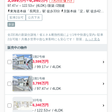
3,599
6,340
万円～
万円
7月25日 値下げ
97.47㎡～122.53㎡ (4LDK) /新築 /2階建
東海道本線「長岡京」駅 徒歩33分
京阪本線「淀」駅 徒歩42分
阪
駐車2台可
公共下水
新築
全2区画の新築分譲地！省エネ＆断熱性能により1年中快適な室内♪ 駐車
2台可能！共働き世帯や急な来客時にも安心です！ 部屋...
もっと見る
販売中の物件
1期2号棟
3,599万円
- / 99.17㎡ / 4LDK
1期1号棟
3,799万円
- / 97.47㎡ / 4LDK
10号地
6,340万円
- / 122.53㎡ / 4LDK