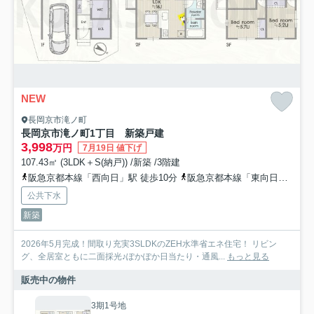
NEW
長岡京市滝ノ町
長岡京市滝ノ町1丁目 新築戸建
3,998
万円
7月19日 値下げ
107.43㎡ (3LDK＋S(納戸)) /新築 /3階建
阪急京都本線「西向日」駅 徒歩10分
阪急京都本線「東向日」駅 徒歩23分
公共下水
新築
2026年5月完成！間取り充実3SLDKのZEH水準省エネ住宅！ リビン
グ、全居室ともに二面採光♪ぽかぽか日当たり・通風...
もっと見る
販売中の物件
3期1号地