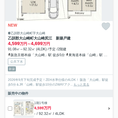
NEW
乙訓郡大山崎町字大山崎
乙訓郡大山崎町大山崎尻江 新築戸建
4,599
4,699
万円～
万円
91.08㎡～92.32㎡ (4LDK) /予定 /2階建
阪急京都本線「大山崎」駅 徒歩5分
東海道本線「山崎」駅 徒歩10分
公共下水
新築
2026年9月下旬完成予定！ZEH水準仕様の4LDK！ 阪急「大山崎」駅徒
歩5分＆JR「山崎」駅徒歩10分の2WAYアク...
もっと見る
販売中の物件
1期1号棟
4,599万円
- / 92.32㎡ / 4LDK