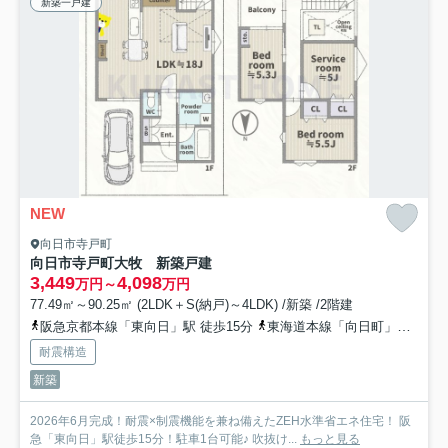
新築一戸建
NEW
向日市寺戸町
向日市寺戸町大牧 新築戸建
3,449
4,098
万円～
万円
77.49㎡～90.25㎡ (2LDK＋S(納戸)～4LDK) /新築 /2階建
阪急京都本線「東向日」駅 徒歩15分
東海道本線「向日町」駅 徒歩20分
耐震構造
新築
2026年6月完成！耐震×制震機能を兼ね備えたZEH水準省エネ住宅！ 阪
急「東向日」駅徒歩15分！駐車1台可能♪ 吹抜け...
もっと見る