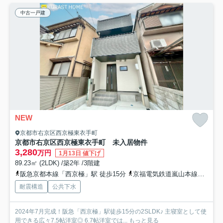
中古一戸建
NEW
京都市右京区西京極東衣手町
京都市右京区西京極東衣手町 未入居物件
3,280
万円
1月13日 値下げ
89.23㎡ (2LDK) /築2年 /3階建
阪急京都本線「西京極」駅 徒歩15分
京福電気鉄道嵐山本線「嵐電天神川」駅 徒歩26分
耐震構造
公共下水
2024年7月完成！阪急「西京極」駅徒歩15分の2SLDK♪ 主寝室として使
用できる広々7.5帖洋室◎ 6.7帖洋室では...
もっと見る