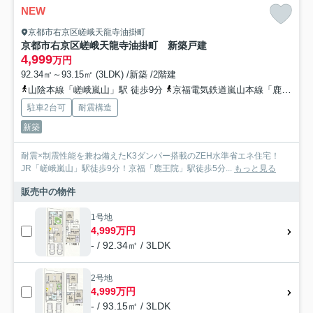
NEW
京都市右京区嵯峨天龍寺油掛町
京都市右京区嵯峨天龍寺油掛町 新築戸建
4,999
万円
92.34㎡～93.15㎡ (3LDK) /新築 /2階建
山陰本線「嵯峨嵐山」駅 徒歩9分
京福電気鉄道嵐山本線「鹿王院」駅 徒歩5分
駐車2台可
耐震構造
新築
耐震×制震性能を兼ね備えたK3ダンパー搭載のZEH水準省エネ住宅！
JR「嵯峨嵐山」駅徒歩9分！京福「鹿王院」駅徒歩5分...
もっと見る
販売中の物件
1号地
4,999万円
- / 92.34㎡ / 3LDK
2号地
4,999万円
- / 93.15㎡ / 3LDK