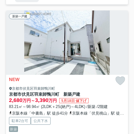
新築一戸建
NEW
京都市伏見区羽束師鴨川町
京都市伏見区羽束師鴨川町 新築戸建
2,680
3,390
万円～
万円
5月18日 値下げ
83.21㎡～98.94㎡ (2LDK＋2S(納戸)～4LDK) /新築 /2階建
京阪本線「中書島」駅 徒歩41分
京阪本線「伏見桃山」駅 徒歩44分
駐車2台可
公共下水
新築