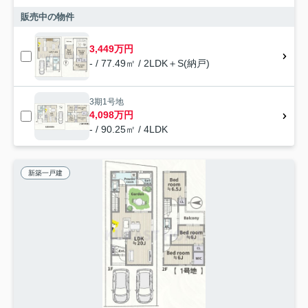
販売中の物件
3,449万円
- / 77.49㎡ / 2LDK＋S(納戸)
3期1号地
4,098万円
- / 90.25㎡ / 4LDK
新築一戸建