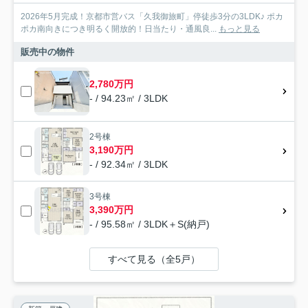
2026年5月完成！京都市営バス「久我御旅町」停徒歩3分の3LDK♪ ポカ
ポカ南向きにつき明るく開放的！日当たり・通風良...
もっと見る
販売中の物件
2,780万円
- / 94.23㎡ / 3LDK
2号棟
3,190万円
- / 92.34㎡ / 3LDK
3号棟
3,390万円
- / 95.58㎡ / 3LDK＋S(納戸)
すべて見る（全5戸）