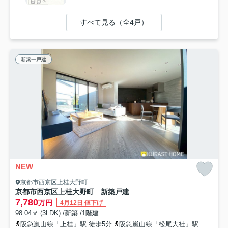
すべて見る（全4戸）
新築一戸建
NEW
京都市西京区上桂大野町
京都市西京区上桂大野町 新築戸建
7,780
万円
4月12日 値下げ
98.04㎡ (3LDK) /新築 /1階建
阪急嵐山線「上桂」駅 徒歩5分
阪急嵐山線「松尾大社」駅 徒歩18分