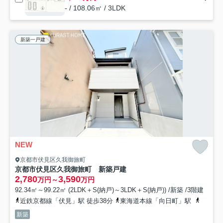
- / 108.06㎡ / 3LDK
新築一戸建
NEW
京都市伏見区久我御旅町
京都市伏見区久我御旅町 新築戸建
2,780
3,590
万円～
万円
92.34㎡～99.22㎡ (2LDK＋S(納戸)～3LDK＋S(納戸)) /新築 /3階建
近鉄京都線「伏見」駅 徒歩38分
東海道本線「向日町」駅
近鉄京
新築