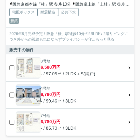
阪急京都本線「桂」駅 徒歩10分
阪急嵐山線「上桂」駅 徒歩19分
宅配ボックス
耐震構造
公共下水
新築
2026年8月完成予定！阪急「桂」駅徒歩10分の2SLDK♪ 2階リビングに
つき外からの視線も気にならずプライバシーが守...
もっと見る
販売中の物件
8号地
6,580万円
- / 97.05㎡ / 2LDK＋S(納戸)
4号地
6,780万円
- / 99.46㎡ / 3LDK
7号地
6,780万円
- / 85.70㎡ / 3LDK