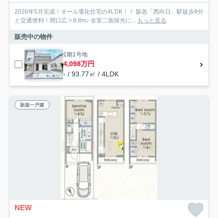
2026年5月完成！オール電化住宅の4LDK！！ 阪急「西向日」駅徒歩9分
と交通便利！間口広々8.8m♪ 全室二面採光に...
もっと見る
販売中の物件
1期1号地
4,098万円
- / 93.77㎡ / 4LDK
新築一戸建
NEW