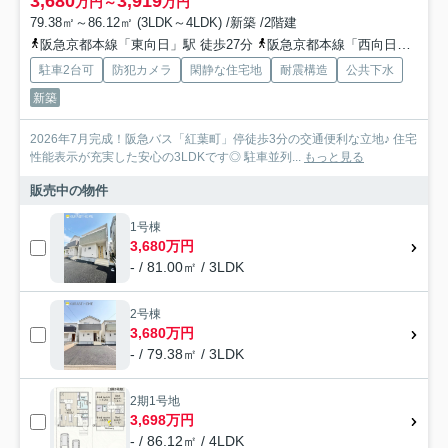
3,680
3,919
万円～
万円
79.38㎡～86.12㎡ (3LDK～4LDK) /新築 /2階建
阪急京都本線「東向日」駅 徒歩27分
阪急京都本線「西向日」駅 徒歩29分
駐車2台可
防犯カメラ
閑静な住宅地
耐震構造
公共下水
新築
2026年7月完成！阪急バス「紅葉町」停徒歩3分の交通便利な立地♪ 住宅
性能表示が充実した安心の3LDKです◎ 駐車並列...
もっと見る
販売中の物件
1号棟
3,680万円
- / 81.00㎡ / 3LDK
2号棟
3,680万円
- / 79.38㎡ / 3LDK
2期1号地
3,698万円
- / 86.12㎡ / 4LDK