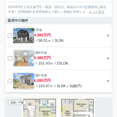
2026年9月上旬完成予定！阪急「西向日」駅徒歩7分の交通便利な駅近
立地！ 玄関収納×全居室収納など嬉しい収納が充実した...
もっと見る
販売中の物件
2号地
4,580万円
- / 98.01㎡ / 3LDK
2期6号地
5,480万円
- / 101.43㎡ / 2SLDK
2期7号地
6,080万円
- / 103.87㎡ / 3LDK＋S(納戸)
新築一戸建