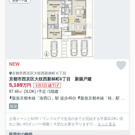
新築一戸建
NEW
京都市西京区大枝西新林町６丁目
京都市西京区大枝西新林町6丁目 新築戸建
5,189
万円
8月3日 値下げ
87.48㎡ (3LDK) /予定 /1階建
阪急京都本線「洛西口」駅 徒歩46分
阪急京都本線「桂」駅
阪急
新築
土地ドーンと62坪！ワンフロアで生活の全てが完結する平屋3LDK♪ 揺
れに強いK3ダンパー搭載！大切なお家を守ります◎ ...
もっと見る
販売中の物件