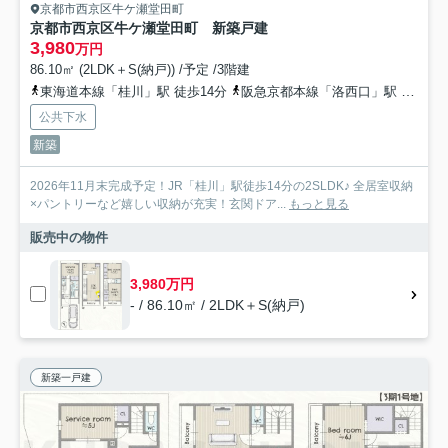
京都市西京区牛ケ瀬堂田町
京都市西京区牛ケ瀬堂田町 新築戸建
3,980
万円
86.10㎡ (2LDK＋S(納戸)) /予定 /3階建
東海道本線「桂川」駅 徒歩14分
阪急京都本線「洛西口」駅 徒歩23分
公共下水
新築
2026年11月末完成予定！JR「桂川」駅徒歩14分の2SLDK♪ 全居室収納
×パントリーなど嬉しい収納が充実！玄関ドア...
もっと見る
販売中の物件
3,980万円
- / 86.10㎡ / 2LDK＋S(納戸)
新築一戸建