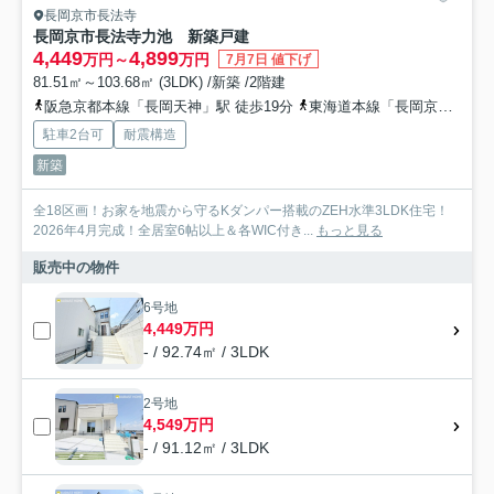
長岡京市長法寺
長岡京市長法寺力池 新築戸建
4,449
4,899
万円～
万円
7月7日 値下げ
81.51㎡～103.68㎡ (3LDK) /新築 /2階建
阪急京都本線「長岡天神」駅 徒歩19分
東海道本線「長岡京」駅 徒歩30分
駐車2台可
耐震構造
新築
全18区画！お家を地震から守るKダンパー搭載のZEH水準3LDK住宅！
2026年4月完成！全居室6帖以上＆各WIC付き...
もっと見る
販売中の物件
6号地
4,449万円
- / 92.74㎡ / 3LDK
2号地
4,549万円
- / 91.12㎡ / 3LDK