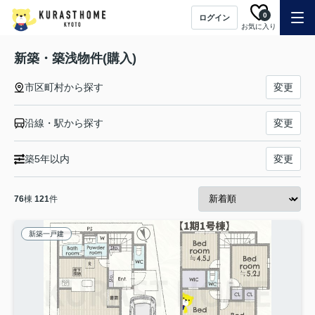
0
ログイン
お気に入り
新築・築浅物件(購入)
市区町村から探す
変更
沿線・駅から探す
変更
築5年以内
変更
76
棟
121
件
新築一戸建