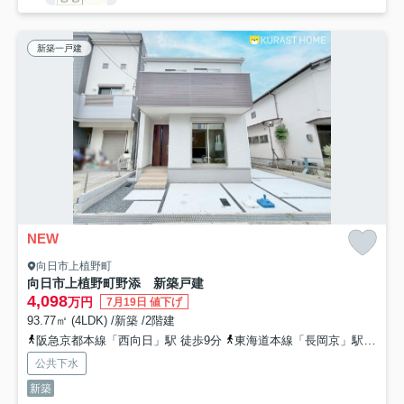
新築一戸建
NEW
向日市上植野町
向日市上植野町野添 新築戸建
4,098
万円
7月19日 値下げ
93.77㎡ (4LDK) /新築 /2階建
阪急京都本線「西向日」駅 徒歩9分
東海道本線「長岡京」駅 徒歩27分
公共下水
新築