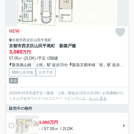
NEW
京都市西京区山田平尾町
京都市西京区山田平尾町 新築戸建
3,080
万円
57.05㎡ (2LDK) /予定 /2階建
阪急嵐山線「上桂」駅 徒歩15分
阪急京都本線「桂」駅 徒歩25分
閑静な住宅地
公共下水
新築
2026年10月完成予定！阪急「上桂」駅徒歩15分の2LDK♪ お洗濯物がた
くさん干せるワイドバルコニー！ リビングには...
もっと見る
販売中の物件
3,080万円
- / 57.05㎡ / 2LDK