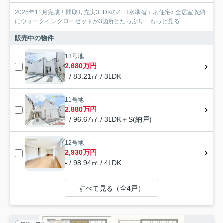
2025年11月完成！間取り充実3LDKのZEH水準省エネ住宅♪ 全居室収納
にウォークインクローゼットが3箇所とたっぷり...
もっと見る
販売中の物件
13号地
2,680万円
- / 83.21㎡ / 3LDK
11号地
2,880万円
- / 96.67㎡ / 3LDK＋S(納戸)
12号地
2,930万円
- / 98.94㎡ / 4LDK
すべて見る（全4戸）