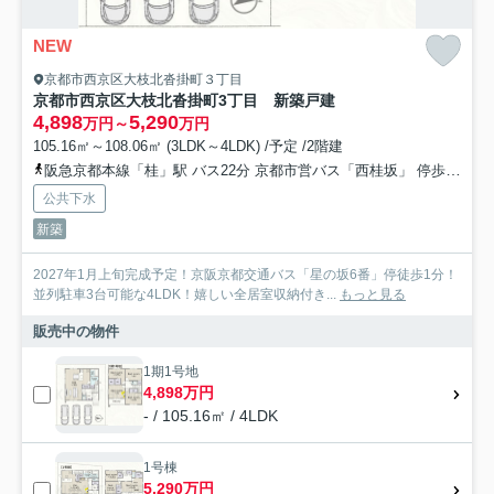
NEW
京都市西京区大枝北沓掛町３丁目
京都市西京区大枝北沓掛町3丁目 新築戸建
4,898
5,290
万円～
万円
105.16㎡～108.06㎡ (3LDK～4LDK) /予定 /2階建
阪急京都本線「桂」駅 バス22分 京都市営バス「西桂坂」 停歩4分
公共下水
新築
2027年1月上旬完成予定！京阪京都交通バス「星の坂6番」停徒歩1分！
並列駐車3台可能な4LDK！嬉しい全居室収納付き...
もっと見る
販売中の物件
1期1号地
4,898万円
- / 105.16㎡ / 4LDK
1号棟
5,290万円