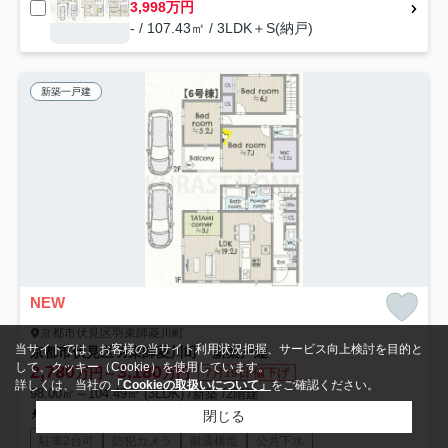
3,998万円
- / 107.43㎡ / 3LDK＋S(納戸)
新築一戸建
NEW
京都市伏見区羽束師菱川町
当サイトでは、お客様の当サイト利用状況把握、サービス向上検討を目的と
京都市伏見区羽束師菱川町 新築戸建
して、クッキー（Cookie）を使用しています。
2,780
3,180
万円～
万円
7月19日 値下げ
詳しくは、当社の
「Cookieの取扱いについて」
をご確認ください。
98.00㎡～104.49㎡ (3LDK) /新築 /2階建
東海道本線「長岡京」駅 徒歩38分
阪急京都本線「西向日」駅 徒歩30分
閉じる
駐車2台可
防犯カメラ
耐震構造
公共下水