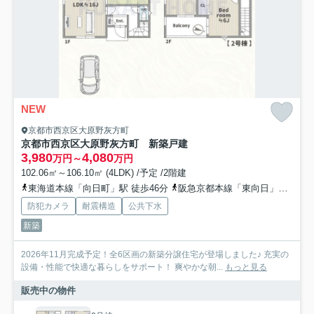
NEW
京都市西京区大原野灰方町
京都市西京区大原野灰方町 新築戸建
3,980
4,080
万円～
万円
102.06㎡～106.10㎡ (4LDK) /予定 /2階建
東海道本線「向日町」駅 徒歩46分
阪急京都本線「東向日」駅 徒歩41分
防犯カメラ
耐震構造
公共下水
新築
2026年11月完成予定！全6区画の新築分譲住宅が登場しました♪ 充実の
設備・性能で快適な暮らしをサポート！ 爽やかな朝...
もっと見る
販売中の物件