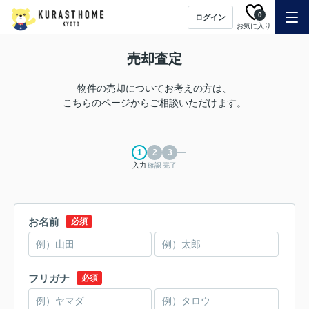
0
ログイン
お気に入り
売却査定
物件の売却についてお考えの方は、
こちらのページからご相談いただけます。
入力
確認
完了
お名前
必須
フリガナ
必須