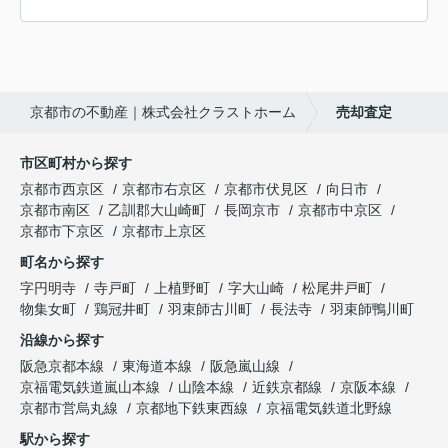
京都市の不動産｜株式会社クラストホーム
売却査定
市区町村から探す
京都市西京区
京都市右京区
京都市伏見区
向日市
京都市南区
乙訓郡大山崎町
長岡京市
京都市中京区
京都市下京区
京都市上京区
町名から探す
字円明寺
寺戸町
上植野町
字大山崎
松尾井戸町
物集女町
鶏冠井町
羽束師古川町
長法寺
羽束師鴨川町
沿線から探す
阪急京都本線
東海道本線
阪急嵐山線
京福電気鉄道嵐山本線
山陰本線
近鉄京都線
京阪本線
京都市営烏丸線
京都地下鉄東西線
京福電気鉄道北野線
駅から探す