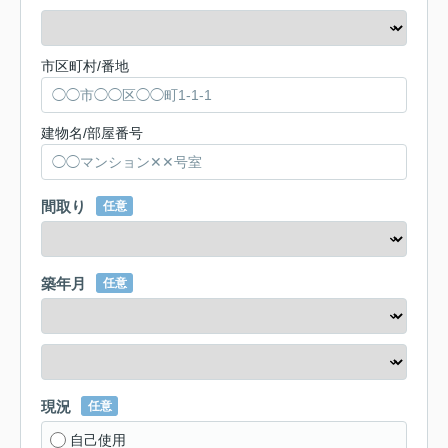
市区町村/番地
建物名/部屋番号
間取り
任意
築年月
任意
現況
任意
自己使用