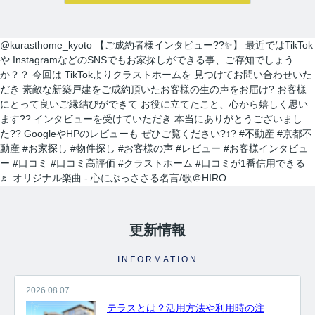
もかかわらず、何件も何件も、
内
れたのが中野さんだった
覧の段取りをしてくださり、当初か
じめてこの人から買いた
ら親身に動いてくださって、本当に
る方に出逢えました!
す
@kurasthome_kyoto
【ご成約者様インタビュー?️?✨】 最近ではTikTok
感謝しています。
良い御縁に出会
命に親身になって物件を
や InstagramなどのSNSでもお家探しができる事、ご存知でしょう
えました事、嬉しく思います。本当
います。こちらの話をし
か？？ 今回は TikTokよりクラストホームを 見つけてお問い合わせいた
にありがとうございました！
【 奥
てくれて、ただ売りたい
だき 素敵な新築戸建をご成約頂いたお客様の生の声をお届け? お客様
様 】
この度、担当して下さった矢
二人三脚で私達に合う物
にとって良いご縁結びができて お役に立てたこと、心から嬉しく思い
野さんには、たいへん大変お世話に
るために一緒に頑張って
ます?? インタビューを受けていただき 本当にありがとうございまし
なり、
本当にありがとうございま
った感じです。違うな、
た?? GoogleやHPのレビューも ぜひご覧ください?‍↕️?
#不動産
#京都不
した。
暑い暑い最中、こちらの要
はっきり言って大丈夫で
動産
#お家探し
#物件探し
#お客様の声
#レビュー
#お客様インタビュ
望に沿った物件探しに尽力して下さ
て下さる事も好印象でし
ー
#口コミ
#口コミ高評価
#クラストホーム
#口コミが1番信用できる
り、
家族皆んなが笑顔になれる、
での担当さん達とは違う
♬ オリジナル楽曲 - 心にぶっささる名言/歌＠HIRO
素敵な家に出会えることができまし
とも意見が一致しました
た。
購入にあたって、疑問や質問
げさまで素敵な新生活を
にも丁寧に説明して下さり、各所に
来そうです。
クラストホ
度々足を運んで下さり、連絡や報告
さん、中野さんありがと
更新情報
など常に迅速に対応して下さいまし
した!
た。
私達家族の希望に、寄り添っ
INFORMATION
て尽力して下さる矢野さんのお人柄
に、
心から信頼させていただいて
2026.08.07
います。
これからお家探しをされ
テラスとは？活用方法や利用時の注
ると聞いたら、身内や友人、知人に