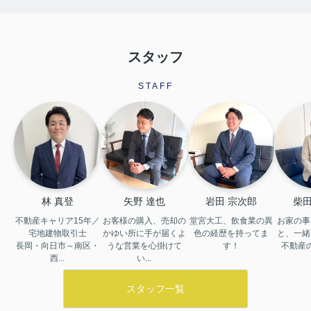
祇園祭もみたらし祭りも終わり、今
度は五山送り火ですね。さて、私は
最近の居酒屋巡りをご紹介したいと
思います◎こちらは駅近の立ち飲み
スタッフ
で食べ...
STAFF
2026.08.01
宝ヶ池公園
こんにちは！クラストホームの中野
です。先日、私が子供の頃から通っ
ていた宝ヶ池公園へ子供と遊びに行
きました。自分が子供の頃から変わ
っていない遊具が多く私が息子くら
いの時に遊んでいた同じ遊具で息子
が一生懸...
林 真登
矢野 達也
岩田 宗次郎
柴田
不動産キャリア15年／
お客様の購入、売却の
堂宮大工、飲食業の異
お家の事
2026.08.01
宅地建物取引士

かゆい所に手が届くよ
色の経歴を持ってま
と、一緒
ホワイト×ナチュラル、シンプルで可
長岡・向日市～南区・
うな営業を心掛けて
す！
不動産
愛らしい雰囲気が素敵なリノ...
西...
い...
―塔南蒔絵ハイツ 3階―最寄りスー
パー、ドラッグストア、コンビニ、
スタッフ一覧
全て10分以内の生活便利な好立地マ
ンション♪今年6月にフルリノベーシ