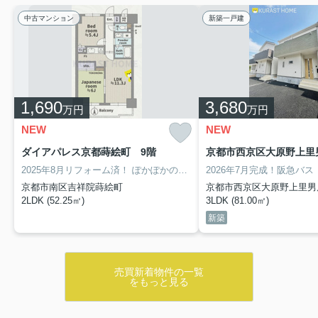
中古マンション
新築一戸建
1,690
3,680
万円
万円
NEW
NEW
ダイアパレス京都蒔絵町 9階
2025年8月リフォーム済！
ぽかぽかの南向き！10階建て9階部分につき眺望、日当たり、通風良好♪
京都市南区吉祥院蒔絵町
京都市西京区大原野上里男
2LDK (52.25㎡)
3LDK (81.00㎡)
新築
売買新着物件の一覧
をもっと見る