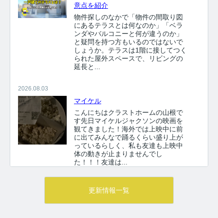
意点を紹介
も、
クラストホームの矢野さんを
物件探しのなかで「物件の間取り図
紹介させていただきたいと思いま
にあるテラスとは何なのか」「ベラ
す。
矢野さんのこれからのご活躍
ンダやバルコニーと何が違うのか」
とご健勝を心よりお祈り申し上げま
と疑問を持つ方もいるのではないで
しょうか。テラスは1階に接してつく
す。
られた屋外スペースで、リビングの
延長と...
2026.08.03
マイケル
こんにちはクラストホームの山根で
す先日マイケルジャクソンの映画を
観てきました！海外では上映中に前
に出てみんなで踊るくらい盛り上が
っているらしく、私も友達も上映中
体の動きが止まりませんでし
た！！！友達は...
2026.08.02
更新情報一覧
居酒屋ご飯♪
こんにちは！クラストホームの花田
です♪毎日暑いですね。。京都の街は