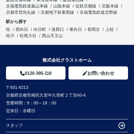
京福電気鉄道嵐山本線
山陰本線
近鉄京都線
京阪本線
京都市営烏丸線
京都地下鉄東西線
京福電気鉄道北野線
駅から探す
桂
西向日
向日町
洛西口
東向日
長岡京
上桂
桂川
松尾大社
西山天王山
株式会社クラストホーム
0120-395-118
お問い合わせ
〒601-8213
京都府京都市南区久世中久世町２丁目60-6
営業時間：
9：00～18：00
定休日：
水曜日
スタッフ