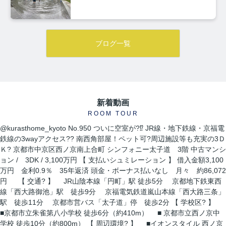
ブログ一覧
新着動画
ROOM TOUR
@kurasthome_kyoto
No.950 ついに空室が?⁉ JR線・地下鉄線・京福電
鉄線の3wayアクセス?? 南西角部屋！ペット可?周辺施設等も充実の3Ｄ
Ｋ? 京都市中京区西ノ京南上合町 シンフォニー太子道 3階 中古マンシ
ョン / 3DK / 3,100万円 【 支払いシュミレーション 】 借入金額3,100
万円 金利0.9％ 35年返済 頭金・ボーナス払いなし 月々 約86,072
円 【 交通? 】 JR山陰本線「円町」駅 徒歩5分 京都地下鉄東西
線「西大路御池」駅 徒歩9分 京福電気鉄道嵐山本線「西大路三条」
駅 徒歩11分 京都市営バス「太子道」停 徒歩2分 【 学校区? 】
■京都市立朱雀第八小学校 徒歩6分（約410m） ■ 京都市立西ノ京中
学校 徒歩10分（約800m） 【 周辺環境? 】 ■イオンスタイル 西ノ京