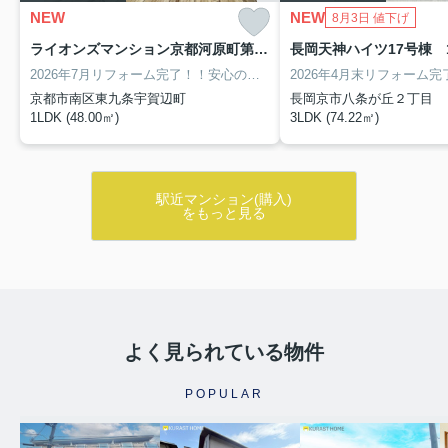
NEW
NEW
8月3日 値下げ
ライオンズマンション京都河原町第3 8階
長岡天神ハイツ17号棟 
2026年7月リフォーム完了！！安心の内装工事保証付き！
「京都」駅徒
京都市南区東九条宇賀辺町
長岡京市八条が丘２丁目
1LDK (48.00㎡)
3LDK (74.22㎡)
駅近マンション(購入)
をもっと見る
よく見られている物件
POPULAR