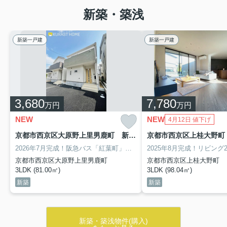
新築・築浅
新築一戸建
新築一戸建
3,680
7,780
万円
万円
NEW
NEW
4月12日 値下げ
京都市西京区大原野上里男鹿町 新築戸建 1号棟
京都市西京区上桂大野町
2026年7月完成！阪急バス「紅葉町」停徒歩3分の交通便利な立地♪
住宅
京都市西京区大原野上里男鹿町
京都市西京区上桂大野町
3LDK (81.00㎡)
3LDK (98.04㎡)
新築
新築
新築・築浅物件(購入)