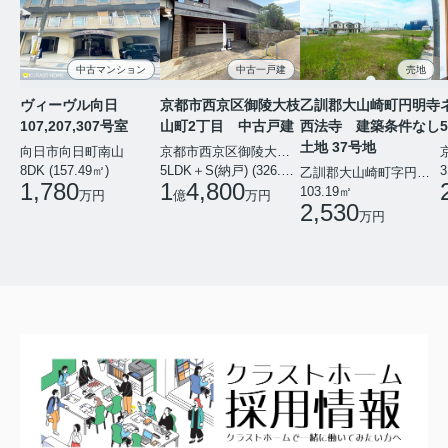
中古マンション
中古一戸建
売地
ヴィーヴル向日
京都市西京区御陵大枝
乙訓郡大山崎町円明寺
107,207,307号室
山町2丁目 中古戸建
西法寺 建築条件なし
土地 37号地
向日市向日町南山
京都市西京区御陵大枝山町２丁目
8DK (157.49㎡)
5LDK＋S(納戸) (326.54㎡)
3
乙訓郡大山崎町字円明寺小字西法寺
1,780
1
4,800
103.19㎡
万円
億
万円
2,530
万円