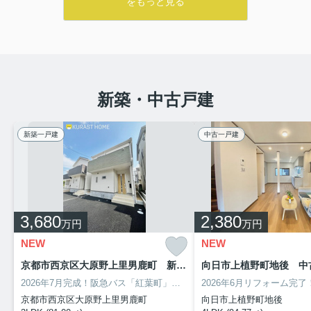
をもっと見る
新築・中古戸建
新築一戸建
中古一戸建
3,680
2,380
万円
万円
NEW
NEW
京都市西京区大原野上里男鹿町 新築戸建 1号棟
向日市上植野町地後 中
2026年7月完成！阪急バス「紅葉町」停徒歩3分の交通便利な立地♪
住宅
京都市西京区大原野上里男鹿町
向日市上植野町地後