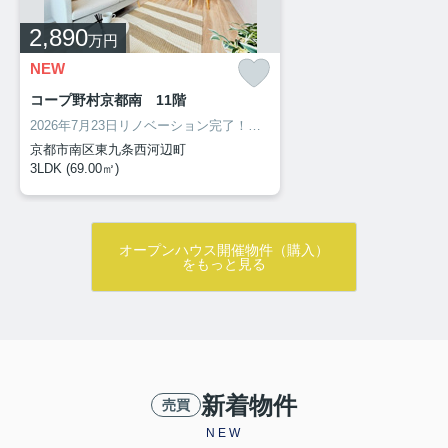
2,890
万円
NEW
コープ野村京都南 11階
2026年7月23日リノベーション完了！！新築のような内装に♪
11階建
京都市南区東九条西河辺町
3LDK (69.00㎡)
オープンハウス開催物件（購入）
をもっと見る
新着物件
売買
NEW