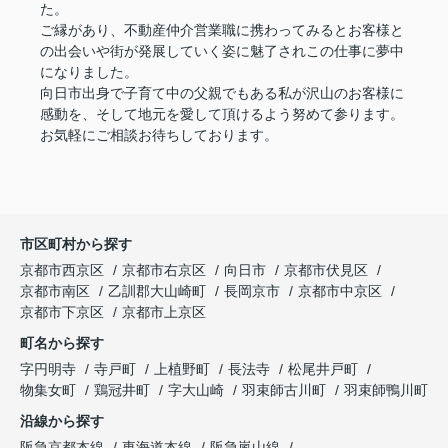
た。
ご縁があり、不動産仲介営業職に携わってみるとお客様と
の出会いや街が発展していく姿に魅了されこの仕事に夢中
になりました。
向日市出身で子育て中の父親でもある私が沢山のお客様に
感動を、そして地元を愛して頂けるよう努めて参ります。
お気軽にご相談お待ちしております。
市区町村から探す
京都市西京区
京都市右京区
向日市
京都市伏見区
京都市南区
乙訓郡大山崎町
長岡京市
京都市中京区
京都市下京区
京都市上京区
町名から探す
字円明寺
寺戸町
上植野町
長法寺
松尾井戸町
物集女町
鶏冠井町
字大山崎
羽束師古川町
羽束師鴨川町
沿線から探す
阪急京都本線
東海道本線
阪急嵐山線