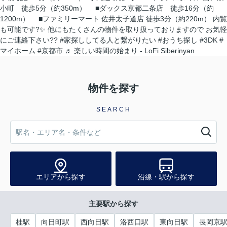
小町 徒歩5分（約350m） ■ダックス京都二条店 徒歩16分（約
1200m） ■ファミリーマート 佐井太子道店 徒歩3分（約220m） 内覧
も可能です?✨ 他にもたくさんの物件を取り扱っておりますので お気軽
にご連絡下さい??
#家探ししてる人と繋がりたい
#おうち探し
#3DK
#
マイホーム
#京都市
♬ 楽しい時間の始まり - LoFi Siberinyan
物件を探す
SEARCH
エリアから探す
沿線・駅から探す
主要駅から探す
桂駅
向日町駅
西向日駅
洛西口駅
東向日駅
長岡京