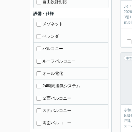
自由設計対応
JR
20
設備・仕様
3階
徒歩
メゾネット
ベランダ
バルコニー
中古
ルーフバルコニー
オール電化
24時間換気システム
２面バルコニー
３面バルコニー
令和
床暖
戸建
両面バルコニー
スー