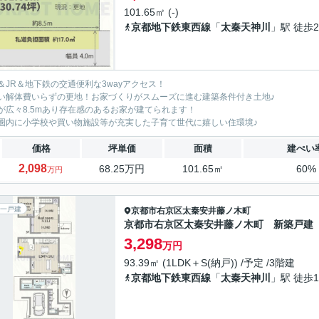
101.65㎡ (-)
京都地下鉄東西線
「
太秦天神川
」駅 徒歩2
＆JR＆地下鉄の交通便利な3wayアクセス！
い解体費いらずの更地！お家づくりがスムーズに進む建築条件付き土地♪
が広々8.5mあり存在感のあるお家が建てられます！
圏内に小学校や買い物施設等が充実した子育て世代に嬉しい住環境♪
価格
坪単価
面積
建ぺい
2,098
68.25万円
101.65㎡
60%
万円
一戸建
京都市右京区
太秦安井藤ノ木町
京都市右京区太秦安井藤ノ木町 新築戸建
3,298
万円
93.39㎡ (1LDK＋S(納戸)) /予定 /3階建
京都地下鉄東西線
「
太秦天神川
」駅 徒歩1