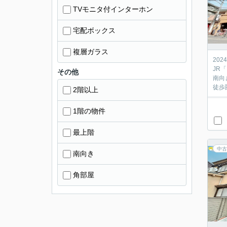
TVモニタ付インターホン
宅配ボックス
複層ガラス
20
JR
その他
南向
徒歩
2階以上
1階の物件
最上階
中古
南向き
角部屋