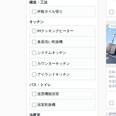
構造・工法
外観タイル張り
キッチン
中古
IHクッキングヒーター
食器洗い乾燥機
システムキッチン
カウンターキッチン
京福
アイランドキッチン
南向
全居
バス・トイレ
徒歩
追焚機能浴室
浴室乾燥機
冷暖房