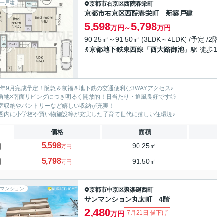
一戸建
京都市右京区
西院春栄町
京都市右京区西院春栄町 新築戸建
5,598
5,798
万円～
万円
90.25㎡～91.50㎡ (3LDK～4LDK) /予定 /
京都地下鉄東西線
「
西大路御池
」駅 徒歩1
26年9月完成予定！阪急＆京福＆地下鉄の交通便利な3WAYアクセス♪
角地×南面リビングにつき明るく開放的！日当たり・通風良好です◎
室収納やパントリーなど嬉しい収納が充実！
圏内に小学校や買い物施設等が充実した子育て世代に嬉しい住環境♪
価格
面積
5,598
90.25㎡
万円
5,798
91.50㎡
万円
マンション
京都市中京区
聚楽廻西町
サンマンション丸太町 4階
2,480
7月21日 値下げ
万円