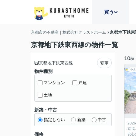
買う
京都地下鉄東
京都市の不動産｜株式会社クラストホーム
京都地下鉄東西線の物件一覧
10
棟
京都地下鉄東西線
変更
中古
物件種別
マンション
戸建
土地
新築・中古
指定しない
新築
中古
20
京福
価格
安心