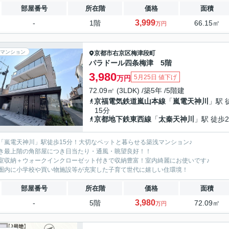
部屋番号
所在階
価格
面積
3,999
-
1階
66.15㎡
万円
マンション
京都市右京区
梅津段町
パラドール四条梅津 5階
3,980
5月25日 値下げ
万円
72.09㎡ (3LDK) /築5年 /5階建
京福電気鉄道嵐山本線
「
嵐電天神川
」駅 
15分
京都地下鉄東西線
「
太秦天神川
」駅 徒歩2
「嵐電天神川」駅徒歩15分！大切なペットと暮らせる築浅マンション♪
き最上階の角部屋につき日当たり・通風・眺望良好！！
室収納＋ウォークインクローゼット付きで収納豊富！室内綺麗にお使いです♪
圏内に小学校や買い物施設等が充実した子育て世代に嬉しい住環境！
部屋番号
所在階
価格
面積
3,980
-
5階
72.09㎡
万円