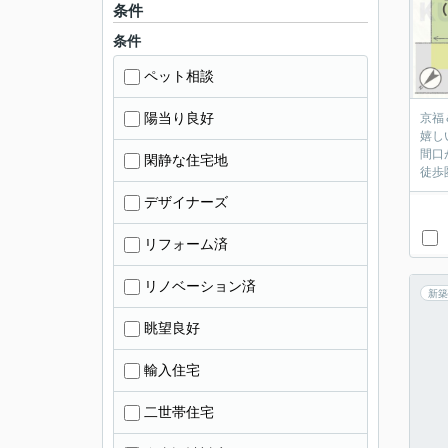
条件
条件
ペット相談
陽当り良好
京福
嬉し
間口
閑静な住宅地
徒歩
デザイナーズ
リフォーム済
リノベーション済
新築
眺望良好
輸入住宅
二世帯住宅