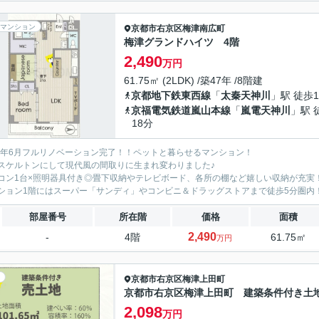
マンション
京都市右京区
梅津南広町
梅津グランドハイツ 4階
2,490
万円
61.75㎡ (2LDK) /築47年 /8階建
京都地下鉄東西線
「
太秦天神川
」駅 徒歩1
京福電気鉄道嵐山本線
「
嵐電天神川
」駅 
18分
26年6月フルリノベーション完了！！ペットと暮らせるマンション！
スケルトンにして現代風の間取りに生まれ変わりました♪
コン1台×照明器具付き◎畳下収納やテレビボード、各所の棚など嬉しい収納が充実
ション1階にはスーパー「サンディ」やコンビニ＆ドラッグストアまで徒歩5分圏内
部屋番号
所在階
価格
面積
2,490
-
4階
61.75㎡
万円
京都市右京区
梅津上田町
京都市右京区梅津上田町 建築条件付き土
2,098
万円