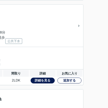
8分
徒歩
公共下水
！
！
間取り
詳細
お気に入り
2LDK
詳細を見る
追加する
地