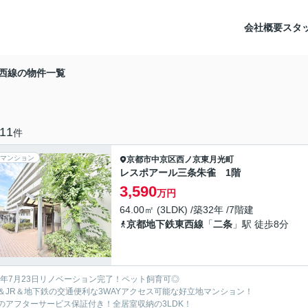
会社概要
スタ
西線の物件一覧
11
件
マンション
京都市中京区
西ノ京東月光町
レスポアール三条朱雀 1階
3,590
万円
64.00㎡ (3LDK) /築32年 /7階建
京都地下鉄東西線
「
二条
」駅 徒歩8分
26年7月23日リノベーション完了！ペット飼育可◎
＆JR＆地下鉄の交通便利な3WAYアクセス可能な好立地マンション！
のアフターサービス保証付き！全居室収納の3LDK！