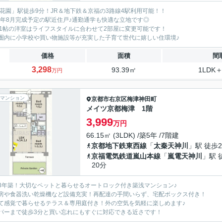
「花園」駅徒歩9分！JR＆地下鉄＆京福の3路線4駅利用可能！！
26年8月完成予定の駅近住戸♪通勤通学も快適な立地です◎
11帖の洋室はライフスタイルに合わせて2部屋に変更可能です！
圏内に小学校や買い物施設等が充実した子育て世代に嬉しい住環境♪
価格
面積
間
3,298
93.39㎡
1LDK＋
万円
マンション
京都市右京区
梅津神田町
メイツ京都梅津 1階
3,999
万円
66.15㎡ (3LDK) /築5年 /7階建
京都地下鉄東西線
「
太秦天神川
」駅 徒歩2
京福電気鉄道嵐山本線
「
嵐電天神川
」駅 
20分
3年築！大切なペットと暮らせるオートロック付き築浅マンション♪
房や食器洗い乾燥機など設備充実！再配達の手間いらず、宅配ボックス付き！
て感覚で暮らせるテラス＆専用庭付き！外の空気を気軽に楽しめます♪
パーまで徒歩3分と買い忘れにもすぐに対応できる近さです！