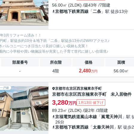
56.00㎡ (2LDK) /築43年 /7階建
京都地下鉄東西線
「
二条
」駅 徒歩13分
24年3月リフォーム済み！！
「円町」駅徒歩約10分＆地下鉄「二条」駅徒歩13分の2WAYアクセス♪
きバルコニーにつき日当たり良好◎嬉しい収納も充実！
圏内に小学校や買い物施設等が充実した子育て世代に嬉しい住環境♪
部屋番号
所在階
価格
面積
2,480
-
4階
56.00㎡
万円
一戸建
京都市右京区
西京極東衣手町
京都市右京区西京極東衣手町 未入居物件
3,280
1月13日 値下げ
万円
89.23㎡ (2LDK) /築2年 /3階建
京福電気鉄道嵐山本線
「
嵐電天神川
」駅 
26分
京都地下鉄東西線
「
太秦天神川
」駅 徒歩2