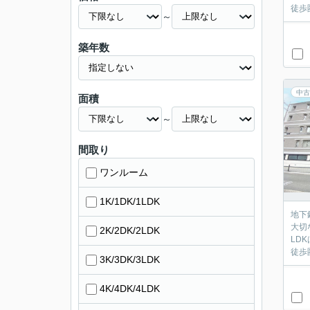
徒歩
～
築年数
中古
面積
～
間取り
ワンルーム
1K/1DK/1LDK
地下
大切
2K/2DK/2LDK
LD
徒歩
3K/3DK/3LDK
4K/4DK/4LDK