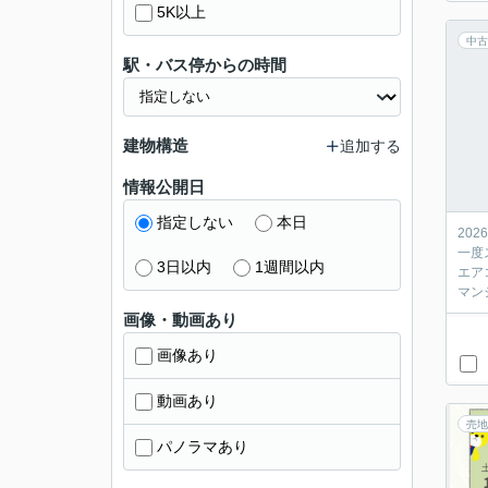
5K以上
中古
駅・バス停からの時間
建物構造
追加する
情報公開日
指定しない
本日
20
一度
3日以内
1週間以内
エア
マン
画像・動画あり
画像あり
動画あり
売地
パノラマあり