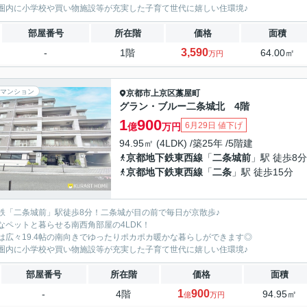
圏内に小学校や買い物施設等が充実した子育て世代に嬉しい住環境♪
部屋番号
所在階
価格
面積
3,590
-
1階
64.00㎡
万円
マンション
京都市上京区
藁屋町
グラン・ブルー二条城北 4階
1
900
6月29日 値下げ
億
万円
94.95㎡ (4LDK) /築25年 /5階建
京都地下鉄東西線
「
二条城前
」駅 徒歩8分
京都地下鉄東西線
「
二条
」駅 徒歩15分
鉄「二条城前」駅徒歩8分！二条城が目の前で毎日が京散歩♪
なペットと暮らせる南西角部屋の4LDK！
Kは広々19.4帖の南向きでゆったりポカポカ暖かな暮らしができます◎
圏内に小学校や買い物施設等が充実した子育て世代に嬉しい住環境♪
部屋番号
所在階
価格
面積
1
900
-
4階
94.95㎡
億
万円