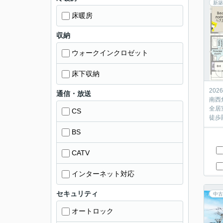
新築
床暖房
収納
ウォークインクロゼット
床下収納
20
通信・放送
南西
全居
CS
徒歩
BS
CATV
インターネット対応
セキュリティ
中古
オートロック