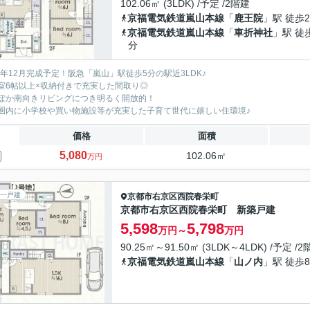
102.06㎡ (3LDK) /予定 /2階建
京福電気鉄道嵐山本線
「
鹿王院
」駅 徒歩2
京福電気鉄道嵐山本線
「
車折神社
」駅 徒
分
26年12月完成予定！阪急「嵐山」駅徒歩5分の駅近3LDK♪
室6帖以上×収納付きで充実した間取り◎
ぽか南向きリビングにつき明るく開放的！
圏内に小学校や買い物施設等が充実した子育て世代に嬉しい住環境♪
価格
面積
5,080
102.06㎡
万円
一戸建
京都市右京区
西院春栄町
京都市右京区西院春栄町 新築戸建
5,598
5,798
万円～
万円
90.25㎡～91.50㎡ (3LDK～4LDK) /予定 /
京福電気鉄道嵐山本線
「
山ノ内
」駅 徒歩