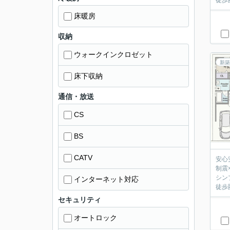
徒歩
床暖房
収納
ウォークインクロゼット
新築
床下収納
通信・放送
CS
BS
CATV
安心
制震
シン
インターネット対応
徒歩
セキュリティ
オートロック