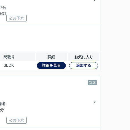
7分
歩31
公共下水
間取り
詳細
お気に入り
3LDK
詳細を見る
追加する
新築
2階建
8分
公共下水