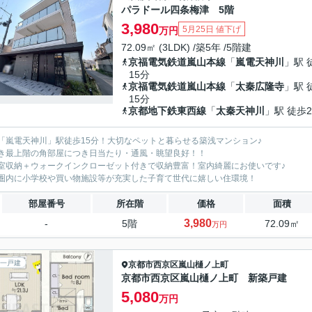
パラドール四条梅津 5階
3,980
5月25日 値下げ
万円
72.09㎡ (3LDK) /築5年 /5階建
京福電気鉄道嵐山本線
「
嵐電天神川
」駅 
15分
京福電気鉄道嵐山本線
「
太秦広隆寺
」駅 
15分
京都地下鉄東西線
「
太秦天神川
」駅 徒歩2
「嵐電天神川」駅徒歩15分！大切なペットと暮らせる築浅マンション♪
き最上階の角部屋につき日当たり・通風・眺望良好！！
室収納＋ウォークインクローゼット付きで収納豊富！室内綺麗にお使いです♪
圏内に小学校や買い物施設等が充実した子育て世代に嬉しい住環境！
部屋番号
所在階
価格
面積
3,980
-
5階
72.09㎡
万円
一戸建
京都市西京区
嵐山樋ノ上町
京都市西京区嵐山樋ノ上町 新築戸建
5,080
万円