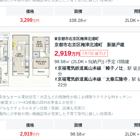
圏内に小学校や買い物施設等が充実した子育て世代に嬉しい住環境♪
価格
面積
間
3,299
108.28㎡
2LDK＋
万円
一戸建
京都市右京区
梅津北浦町
京都市右京区梅津北浦町 新築戸建
2,919
7月7日 値下げ
万円
98.58㎡ (2LDK＋S(納戸)) /予定 /3階建
京福電気鉄道嵐山本線
「
帷子ノ辻
」駅 徒
分
京福電気鉄道嵐山本線
「
太秦広隆寺
」駅 
22分
安全なオール電化住宅！火災などの危険性が低くお掃除ラクラクなIHキッチン♪
×耐震ダンパーK3搭載のZEH水準省エネ住宅！
プルなナチュラルモダン仕様！収納、設備も充実◎
圏内に小学校や買い物施設等が充実した子育て世代に嬉しい住環境♪
価格
面積
間
2,919
98.58㎡
2LDK＋
万円