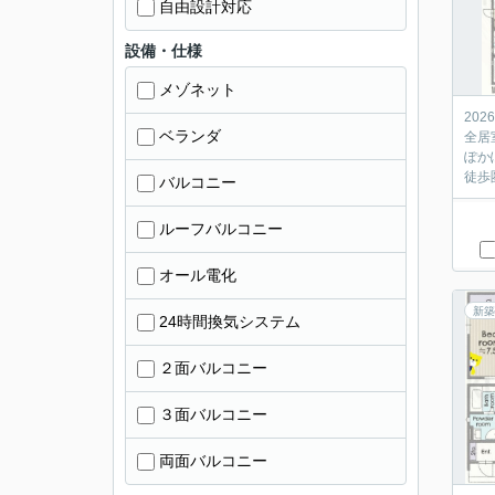
自由設計対応
設備・仕様
メゾネット
20
ベランダ
全居
ぽか
徒歩
バルコニー
ルーフバルコニー
オール電化
新築
24時間換気システム
２面バルコニー
３面バルコニー
両面バルコニー