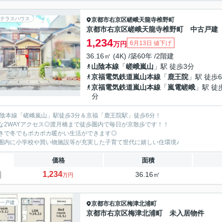
テラスハウス
京都市右京区
嵯峨天龍寺椎野町
京都市右京区嵯峨天龍寺椎野町 中古戸建
1,234
6月13日 値下げ
万円
36.16㎡ (4K) /築60年 /2階建
山陰本線
「
嵯峨嵐山
」駅 徒歩3分
京福電気鉄道嵐山本線
「
鹿王院
」駅 徒歩
京福電気鉄道嵐山本線
「
嵐電嵯峨
」駅 徒
分
山陰本線「嵯峨嵐山」駅徒歩3分＆京福「鹿王院駅」徒歩6分！
な2WAYアクセス◎渡月橋まで徒歩圏内で毎日が京散歩です！！
きで冬でもポカポカ暖かい生活ができます◎
圏内に小学校や買い物施設等が充実した子育て世代に嬉しい住環境♪
価格
面積
1,234
36.16㎡
万円
一戸建
京都市右京区
梅津北浦町
京都市右京区梅津北浦町 未入居物件