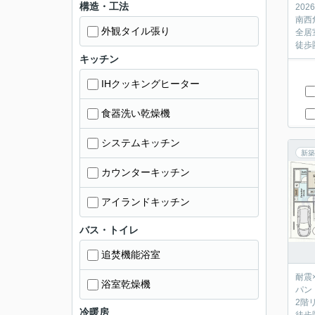
構造・工法
20
南西
外観タイル張り
全居
徒歩
キッチン
IHクッキングヒーター
食器洗い乾燥機
システムキッチン
新築
カウンターキッチン
アイランドキッチン
バス・トイレ
追焚機能浴室
耐震
浴室乾燥機
パン
2階
冷暖房