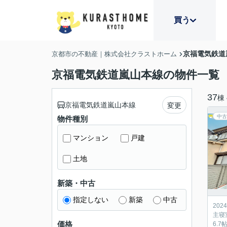
買う
京福電気鉄道
京都市の不動産｜株式会社クラストホーム
京福電気鉄道嵐山本線の物件一覧
37
棟
京福電気鉄道嵐山本線
変更
中古
物件種別
マンション
戸建
土地
新築・中古
指定しない
新築
中古
20
主寝
価格
6.