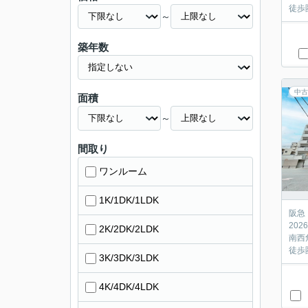
徒歩
～
築年数
中古
面積
～
間取り
ワンルーム
1K/1DK/1LDK
阪急
20
2K/2DK/2LDK
南西
徒歩
3K/3DK/3LDK
4K/4DK/4LDK