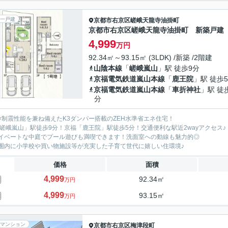
一戸建
京都市右京区
嵯峨天龍寺油掛町
京都市右京区嵯峨天龍寺油掛町 新築戸建
4,999
万円
92.34㎡～93.15㎡ (3LDK) /新築 /2階建
山陰本線
「
嵯峨嵐山
」駅 徒歩9分
京福電気鉄道嵐山本線
「
鹿王院
」駅 徒歩
京福電気鉄道嵐山本線
「
車折神社
」駅 徒
分
×制震性能を兼ね備えたK3ダンパー搭載のZEH水準省エネ住宅！
「嵯峨嵐山」駅徒歩9分！京福「鹿王院」駅徒歩5分！交通便利な駅近2wayアクセス♪
イベートな中庭でプール遊びも満喫できます！洗面室への動線も魅力的◎
圏内に小学校や買い物施設等が充実した子育て世代に嬉しい住環境♪
価格
面積
4,999
92.34㎡
万円
4,999
93.15㎡
万円
マンション
京都市右京区
梅津段町