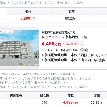
圏内に小学校や買い物施設が充実した子育て世代に嬉しい住環境♪
価格
面積
3,280
89.23㎡
万円
マンション
京都市右京区
西院久田町
レックスシティ京都西院 3階
4,499
7月21日 値下げ
万円
80.96㎡ (4LDK) /築31年 /7階建
京福電気鉄道嵐山本線
「
西院
」駅 徒歩12
京福電気鉄道嵐山本線
「
山ノ内
」駅 徒歩1
「西院」駅徒歩10分の駅近マンション！間取り充実の4LDK！
26年5月リノベーション完了◎まるで新築な内装に生まれ変わりました◎
角住戸につき明るく開放的♪日当たり・通風良好です♪
圏内に小学校や買い物施設等が充実した子育て世代に嬉しい住環境！
部屋番号
所在階
価格
面積
4,499
-
3階
80.96㎡
万円