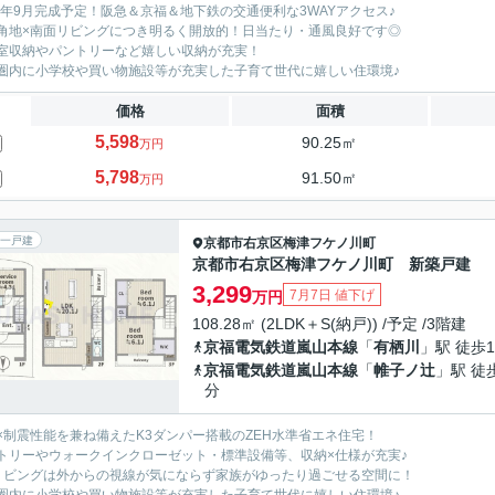
26年9月完成予定！阪急＆京福＆地下鉄の交通便利な3WAYアクセス♪
角地×南面リビングにつき明るく開放的！日当たり・通風良好です◎
室収納やパントリーなど嬉しい収納が充実！
圏内に小学校や買い物施設等が充実した子育て世代に嬉しい住環境♪
価格
面積
5,598
90.25㎡
万円
5,798
91.50㎡
万円
一戸建
京都市右京区
梅津フケノ川町
京都市右京区梅津フケノ川町 新築戸建
3,299
7月7日 値下げ
万円
108.28㎡ (2LDK＋S(納戸)) /予定 /3階建
京福電気鉄道嵐山本線
「
有栖川
」駅 徒歩1
京福電気鉄道嵐山本線
「
帷子ノ辻
」駅 徒
分
×制震性能を兼ね備えたK3ダンパー搭載のZEH水準省エネ住宅！
トリーやウォークインクローゼット・標準設備等、収納×仕様が充実♪
リビングは外からの視線が気にならず家族がゆったり過ごせる空間に！