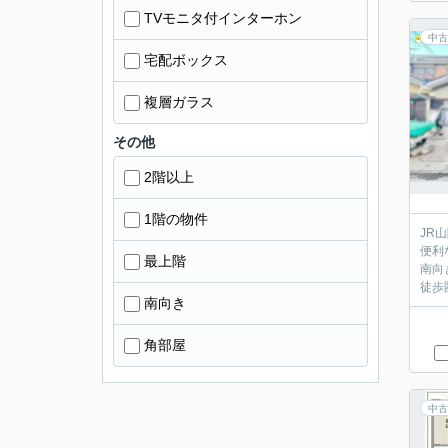
TVモニタ付インターホン
中古
宅配ボックス
複層ガラス
その他
2階以上
1階の物件
JR
便利
最上階
南向
徒歩
南向き
角部屋
中古