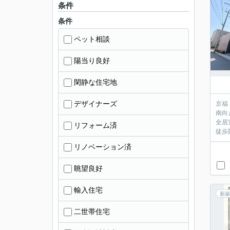
条件
条件
ペット相談
陽当り良好
閑静な住宅地
デザイナーズ
京福
南向
全居
リフォーム済
徒歩
リノベーション済
眺望良好
輸入住宅
新築
二世帯住宅