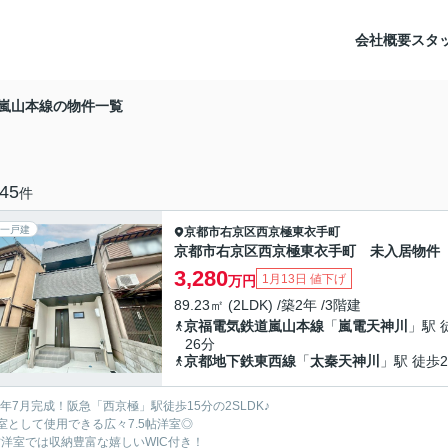
会社概要
スタ
嵐山本線の物件一覧
45
件
一戸建
京都市右京区
西京極東衣手町
京都市右京区西京極東衣手町 未入居物件
3,280
1月13日 値下げ
万円
89.23㎡ (2LDK) /築2年 /3階建
京福電気鉄道嵐山本線
「
嵐電天神川
」駅 
26分
京都地下鉄東西線
「
太秦天神川
」駅 徒歩2
24年7月完成！阪急「西京極」駅徒歩15分の2SLDK♪
室として使用できる広々7.5帖洋室◎
7帖洋室では収納豊富な嬉しいWIC付き！