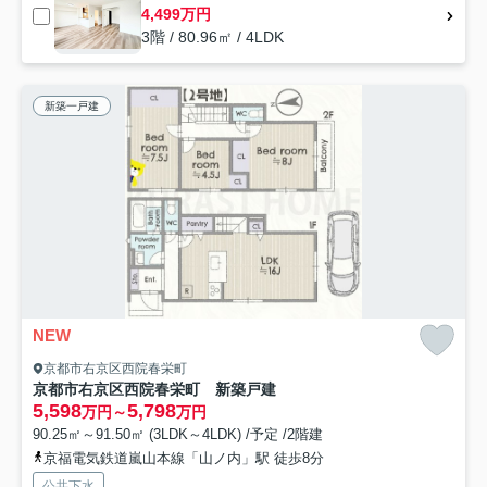
4,499万円
3階 / 80.96㎡ / 4LDK
新築一戸建
NEW
京都市右京区西院春栄町
京都市右京区西院春栄町 新築戸建
5,598
5,798
万円～
万円
90.25㎡～91.50㎡ (3LDK～4LDK) /予定 /2階建
京福電気鉄道嵐山本線「山ノ内」駅 徒歩8分
公共下水