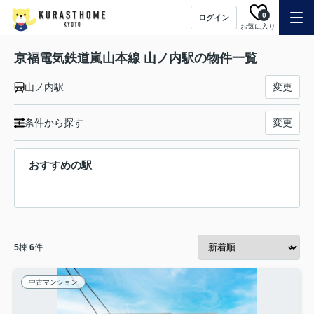
0
ログイン
お気に入り
京福電気鉄道嵐山本線 山ノ内駅の物件一覧
山ノ内駅
変更
条件から探す
変更
おすすめの駅
5
棟
6
件
中古マンション