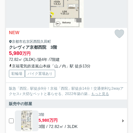
NEW
京都市右京区西院久田町
クレヴィア京都西院 3階
5,980
万円
72.82㎡ (3LDK) /築4年 /7階建
京福電気鉄道嵐山本線「山ノ内」駅 徒歩13分
駐輪場
バイク置場あり
阪急「西院」駅徒歩9分！京福「西院」駅徒歩14分！交通便利な2wayア
クセス♪ 大切なペットと暮らせる、2022年築の築...
もっと見る
販売中の部屋
3階
5,980万円
3階 / 72.82㎡ / 3LDK