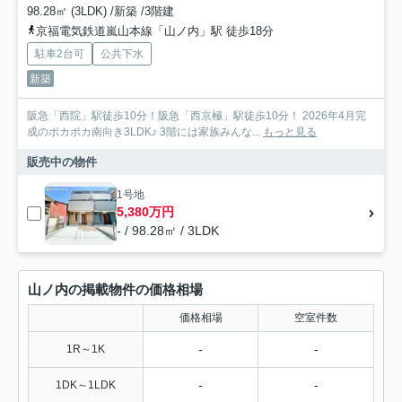
98.28㎡ (3LDK) /新築 /3階建
京福電気鉄道嵐山本線「山ノ内」駅 徒歩18分
駐車2台可
公共下水
新築
阪急「西院」駅徒歩10分！阪急「西京極」駅徒歩10分！ 2026年4月完
成のポカポカ南向き3LDK♪ 3階には家族みんな...
もっと見る
販売中の物件
1号地
5,380万円
- / 98.28㎡ / 3LDK
山ノ内の掲載物件の価格相場
価格相場
空室件数
-
-
1R～1K
-
-
1DK～1LDK