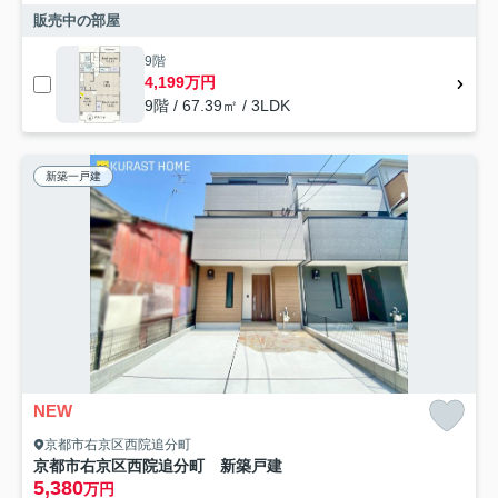
販売中の部屋
9階
4,199万円
9階 / 67.39㎡ / 3LDK
新築一戸建
NEW
京都市右京区西院追分町
京都市右京区西院追分町 新築戸建
5,380
万円