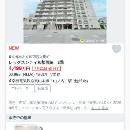
NEW
京都市右京区西院久田町
レックスシティ京都西院 3階
4,499
万円
7月21日 値下げ
80.96㎡ (4LDK) /築31年 /7階建
京福電気鉄道嵐山本線「山ノ内」駅 徒歩14分
エレベーター
駐輪場
阪急「西院」駅徒歩10分の駅近マンション！間取り充実の4LDK！ 2026
年5月リノベーション完了◎まるで新築な内装に生...
もっと見る
販売中の部屋
3階