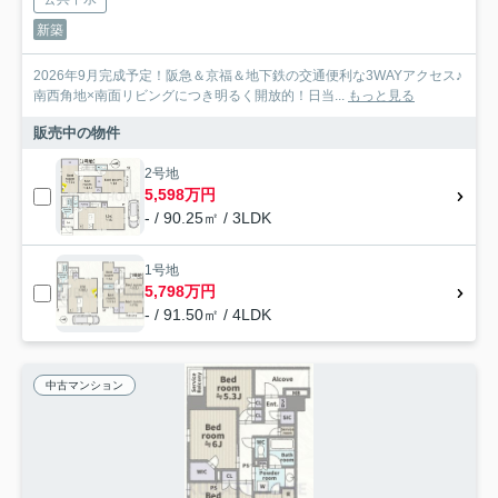
新築
2026年9月完成予定！阪急＆京福＆地下鉄の交通便利な3WAYアクセス♪
南西角地×南面リビングにつき明るく開放的！日当...
もっと見る
販売中の物件
2号地
5,598万円
- / 90.25㎡ / 3LDK
1号地
5,798万円
- / 91.50㎡ / 4LDK
中古マンション