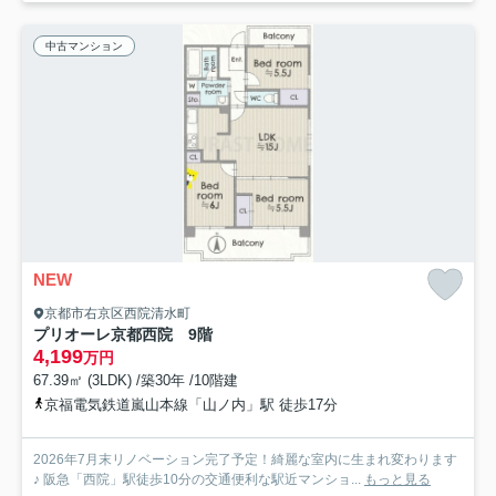
中古マンション
NEW
京都市右京区西院清水町
プリオーレ京都西院 9階
4,199
万円
67.39㎡ (3LDK) /築30年 /10階建
京福電気鉄道嵐山本線「山ノ内」駅 徒歩17分
2026年7月末リノベーション完了予定！綺麗な室内に生まれ変わります
♪ 阪急「西院」駅徒歩10分の交通便利な駅近マンショ...
もっと見る