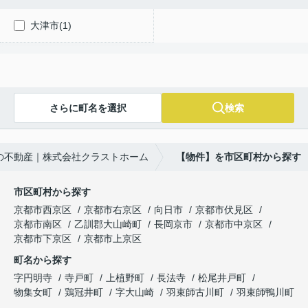
大津市(1)
さらに町名を選択
検索
の不動産｜株式会社クラストホーム
【物件】を市区町村から探す
市区町村から探す
京都市西京区
京都市右京区
向日市
京都市伏見区
京都市南区
乙訓郡大山崎町
長岡京市
京都市中京区
京都市下京区
京都市上京区
町名から探す
字円明寺
寺戸町
上植野町
長法寺
松尾井戸町
物集女町
鶏冠井町
字大山崎
羽束師古川町
羽束師鴨川町