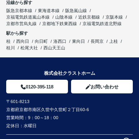
沿線から探す
阪急京都本線
東海道本線
阪急嵐山線
京福電気鉄道嵐山本線
山陰本線
近鉄京都線
京阪本線
京都市営烏丸線
京都地下鉄東西線
京福電気鉄道北野線
駅から探す
桂
西向日
向日町
洛西口
東向日
長岡京
上桂
桂川
松尾大社
西山天王山
株式会社クラストホーム
0120-395-118
お問い合わせ
〒601-8213
京都府京都市南区久世中久世町２丁目60-6
営業時間：
9：00～18：00
定休日：
水曜日