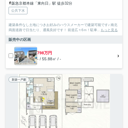
阪急京都本線「東向日」駅 徒歩32分
公共下水
建築条件なし土地につきお好みのハウスメーカーで建築可能です♪ 南北
両面道路で日当たり、通風良好です！ 前道広々6ｍ！駐車...
もっと見る
販売中の区画
798万円
- / 55.88㎡ / -
新築一戸建