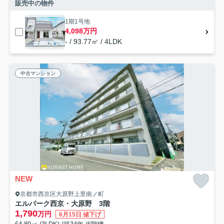
販売中の物件
1期1号地
4,098万円
- / 93.77㎡ / 4LDK
中古マンション
NEW
京都市西京区大原野上里南ノ町
エルパーク西京・大原野 3階
1,790
万円
6月15日 値下げ