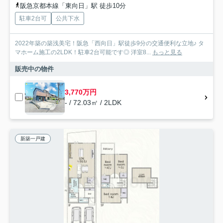
阪急京都本線「東向日」駅 徒歩10分
駐車2台可
公共下水
2022年築の築浅美宅！阪急「西向日」駅徒歩9分の交通便利な立地♪ タ
マホーム施工の2LDK！駐車2台可能です◎ 洋室8...
もっと見る
販売中の物件
3,770万円
- / 72.03㎡ / 2LDK
新築一戸建