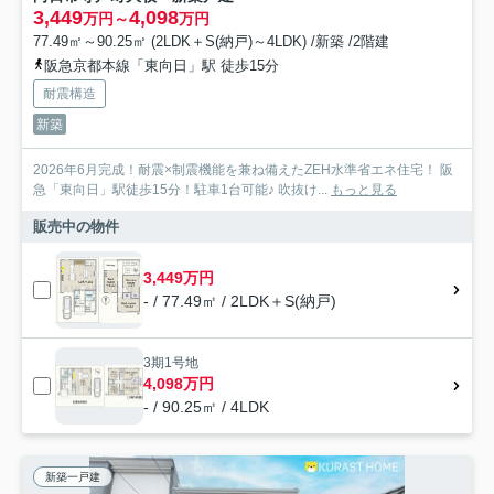
3,449
4,098
万円～
万円
77.49㎡～90.25㎡ (2LDK＋S(納戸)～4LDK) /新築 /2階建
阪急京都本線「東向日」駅 徒歩15分
耐震構造
新築
2026年6月完成！耐震×制震機能を兼ね備えたZEH水準省エネ住宅！ 阪
急「東向日」駅徒歩15分！駐車1台可能♪ 吹抜け...
もっと見る
販売中の物件
3,449万円
- / 77.49㎡ / 2LDK＋S(納戸)
3期1号地
4,098万円
- / 90.25㎡ / 4LDK
新築一戸建