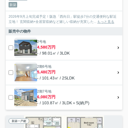
新築
2026年9月上旬完成予定！阪急「西向日」駅徒歩7分の交通便利な駅近
立地！ 玄関収納×全居室収納など嬉しい収納が充実した...
もっと見る
販売中の物件
2号地
4,580万円
- / 98.01㎡ / 3LDK
2期6号地
5,480万円
- / 101.43㎡ / 2SLDK
2期7号地
6,080万円
- / 103.87㎡ / 3LDK＋S(納戸)
新築一戸建