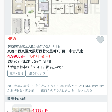
NEW
京都市西京区大原野西竹の里町１丁目
京都市西京区大原野西竹の里町1丁目 中古戸建
4,998
万円
1月12日 値下げ
138.70㎡ (3LDK) /築7年 /2階建
阪急京都本線「東向日」駅 徒歩49分
駐車2台可
宅配ボックス
2019年築の築浅！注文住宅のおうち♪ 28帖の広々としたLDKには吹抜け
があり明るく開放的！！ 南向きのテラスは外から...
もっと見る
販売中の物件
4,998万円