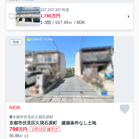
107,207,307号室
1,780万円
1-3階 / 157.49㎡ / 8DK
売地
NEW
京都市伏見区久我石原町
京都市伏見区久我石原町 建築条件なし土地
798
万円
2月22日 値下げ
55.88㎡ (-)