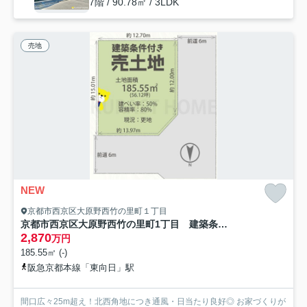
7階 / 90.78㎡ / 3LDK
売地
NEW
京都市西京区大原野西竹の里町１丁目
京都市西京区大原野西竹の里町1丁目 建築条件付き土地
2,870
万円
185.55㎡ (-)
阪急京都本線「東向日」駅
間口広々25m超え！北西角地につき通風・日当たり良好◎ お家づくりが