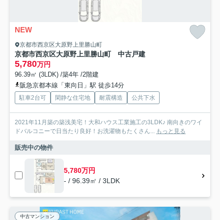
NEW
京都市西京区大原野上里勝山町
京都市西京区大原野上里勝山町 中古戸建
5,780
万円
96.39㎡ (3LDK) /築4年 /2階建
阪急京都本線「東向日」駅 徒歩14分
駐車2台可
閑静な住宅地
耐震構造
公共下水
2021年11月築の築浅美宅！大和ハウス工業施工の3LDK♪ 南向きのワイ
ドバルコニーで日当たり良好！お洗濯物もたくさん...
もっと見る
販売中の物件
5,780万円
- / 96.39㎡ / 3LDK
中古マンション