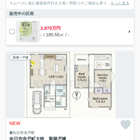
スムーズに進む建築条件付き土地！間取りのご相談も承り...
もっと見る
販売中の区画
2,870万円
- / 185.55㎡ / -
新築一戸建
NEW
向日市寺戸町
向日市寺戸町大牧 新築戸建