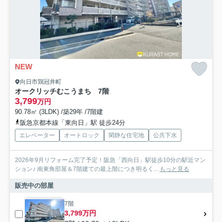
NEW
向日市鶏冠井町
オークリッチむこうまち 7階
3,799
万円
90.78㎡ (3LDK) /築29年 /7階建
阪急京都本線「東向日」駅 徒歩24分
エレベーター
オートロック
閑静な住宅地
公共下水
2026年9月リフォーム完了予定！阪急「西向日」駅徒歩10分の駅近マン
ション♪ 南東角部屋＆7階建ての最上階につき明るく...
もっと見る
販売中の部屋
7階
3,799万円