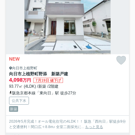
NEW
向日市上植野町
向日市上植野町野添 新築戸建
4,098
万円
7月19日 値下げ
93.77㎡ (4LDK) /新築 /2階建
阪急京都本線「東向日」駅 徒歩27分
公共下水
新築
2026年5月完成！オール電化住宅の4LDK！！ 阪急「西向日」駅徒歩9分
と交通便利！間口広々8.8m♪ 全室二面採光に...
もっと見る