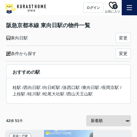
0
ログイン
お気に入り
阪急京都本線 東向日駅の物件一覧
東向日駅
変更
条件から探す
変更
おすすめの駅
桂駅
/
西向日駅
/
向日町駅
/
洛西口駅
/
東向日駅
/
長岡京駅
/
上桂駅
/
桂川駅
/
松尾大社駅
/
西山天王山駅
42
棟
51
件
新築一戸建