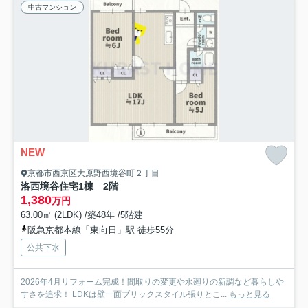
中古マンション
NEW
京都市西京区大原野西境谷町２丁目
洛西境谷住宅1棟 2階
1,380
万円
63.00㎡ (2LDK) /築48年 /5階建
阪急京都本線「東向日」駅 徒歩55分
公共下水
2026年4月リフォーム完成！間取りの変更や水廻りの新調など暮らしや
すさを追求！ LDKは壁一面ブリックスタイル張りとこ...
もっと見る