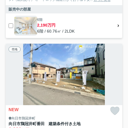
販売中の部屋
6階
2,190万円
6階 / 60.76㎡ / 2LDK
売地
NEW
向日市鶏冠井町
向日市鶏冠井町番田 建築条件付き土地