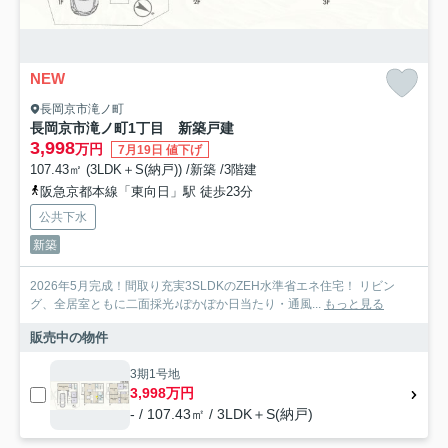
NEW
長岡京市滝ノ町
長岡京市滝ノ町1丁目 新築戸建
3,998
万円
7月19日 値下げ
107.43㎡ (3LDK＋S(納戸)) /新築 /3階建
阪急京都本線「東向日」駅 徒歩23分
公共下水
新築
2026年5月完成！間取り充実3SLDKのZEH水準省エネ住宅！ リビン
グ、全居室ともに二面採光♪ぽかぽか日当たり・通風...
もっと見る
販売中の物件
3期1号地
3,998万円
- / 107.43㎡ / 3LDK＋S(納戸)