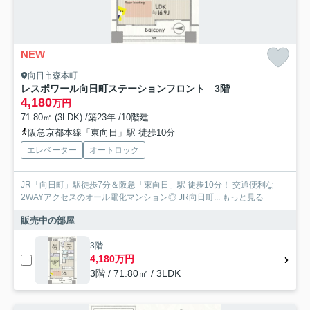
NEW
向日市森本町
レスポワール向日町ステーションフロント 3階
4,180
万円
71.80㎡ (3LDK) /築23年 /10階建
阪急京都本線「東向日」駅 徒歩10分
エレベーター
オートロック
JR「向日町」駅徒歩7分＆阪急「東向日」駅 徒歩10分！ 交通便利な
2WAYアクセスのオール電化マンション◎ JR向日町...
もっと見る
販売中の部屋
3階
4,180万円
3階 / 71.80㎡ / 3LDK