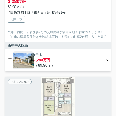
2,280
万円
89.90㎡ (-)
阪急京都本線「東向日」駅 徒歩21分
公共下水
阪急「西向日」駅徒歩7分の交通便利な駅近立地！ お家づくりがスムー
ズに進む建築条件付き土地◎ 来客時にも安心の駐車2台可...
もっと見る
販売中の区画
1号地
2,280万円
- / 89.90㎡ / -
中古マンション