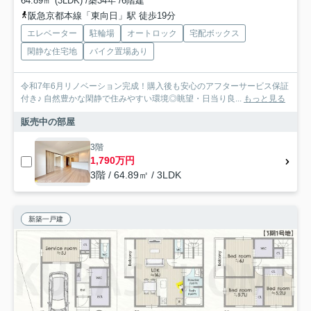
64.89㎡ (3LDK) /築34年 /6階建
阪急京都本線「東向日」駅 徒歩19分
エレベーター
駐輪場
オートロック
宅配ボックス
閑静な住宅地
バイク置場あり
令和7年6月リノベーション完成！購入後も安心のアフターサービス保証
付き♪ 自然豊かな閑静で住みやすい環境◎眺望・日当り良...
もっと見る
販売中の部屋
3階
1,790万円
3階 / 64.89㎡ / 3LDK
新築一戸建