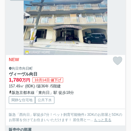
NEW
向日市向日町
ヴィーヴル向日
1,780
万円
10月14日 値下げ
157.49㎡ (8DK) /築36年 /5階建
阪急京都本線「東向日」駅 徒歩18分
閑静な住宅地
公共下水
阪急「西向日」駅徒歩7分！ペット飼育可能物件♪ 3DKのお部屋と5DKの
お部屋を分けてお住まいいただけます！ 居住用と一...
もっと見る
販売中の部屋