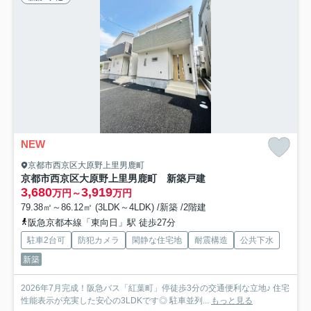
NEW
京都市西京区大原野上里男鹿町
京都市西京区大原野上里男鹿町 新築戸建
3,680
3,919
万円～
万円
79.38㎡～86.12㎡ (3LDK～4LDK) /新築 /2階建
阪急京都本線「東向日」駅 徒歩27分
駐車2台可
防犯カメラ
閑静な住宅地
耐震構造
公共下水
新築
2026年7月完成！阪急バス「紅葉町」停徒歩3分の交通便利な立地♪ 住宅
性能表示が充実した安心の3LDKです◎ 駐車並列...
もっと見る