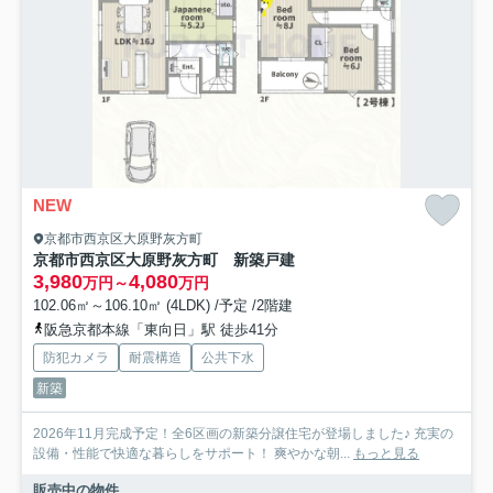
NEW
京都市西京区大原野灰方町
京都市西京区大原野灰方町 新築戸建
3,980
4,080
万円～
万円
102.06㎡～106.10㎡ (4LDK) /予定 /2階建
阪急京都本線「東向日」駅 徒歩41分
防犯カメラ
耐震構造
公共下水
新築
2026年11月完成予定！全6区画の新築分譲住宅が登場しました♪ 充実の
設備・性能で快適な暮らしをサポート！ 爽やかな朝...
もっと見る
販売中の物件