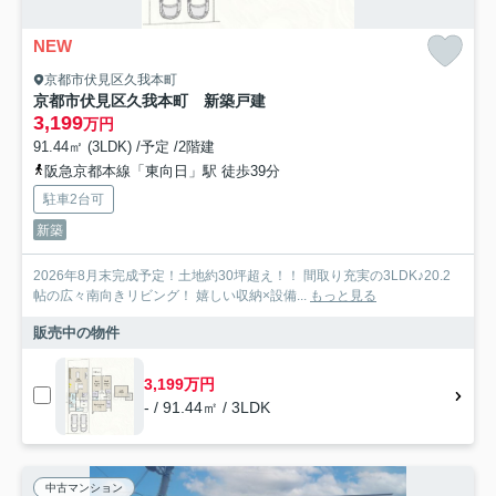
NEW
京都市伏見区久我本町
京都市伏見区久我本町 新築戸建
3,199
万円
91.44㎡ (3LDK) /予定 /2階建
阪急京都本線「東向日」駅 徒歩39分
駐車2台可
新築
2026年8月末完成予定！土地約30坪超え！！ 間取り充実の3LDK♪20.2
帖の広々南向きリビング！ 嬉しい収納×設備...
もっと見る
販売中の物件
3,199万円
- / 91.44㎡ / 3LDK
中古マンション