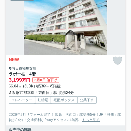
NEW
向日市物集女町
ラポー桂 4階
3,199
万円
6月8日 値下げ
66.04㎡ (3LDK) /築36年 /5階建
阪急京都本線「東向日」駅 徒歩24分
エレベーター
駐輪場
宅配ボックス
公共下水
2026年2月リフォーム完了！ 阪急「洛西口」駅徒歩5分！JR「桂川」駅
徒歩14分！交通便利な2wayアクセス♪ 4階部...
もっと見る
販売中の部屋