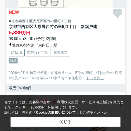
NEW
京都市西京区大原野西竹の里町１丁目
京都市西京区大原野西竹の里町1丁目 新築戸建
5,389
万円
98.00㎡ (3LDK) /予定 /2階建
阪急京都本線「東向日」駅
駐輪場
閑静な住宅地
耐震構造
新築
2026年9月中旬完成予定！京都市営バス「西竹の里町」停徒歩3分♪ 耐震
×制震ダンパーK3搭載のZEH水準省エネ住宅◎ ...
もっと見る
販売中の物件
5,389万円
当サイトでは、お客様の当サイト利用状況把握、サービス向上検討を目的と
- / 98.00㎡ / 3LDK
して、クッキー（Cookie）を使用しています。
詳しくは、当社の
「Cookieの取扱いについて」
をご確認ください。
閉じる
中古マンション