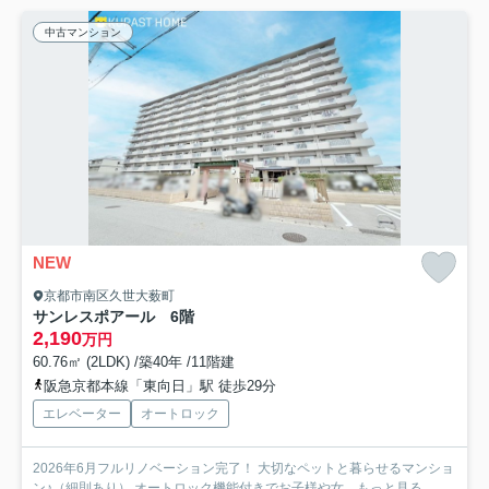
中古マンション
NEW
京都市南区久世大薮町
サンレスポアール 6階
2,190
万円
60.76㎡ (2LDK) /築40年 /11階建
阪急京都本線「東向日」駅 徒歩29分
エレベーター
オートロック
2026年6月フルリノベーション完了！ 大切なペットと暮らせるマンショ
ン♪（細則あり） オートロック機能付きでお子様や女...
もっと見る