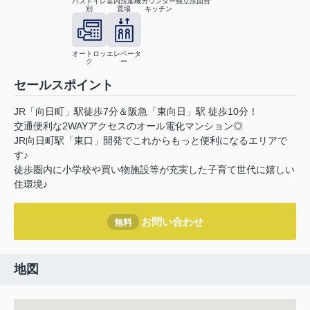
バストイレ
室内洗濯機
カウンター
独立洗面台
別
置場
キッチン
オートロッ
エレベータ
ク
ー
セールスポイント
JR「向日町」駅徒歩7分＆阪急「東向日」駅 徒歩10分！
交通便利な2WAYアクセスのオール電化マンション◎
JR向日町駅「東口」開発でこれからもっと便利になるエリアで
す♪
徒歩圏内に小学校や買い物施設等が充実した子育て世代に嬉しい
住環境♪
お問い合わせ
無料
地図