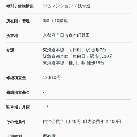
中古マンション / 鉄骨造
種別 / 建物構造
3階 / 10階建
所在階 / 階建
京都府
向日市
森本町
野田
所在地
東海道本線
「
向日町
」駅 徒歩7分
交通
阪急京都本線
「
東向日
」駅 徒歩10分
東海道本線
「
桂川
」駅 徒歩19分
12,810円
修繕積立金
-
修繕積立基金
- / -
駐車場 / 月額
自治会費年:1,040円 町内会費年:2,400円
その他条件
所有権
土地権利