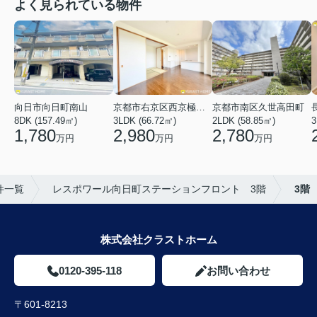
よく見られている物件
向日市向日町南山
京都市右京区西京極河原町
京都市南区久世高田町
8DK (157.49㎡)
3LDK (66.72㎡)
2LDK (58.85㎡)
3
1,780
2,980
2,780
万円
万円
万円
件一覧
レスポワール向日町ステーションフロント 3階
3階
株式会社クラストホーム
0120-395-118
お問い合わせ
〒601-8213