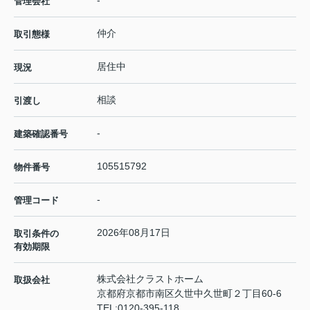
-
管理会社
仲介
取引態様
居住中
現況
相談
引渡し
-
建築確認番号
105515792
物件番号
-
管理コード
2026年08月17日
取引条件の
有効期限
株式会社クラストホーム
取扱会社
京都府京都市南区久世中久世町２丁目60-6
TEL:
0120-395-118