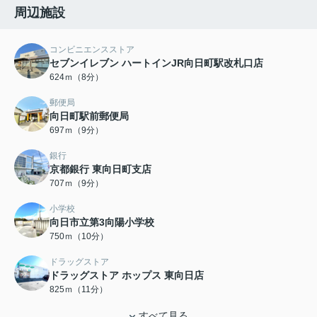
周辺施設
コンビニエンスストア
セブンイレブン ハートインJR向日町駅改札口店
624ｍ（8分）
郵便局
向日町駅前郵便局
697ｍ（9分）
銀行
京都銀行 東向日町支店
707ｍ（9分）
小学校
向日市立第3向陽小学校
750ｍ（10分）
ドラッグストア
ドラッグストア ホップス 東向日店
825ｍ（11分）
すべて見る