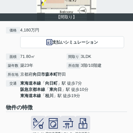
【間取り】
4,180万円
価格
支払いシミュレーション
71.80㎡
3LDK
面積
間取り
築23年
3階/10階建
築年数
所在階
京都府
向日市
森本町
野田
所在地
東海道本線
「
向日町
」駅 徒歩7分
交通
阪急京都本線
「
東向日
」駅 徒歩10分
東海道本線
「
桂川
」駅 徒歩19分
物件の特徴