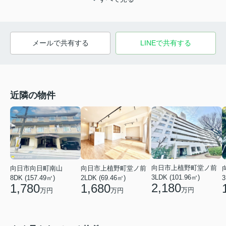
メールで共有する
LINEで共有する
近隣の物件
向日市上植野町堂ノ前
向日市向日町南山
向日市上植野町堂ノ前
3LDK (101.96㎡)
3
8DK (157.49㎡)
2LDK (69.46㎡)
2,180
1,780
1,680
万円
万円
万円