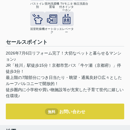
バストイレ
室内洗濯機
TVモニタ
独立洗面台
別
置場
付きインタ
ーホン
浴室乾燥機
オートロッ
エレベータ
ク
ー
セールスポイント
2026年7月6日リフォーム完了！大切なペットと暮らせるマンシ
ョン♪
JR「桂川」駅徒歩15分！京都市営バス「牛ケ瀬（京都府）」停
徒歩3分！
最上階の7階部分につき日当たり・眺望・通風良好◎広々とした
ルーフバルコニーで開放的！
徒歩圏内に小学校や買い物施設等が充実した子育て世代に嬉しい
住環境♪
お問い合わせ
無料