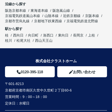
沿線から探す
阪急京都本線
東海道本線
阪急嵐山線
京福電気鉄道嵐山本線
山陰本線
近鉄京都線
京阪本線
京都市営烏丸線
京都地下鉄東西線
京福電気鉄道北野線
駅から探す
桂
西向日
向日町
洛西口
東向日
長岡京
上桂
桂川
松尾大社
西山天王山
株式会社クラストホーム
0120-395-118
お問い合わせ
〒601-8213
京都府京都市南区久世中久世町２丁目60-6
営業時間：
9：00～18：00
定休日：
水曜日