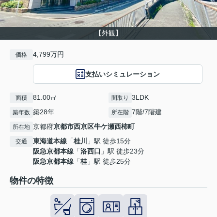
【外観】
4,799万円
価格
支払いシミュレーション
81.00㎡
3LDK
面積
間取り
築28年
7階/7階建
築年数
所在階
京都府
京都市西京区
牛ケ瀬西柿町
所在地
東海道本線
「
桂川
」駅 徒歩15分
交通
阪急京都本線
「
洛西口
」駅 徒歩23分
阪急京都本線
「
桂
」駅 徒歩25分
物件の特徴