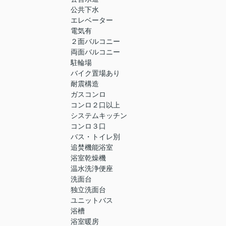
公共下水
エレベーター
電気有
２面バルコニー
両面バルコニー
駐輪場
バイク置場あり
耐震構造
ガスコンロ
コンロ２口以上
システムキッチン
コンロ３口
バス・トイレ別
追焚機能浴室
浴室乾燥機
温水洗浄便座
洗面台
独立洗面台
ユニットバス
浴槽
浴室暖房