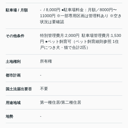
- / 8,000円 ●駐車場料金：月額／8000円〜
駐車場 / 月額
11000円 ※一部専用区画は管理料あり ※空き
状況は要確認
特別管理費月:2,000円 駐車場管理費月:1,530
その他条件
円 ●ペット飼育可（ペット飼育細則参照 1住
戸につき犬・猫で合計2匹）
所有権
土地権利
-
都市計画
不要
国土法届出要否
第一種住居/第二種住居
用途地域
-
地勢