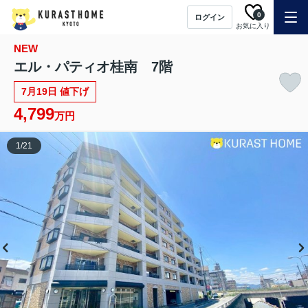
0
ログイン
お気に入り
NEW
エル・パティオ桂南 7階
7月19日 値下げ
4,799
万円
1
/
21