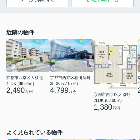
メールで共有する
LINEで共有する
近隣の物件
京都市西京区大枝北沓掛町１丁目
京都市西京区桂御所町
4LDK (98.54㎡)
3LDK (77.07㎡)
4
2,490
4,799
万円
万円
京都市西京区大原野西境谷町２丁目
2LDK (63.00㎡)
1,380
万円
よく見られている物件