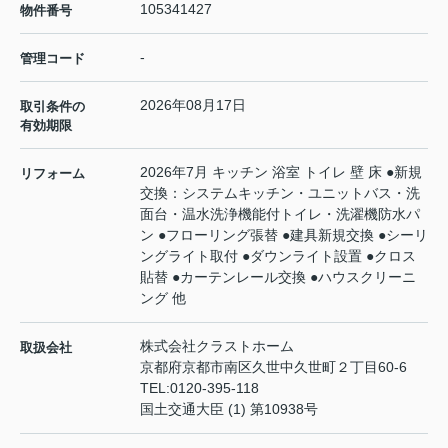
105341427
物件番号
-
管理コード
2026年08月17日
取引条件の
有効期限
2026年7月 キッチン 浴室 トイレ 壁 床 ●新規
リフォーム
交換：システムキッチン・ユニットバス・洗
面台・温水洗浄機能付トイレ・洗濯機防水パ
ン ●フローリング張替 ●建具新規交換 ●シーリ
ングライト取付 ●ダウンライト設置 ●クロス
貼替 ●カーテンレール交換 ●ハウスクリーニ
ング 他
株式会社クラストホーム
取扱会社
京都府京都市南区久世中久世町２丁目60-6
TEL:
0120-395-118
国土交通大臣 (1) 第10938号