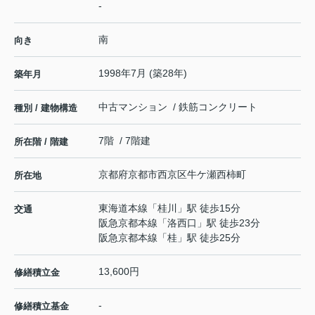
-
南
向き
1998年7月 (築28年)
築年月
中古マンション / 鉄筋コンクリート
種別 / 建物構造
7階 / 7階建
所在階 / 階建
京都府
京都市西京区
牛ケ瀬西柿町
所在地
東海道本線
「
桂川
」駅 徒歩15分
交通
阪急京都本線
「
洛西口
」駅 徒歩23分
阪急京都本線
「
桂
」駅 徒歩25分
13,600円
修繕積立金
-
修繕積立基金