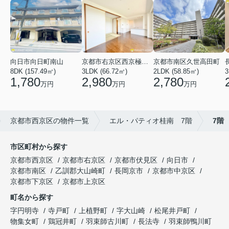
向日市向日町南山
京都市右京区西京極河原町
京都市南区久世高田町
8DK (157.49㎡)
3LDK (66.72㎡)
2LDK (58.85㎡)
3
1,780
2,980
2,780
万円
万円
万円
京都市西京区の物件一覧
エル・パティオ桂南 7階
7階
市区町村から探す
京都市西京区
京都市右京区
京都市伏見区
向日市
京都市南区
乙訓郡大山崎町
長岡京市
京都市中京区
京都市下京区
京都市上京区
町名から探す
字円明寺
寺戸町
上植野町
字大山崎
松尾井戸町
物集女町
鶏冠井町
羽束師古川町
長法寺
羽束師鴨川町