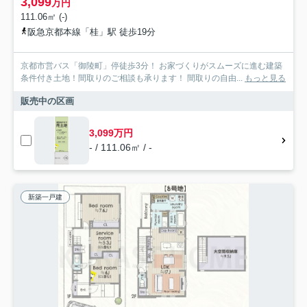
3,099
万円
111.06㎡ (-)
阪急京都本線「桂」駅 徒歩19分
京都市営バス「御陵町」停徒歩3分！ お家づくりがスムーズに進む建築
条件付き土地！間取りのご相談も承ります！ 間取りの自由...
もっと見る
販売中の区画
3,099万円
- / 111.06㎡ / -
新築一戸建