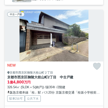
中古一戸建
NEW
京都市西京区御陵大枝山町２丁目
京都市西京区御陵大枝山町2丁目 中古戸建
1
4,800
億
万円
326.54㎡ (5LDK＋S(納戸)) /築35年 /2階建
阪急京都本線「桂」駅 バス20分 京阪京都交通「桂坂小学校前」 停歩3分
駐車2台可
公共下水