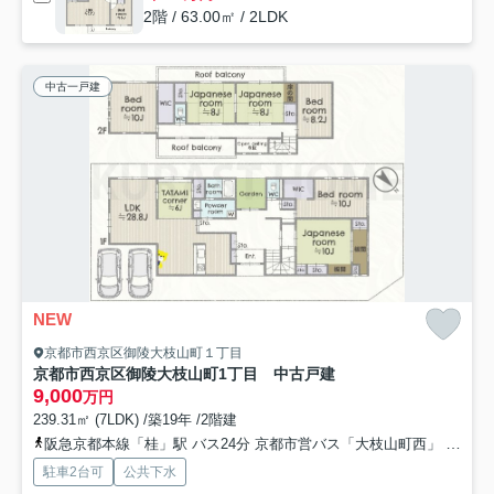
2階 / 63.00㎡ / 2LDK
中古一戸建
NEW
京都市西京区御陵大枝山町１丁目
京都市西京区御陵大枝山町1丁目 中古戸建
9,000
万円
239.31㎡ (7LDK) /築19年 /2階建
阪急京都本線「桂」駅 バス24分 京都市営バス「大枝山町西」 停歩4分
駐車2台可
公共下水