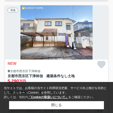
売地
NEW
京都市西京区下津林佃
京都市西京区下津林佃 建築条件なし土地
5,290
万円
173.41㎡ (-)
当サイトでは、お客様の当サイト利用状況把握、サービス向上検討を目的と
阪急京都本線「桂」駅 徒歩17分
して、クッキー（Cookie）を使用しています。
詳しくは、当社の
「Cookieの取扱いについて」
をご確認ください。
閑静な住宅地
公共下水
閉じる
土地約52坪の建築条件なし売土地！ お好みのハウスメーカー、工務店