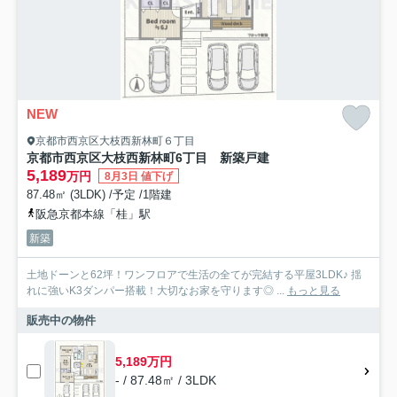
NEW
京都市西京区大枝西新林町６丁目
京都市西京区大枝西新林町6丁目 新築戸建
5,189
万円
8月3日 値下げ
87.48㎡ (3LDK) /予定 /1階建
阪急京都本線「桂」駅
新築
土地ドーンと62坪！ワンフロアで生活の全てが完結する平屋3LDK♪ 揺
れに強いK3ダンパー搭載！大切なお家を守ります◎ ...
もっと見る
販売中の物件
5,189万円
- / 87.48㎡ / 3LDK