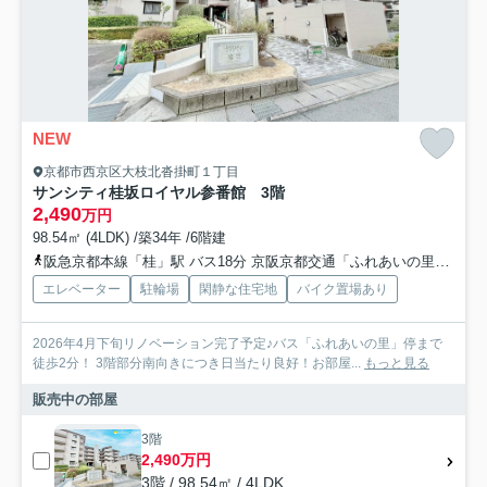
NEW
京都市西京区大枝北沓掛町１丁目
サンシティ桂坂ロイヤル参番館 3階
2,490
万円
98.54㎡ (4LDK) /築34年 /6階建
阪急京都本線「桂」駅 バス18分 京阪京都交通「ふれあいの里（京都府）」 停歩2分
エレベーター
駐輪場
閑静な住宅地
バイク置場あり
2026年4月下旬リノベーション完了予定♪バス「ふれあいの里」停まで
徒歩2分！ 3階部分南向きにつき日当たり良好！お部屋...
もっと見る
販売中の部屋
3階
2,490万円
3階 / 98.54㎡ / 4LDK