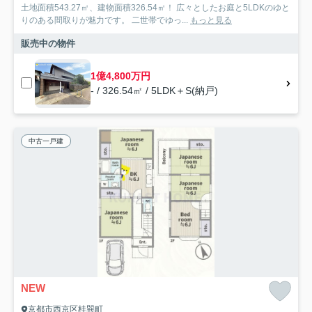
土地面積543.27㎡、建物面積326.54㎡！ 広々としたお庭と5LDKのゆと
りのある間取りが魅力です。 二世帯でゆっ...
もっと見る
販売中の物件
1億4,800万円
- / 326.54㎡ / 5LDK＋S(納戸)
中古一戸建
NEW
京都市西京区桂巽町