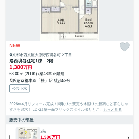
NEW
京都市西京区大原野西境谷町２丁目
洛西境谷住宅1棟 2階
1,380
万円
63.00㎡ (2LDK) /築48年 /5階建
阪急京都本線「桂」駅 徒歩52分
公共下水
2026年4月リフォーム完成！間取りの変更や水廻りの新調など暮らしや
すさを追求！ LDKは壁一面ブリックスタイル張りとこ...
もっと見る
販売中の部屋
2階
1,380万円