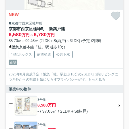
NEW
京都市西京区桂坤町
京都市西京区桂坤町 新築戸建
6,580
6,780
万円～
万円
85.70㎡～99.46㎡ (2LDK＋S(納戸)～3LDK) /予定 /2階建
阪急京都本線「桂」駅 徒歩10分
宅配ボックス
耐震構造
公共下水
新築
2026年8月完成予定！阪急「桂」駅徒歩10分の2SLDK♪ 2階リビングに
つき外からの視線も気にならずプライバシーが守...
もっと見る
販売中の物件
8号地
6,580万円
- / 97.05㎡ / 2LDK＋S(納戸)
4号地