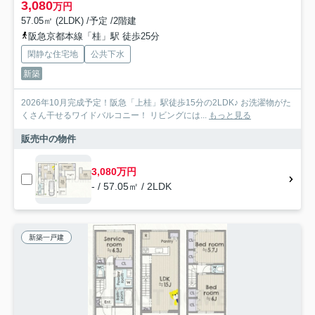
3,080
万円
57.05㎡ (2LDK) /予定 /2階建
阪急京都本線「桂」駅 徒歩25分
閑静な住宅地
公共下水
新築
2026年10月完成予定！阪急「上桂」駅徒歩15分の2LDK♪ お洗濯物がた
くさん干せるワイドバルコニー！ リビングには...
もっと見る
販売中の物件
3,080万円
- / 57.05㎡ / 2LDK
新築一戸建