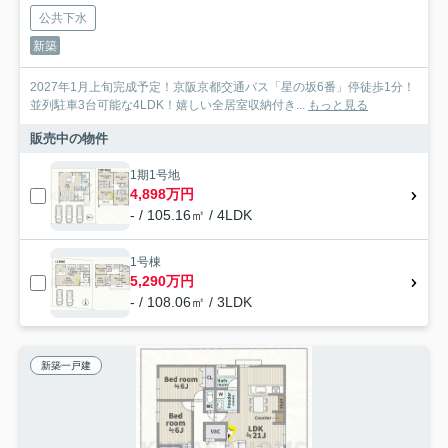
公共下水
新築
2027年1月上旬完成予定！京阪京都交通バス「星の坂6番」停徒歩1分！
並列駐車3台可能な4LDK！嬉しい全居室収納付き...
もっと見る
販売中の物件
1期1号地
4,898万円
- / 105.16㎡ / 4LDK
1号棟
5,290万円
- / 108.06㎡ / 3LDK
新築一戸建