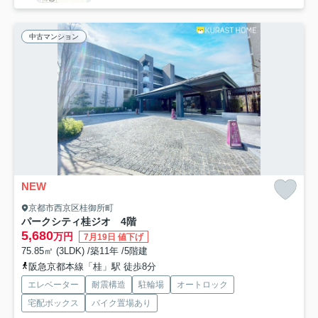
中古マンション
NEW
京都市西京区桂御所町
パークシティ桂ジオ 4階
5,680
万円
7月19日 値下げ
75.85㎡ (3LDK) /築11年 /5階建
阪急京都本線「桂」駅 徒歩8分
エレベーター
耐震構造
駐輪場
オートロック
宅配ボックス
バイク置場あり