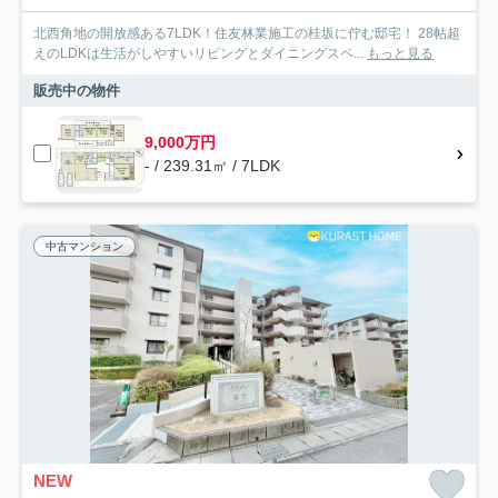
北西角地の開放感ある7LDK！住友林業施工の桂坂に佇む邸宅！ 28帖超
えのLDKは生活がしやすいリビングとダイニングスペ...
もっと見る
販売中の物件
9,000万円
- / 239.31㎡ / 7LDK
中古マンション
NEW