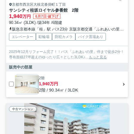
京都市西京区大枝北沓掛町１丁目
サンシティ桂坂ロイヤル参番館 2階
1,940
万円
6月7日 値下げ
90.34㎡ (3LDK) /築34年 /6階建
阪急京都本線「桂」駅 バス23分 京阪京都交通「ふれあいの里（京都府）」 停歩2分
エレベーター
駐輪場
防犯カメラ
バイク置場あり
2025年12月リフォーム完了！！バス「ふれあいの里」停まで徒歩2分！
専有面積27坪超えのゆったり広々とした3LDK♪...
もっと見る
販売中の部屋
2階
1,940万円
2階 / 90.34㎡ / 3LDK
中古マンション