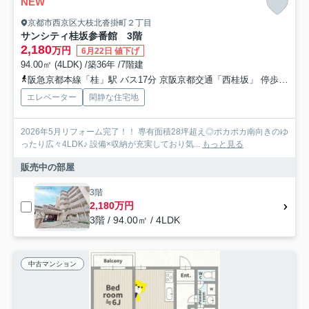
NEW
京都市西京区大枝北沓掛町２丁目
サンシティ桂坂参番館 3階
2,180
万円
6月22日 値下げ
94.00㎡ (4LDK) /築36年 /7階建
阪急京都本線「桂」駅 バス17分 京阪京都交通「西桂坂」 停歩3分
エレベーター
閑静な住宅地
2026年5月リフォーム完了！！ 専有面積28坪超え◎ポカポカ南向きのゆ
ったり広々4LDK♪ 設備×収納が充実しており気...
もっと見る
販売中の部屋
3階
2,180万円
3階 / 94.00㎡ / 4LDK
中古マンション