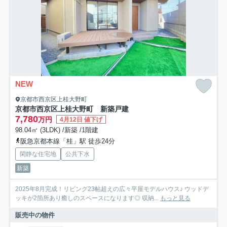
NEW
京都市西京区上桂大野町
京都市西京区上桂大野町 新築戸建
7,780
万円
4月12日 値下げ
98.04㎡ (3LDK) /新築 /1階建
阪急京都本線「桂」駅 徒歩24分
閑静な住宅地
公共下水
新築
2025年8月完成！リビング23帖超えの広々平屋モデルハウス♪ ウッドデ
ッキが2箇所あり癒しのスペースになります◎ 収納...
もっと見る
販売中の物件