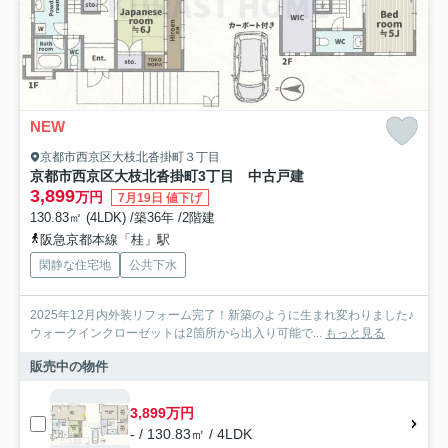
NEW
京都市西京区大枝北沓掛町３丁目
京都市西京区大枝北沓掛町3丁目 中古戸建
3,899
万円
7月19日 値下げ
130.83㎡ (4LDK) /築36年 /2階建
阪急京都本線「桂」駅
閑静な住宅地
公共下水
2025年12月内外装リフォーム完了！新築のように生まれ変わりました♪
ウォークインクローゼットは2箇所から出入り可能で...
もっと見る
販売中の物件
3,899万円
- / 130.83㎡ / 4LDK