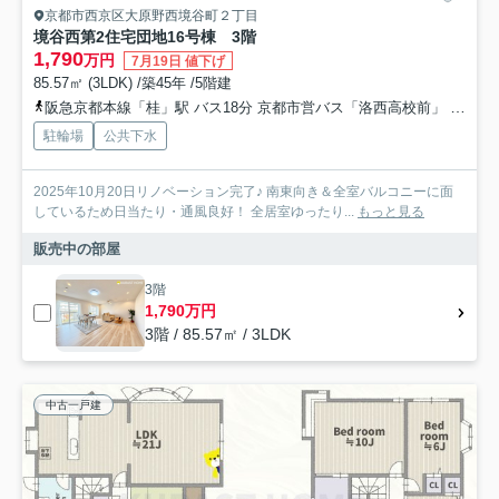
京都市西京区大原野西境谷町２丁目
境谷西第2住宅団地16号棟 3階
1,790
万円
7月19日 値下げ
85.57㎡ (3LDK) /築45年 /5階建
阪急京都本線「桂」駅 バス18分 京都市営バス「洛西高校前」 停歩2分
駐輪場
公共下水
2025年10月20日リノベーション完了♪ 南東向き＆全室バルコニーに面
しているため日当たり・通風良好！ 全居室ゆったり...
もっと見る
販売中の部屋
3階
1,790万円
3階 / 85.57㎡ / 3LDK
中古一戸建