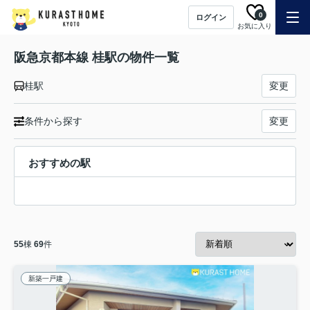
0
ログイン
お気に入り
阪急京都本線 桂駅の物件一覧
桂駅
変更
条件から探す
変更
おすすめの駅
55
棟
69
件
新築一戸建