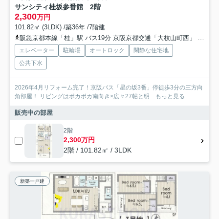
サンシティ桂坂参番館 2階
2,300
万円
101.82㎡ (3LDK) /築36年 /7階建
阪急京都本線「桂」駅 バス19分 京阪京都交通「大枝山町西」 停歩3分
エレベーター
駐輪場
オートロック
閑静な住宅地
公共下水
2026年4月リフォーム完了！京阪バス「星の坂3番」停徒歩3分の三方向
角部屋！ リビングはポカポカ南向き×広々27帖と明...
もっと見る
販売中の部屋
2階
2,300万円
2階 / 101.82㎡ / 3LDK
新築一戸建