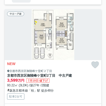
中古一戸建
NEW
京都市西京区御陵峰ケ堂町２丁目
京都市西京区御陵峰ケ堂町2丁目 中古戸建
3,599
万円
7月19日 値下げ
93.22㎡ (3LDK) /築27年 /2階建
阪急京都本線「桂」駅 徒歩48分
駐車2台可