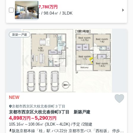
7,780万円
- / 98.04㎡ / 3LDK
新築一戸建
NEW
京都市西京区大枝北沓掛町３丁目
京都市西京区大枝北沓掛町3丁目 新築戸建
4,898
5,290
万円～
万円
105.16㎡～108.06㎡ (3LDK～4LDK) /予定 /2階建
阪急京都本線「桂」駅 バス22分 京都市営バス「西桂坂」 停歩4分