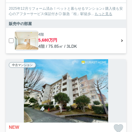
2025年12月リフォーム済み！ペットと暮らせるマンション♪ 購入後も安
心のアフターサービス保証付き◎ 阪急「桂」駅徒歩...
もっと見る
販売中の部屋
4階
5,680万円
4階 / 75.85㎡ / 3LDK
中古マンション
NEW