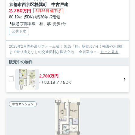
京都市西京区桂巽町 中古戸建
2,780
万円
5月25日 値下げ
80.19㎡ (5DK) /築36年 /2階建
阪急京都本線「桂」駅 徒歩7分
公共下水
2025年2月内外装リフォーム済！ 阪急「桂」駅徒歩7分！梅田や河原町
まで乗り換えなしの交通便利な駅近立地！ 全居室ゆっ...
もっと見る
販売中の物件
2,780万円
- / 80.19㎡ / 5DK
中古マンション