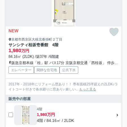
NEW
京都市西京区大枝北沓掛町２丁目
サンシティ桂坂壱番館 4階
1,980
万円
84.16㎡ (2LDK) /築37年 /6階建
阪急京都本線「桂」駅 バス17分 京阪京都交通「西桂坂」 停歩2分
エレベーター
閑静な住宅地
公共下水
2017年・2018年にリフォーム歴あり！！ 専有面積25坪超えの2LDK♪ラ
イトコート付きで各水廻りに窓あり♪ 嬉しい...
もっと見る
販売中の部屋
4階
1,980万円
4階 / 84.16㎡ / 2LDK