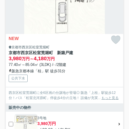
NEW
京都市西京区松室荒堀町
京都市西京区松室荒堀町 新築戸建
3,980
4,180
万円～
万円
77.40㎡～85.04㎡ (3LDK) /- /2階建
阪急京都本線「桂」駅 徒歩31分
公共下水
西京区松室荒堀町に全6区画の分譲地が登場◎ 阪急「上桂」駅徒歩12
分！バス「松室北河原町」停徒歩4分の立地！ 設備が充実...
もっと見る
販売中の物件
3号地
3,980万円