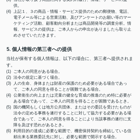
供。
(4) 上記１、３の商品・情報・サービス提供のための郵便物、電話、
電子メール等による営業活動、及びアンケートのお願い等のマー
ケティング活動、顧客動向分析または商品開発等の調査分析。情
報、サービスの提供は、ご本人からの申出がありましたら取り止
めさせていただきます。
5. 個人情報の第三者への提供
当社が保有する個人情報は、以下の場合に、第三者へ提供されま
す。
(1) ご本人の同意がある場合。
(2) 法令の規定に基づく場合。
(3) 人の生命、身体または財産の保護のため必要がある場合であっ
て、ご本人の同意を得ることが困難である場合。
(4) 公衆衛生の向上または児童の健全な育成の推進のため特に必要が
ある場合であって、ご本人の同意を得ることが困難であるとき。
(5) 国の機関もしくは地方公共団体、またはその委託を受けたものが
法令の定める事務を遂行することに対して協力する必要がある場
合であって、ご本人の同意を得ることにより当該事務の遂行に支
障を及ぼす恐れがあるとき。
(6) 利用目的の達成に必要な範囲で、機密保持契約を締結している信
頼出来る業務委託先に対し、必要な範囲で開示する場合。