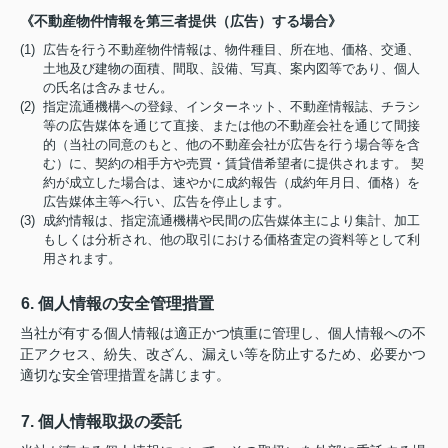
《不動産物件情報を第三者提供（広告）する場合》
(1) 広告を行う不動産物件情報は、物件種目、所在地、価格、交通、
土地及び建物の面積、間取、設備、写真、案内図等であり、個人
の氏名は含みません。
(2) 指定流通機構への登録、インターネット、不動産情報誌、チラシ
等の広告媒体を通じて直接、または他の不動産会社を通じて間接
的（当社の同意のもと、他の不動産会社が広告を行う場合等を含
む）に、契約の相手方や売買・賃貸借希望者に提供されます。 契
約が成立した場合は、速やかに成約報告（成約年月日、価格）を
広告媒体主等へ行い、広告を停止します。
(3) 成約情報は、指定流通機構や民間の広告媒体主により集計、加工
もしくは分析され、他の取引における価格査定の資料等として利
用されます。
6. 個人情報の安全管理措置
当社が有する個人情報は適正かつ慎重に管理し、個人情報への不
正アクセス、紛失、改ざん、漏えい等を防止するため、必要かつ
適切な安全管理措置を講じます。
7. 個人情報取扱の委託