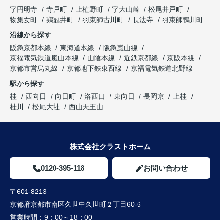
字円明寺
寺戸町
上植野町
字大山崎
松尾井戸町
物集女町
鶏冠井町
羽束師古川町
長法寺
羽束師鴨川町
沿線から探す
阪急京都本線
東海道本線
阪急嵐山線
京福電気鉄道嵐山本線
山陰本線
近鉄京都線
京阪本線
京都市営烏丸線
京都地下鉄東西線
京福電気鉄道北野線
駅から探す
桂
西向日
向日町
洛西口
東向日
長岡京
上桂
桂川
松尾大社
西山天王山
株式会社クラストホーム
0120-395-118
お問い合わせ
〒601-8213
京都府京都市南区久世中久世町２丁目60-6
営業時間：
9：00～18：00