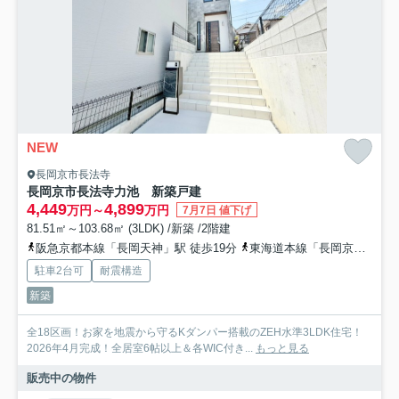
NEW
長岡京市長法寺
長岡京市長法寺力池 新築戸建
4,449
4,899
万円～
万円
7月7日 値下げ
81.51㎡～103.68㎡ (3LDK) /新築 /2階建
阪急京都本線「長岡天神」駅 徒歩19分
東海道本線「長岡京」駅 徒歩30分
駐車2台可
耐震構造
新築
全18区画！お家を地震から守るKダンパー搭載のZEH水準3LDK住宅！
2026年4月完成！全居室6帖以上＆各WIC付き...
もっと見る
販売中の物件