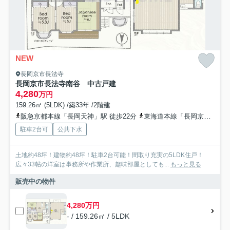
NEW
長岡京市長法寺
長岡京市長法寺南谷 中古戸建
4,280
万円
159.26㎡ (5LDK) /築33年 /2階建
阪急京都本線「長岡天神」駅 徒歩22分
東海道本線「長岡京」駅 徒歩34分
駐車2台可
公共下水
土地約48坪！建物約48坪！駐車2台可能！間取り充実の5LDK住戸！
広々33帖の洋室は事務所や作業所、趣味部屋としても...
もっと見る
販売中の物件
4,280万円
- / 159.26㎡ / 5LDK