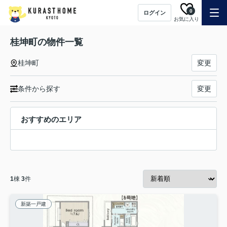
0
ログイン
お気に入り
桂坤町の物件一覧
桂坤町
変更
条件から探す
変更
おすすめのエリア
1
棟
3
件
新築一戸建