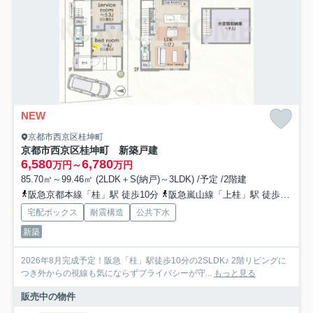
NEW
京都市西京区桂坤町
京都市西京区桂坤町 新築戸建
6,580
6,780
万円～
万円
85.70㎡～99.46㎡ (2LDK＋S(納戸)～3LDK) /予定 /2階建
阪急京都本線「桂」駅 徒歩10分
阪急嵐山線「上桂」駅 徒歩19分
宅配ボックス
耐震構造
公共下水
新築
2026年8月完成予定！阪急「桂」駅徒歩10分の2SLDK♪ 2階リビングに
つき外からの視線も気にならずプライバシーが守...
もっと見る
販売中の物件