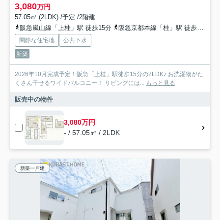
3,080
万円
57.05㎡ (2LDK) /予定 /2階建
阪急嵐山線「上桂」駅 徒歩15分
阪急京都本線「桂」駅 徒歩25分
閑静な住宅地
公共下水
新築
2026年10月完成予定！阪急「上桂」駅徒歩15分の2LDK♪ お洗濯物がた
くさん干せるワイドバルコニー！ リビングには...
もっと見る
販売中の物件
3,080万円
- / 57.05㎡ / 2LDK
新築一戸建