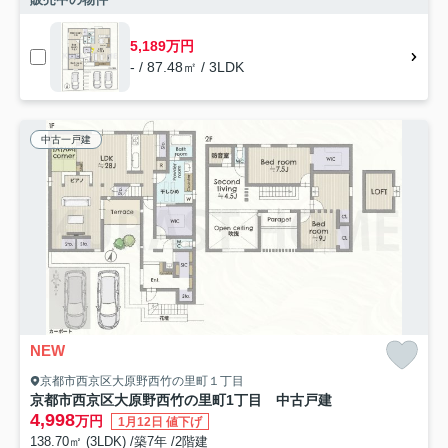
5,189万円
- / 87.48㎡ / 3LDK
中古一戸建
NEW
京都市西京区大原野西竹の里町１丁目
京都市西京区大原野西竹の里町1丁目 中古戸建
4,998
万円
1月12日 値下げ
138.70㎡ (3LDK) /築7年 /2階建