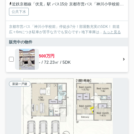
近鉄京都線「伏見」駅 バス15分 京都市営バス「神川小学校前」 停歩7分
公共下水
京都市営バス「神川小学校前」停徒歩7分！部屋数充実の5DK！ 前道
広々6mにつき駐車が苦手な方でも安心です♪ 地下車庫は...
もっと見る
販売中の物件
500万円
- / 72.23㎡ / 5DK
新築一戸建