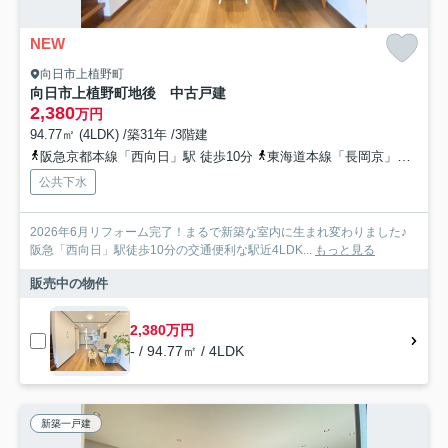
NEW
向日市上植野町
向日市上植野町地後 中古戸建
2,380
万円
94.77㎡ (4LDK) /築31年 /3階建
阪急京都本線「西向日」駅 徒歩10分
東海道本線「長岡京」駅 徒歩20分
公共下水
2026年6月リフォーム完了！まるで新築な室内に生まれ変わりました♪
阪急「西向日」駅徒歩10分の交通便利な駅近4LDK...
もっと見る
販売中の物件
2,380万円
- / 94.77㎡ / 4LDK
新築一戸建