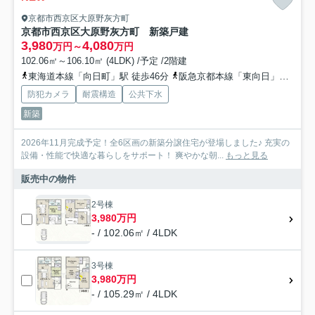
京都市西京区大原野灰方町
京都市西京区大原野灰方町 新築戸建
3,980
4,080
万円～
万円
102.06㎡～106.10㎡ (4LDK) /予定 /2階建
東海道本線「向日町」駅 徒歩46分
阪急京都本線「東向日」駅 徒歩41分
防犯カメラ
耐震構造
公共下水
新築
2026年11月完成予定！全6区画の新築分譲住宅が登場しました♪ 充実の
設備・性能で快適な暮らしをサポート！ 爽やかな朝...
もっと見る
販売中の物件
2号棟
3,980万円
- / 102.06㎡ / 4LDK
3号棟
3,980万円
- / 105.29㎡ / 4LDK