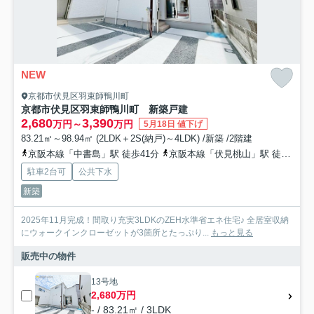
NEW
京都市伏見区羽束師鴨川町
京都市伏見区羽束師鴨川町 新築戸建
2,680
3,390
万円～
万円
5月18日 値下げ
83.21㎡～98.94㎡ (2LDK＋2S(納戸)～4LDK) /新築 /2階建
京阪本線「中書島」駅 徒歩41分
京阪本線「伏見桃山」駅 徒歩44分
駐車2台可
公共下水
新築
2025年11月完成！間取り充実3LDKのZEH水準省エネ住宅♪ 全居室収納
にウォークインクローゼットが3箇所とたっぷり...
もっと見る
販売中の物件
13号地
2,680万円
- / 83.21㎡ / 3LDK