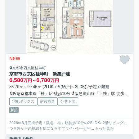
NEW
京都市西京区桂坤町
京都市西京区桂坤町 新築戸建
6,580
6,780
万円～
万円
85.70㎡～99.46㎡ (2LDK＋S(納戸)～3LDK) /予定 /2階建
阪急京都本線「桂」駅 徒歩10分
阪急嵐山線「上桂」駅 徒歩19分
宅配ボックス
耐震構造
公共下水
新築
2026年8月完成予定！阪急「桂」駅徒歩10分の2SLDK♪ 2階リビングに
つき外からの視線も気にならずプライバシーが守...
もっと見る
販売中の物件