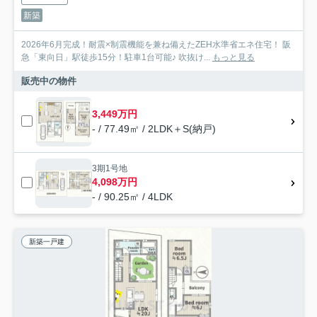
新築
2026年6月完成！耐震×制震機能を兼ね備えたZEH水準省エネ住宅！ 阪
急「東向日」駅徒歩15分！駐車1台可能♪ 吹抜け...
もっと見る
販売中の物件
3,449万円
- / 77.49㎡ / 2LDK＋S(納戸)
3期1号地
4,098万円
- / 90.25㎡ / 4LDK
新築一戸建