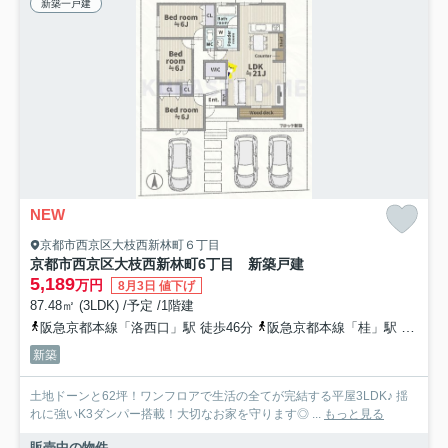
新築一戸建
NEW
京都市西京区大枝西新林町６丁目
京都市西京区大枝西新林町6丁目 新築戸建
5,189
万円
8月3日 値下げ
87.48㎡ (3LDK) /予定 /1階建
阪急京都本線「洛西口」駅 徒歩46分
阪急京都本線「桂」駅
阪急
新築
土地ドーンと62坪！ワンフロアで生活の全てが完結する平屋3LDK♪ 揺
れに強いK3ダンパー搭載！大切なお家を守ります◎ ...
もっと見る
販売中の物件