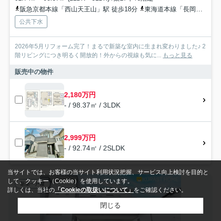
阪急京都本線「西山天王山」駅 徒歩18分
東海道本線「長岡京」駅 徒歩33分
公共下水
2026年5月リフォーム完了！まるで新築な室内に生まれ変わりました♪ 2
階リビングにつき明るく開放的！外からの視線も気に...
もっと見る
販売中の物件
2,180万円
- / 98.37㎡ / 3LDK
2,999万円
- / 92.74㎡ / 2SLDK
当サイトでは、お客様の当サイト利用状況把握、サービス向上検討を目的と
して、クッキー（Cookie）を使用しています。
新築一戸建
詳しくは、当社の
「Cookieの取扱いについて」
をご確認ください。
閉じる