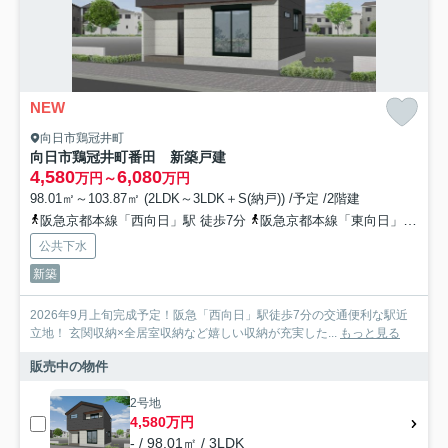
NEW
向日市鶏冠井町
向日市鶏冠井町番田 新築戸建
4,580
6,080
万円～
万円
98.01㎡～103.87㎡ (2LDK～3LDK＋S(納戸)) /予定 /2階建
阪急京都本線「西向日」駅 徒歩7分
阪急京都本線「東向日」駅 徒歩21分
公共下水
新築
2026年9月上旬完成予定！阪急「西向日」駅徒歩7分の交通便利な駅近
立地！ 玄関収納×全居室収納など嬉しい収納が充実した...
もっと見る
販売中の物件
2号地
4,580万円
- / 98.01㎡ / 3LDK