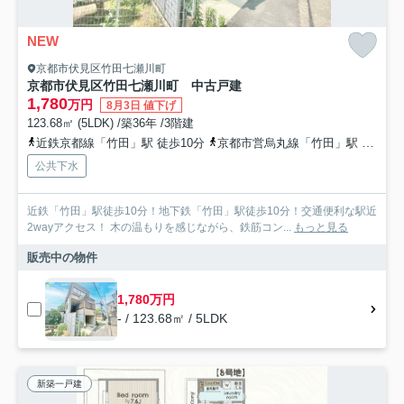
NEW
京都市伏見区竹田七瀬川町
京都市伏見区竹田七瀬川町 中古戸建
1,780
万円
8月3日 値下げ
123.68㎡ (5LDK) /築36年 /3階建
近鉄京都線「竹田」駅 徒歩10分
京都市営烏丸線「竹田」駅 徒歩10分
公共下水
近鉄「竹田」駅徒歩10分！地下鉄「竹田」駅徒歩10分！交通便利な駅近
2wayアクセス！ 木の温もりを感じながら、鉄筋コン...
もっと見る
販売中の物件
1,780万円
- / 123.68㎡ / 5LDK
新築一戸建