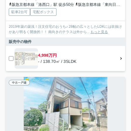
阪急京都本線「洛西口」駅 徒歩50分
阪急京都本線「東向日」駅 徒歩49分
駐車2台可
宅配ボックス
2019年築の築浅！注文住宅のおうち♪ 28帖の広々としたLDKには吹抜け
があり明るく開放的！！ 南向きのテラスは外から...
もっと見る
販売中の物件
4,998万円
- / 138.70㎡ / 3SLDK
中古一戸建