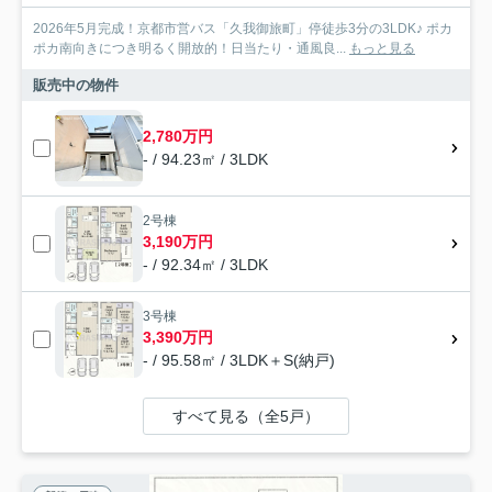
2026年5月完成！京都市営バス「久我御旅町」停徒歩3分の3LDK♪ ポカ
ポカ南向きにつき明るく開放的！日当たり・通風良...
もっと見る
販売中の物件
2,780万円
- / 94.23㎡ / 3LDK
2号棟
3,190万円
- / 92.34㎡ / 3LDK
3号棟
3,390万円
- / 95.58㎡ / 3LDK＋S(納戸)
すべて見る（全5戸）