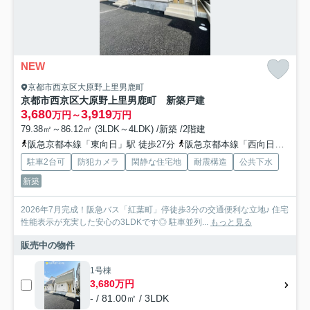
NEW
京都市西京区大原野上里男鹿町
京都市西京区大原野上里男鹿町 新築戸建
3,680
3,919
万円～
万円
79.38㎡～86.12㎡ (3LDK～4LDK) /新築 /2階建
阪急京都本線「東向日」駅 徒歩27分
阪急京都本線「西向日」駅 徒歩29分
駐車2台可
防犯カメラ
閑静な住宅地
耐震構造
公共下水
新築
2026年7月完成！阪急バス「紅葉町」停徒歩3分の交通便利な立地♪ 住宅
性能表示が充実した安心の3LDKです◎ 駐車並列...
もっと見る
販売中の物件
1号棟
3,680万円
- / 81.00㎡ / 3LDK