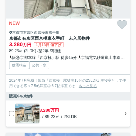
NEW
京都市右京区西京極東衣手町
京都市右京区西京極東衣手町 未入居物件
3,280
万円
1月13日 値下げ
89.23㎡ (2LDK) /築2年 /3階建
阪急京都本線「西京極」駅 徒歩15分
京福電気鉄道嵐山本線「嵐電天神川」駅 徒歩26分
耐震構造
公共下水
2024年7月完成！阪急「西京極」駅徒歩15分の2SLDK♪ 主寝室として使
用できる広々7.5帖洋室◎ 6.7帖洋室では...
もっと見る
販売中の物件
3,280万円
- / 89.23㎡ / 2SLDK