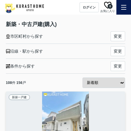
0
ログイン
お気に入り
新築・中古戸建(購入)
市区町村から探す
変更
沿線・駅から探す
変更
条件から探す
変更
108
件
156
戸
新築一戸建