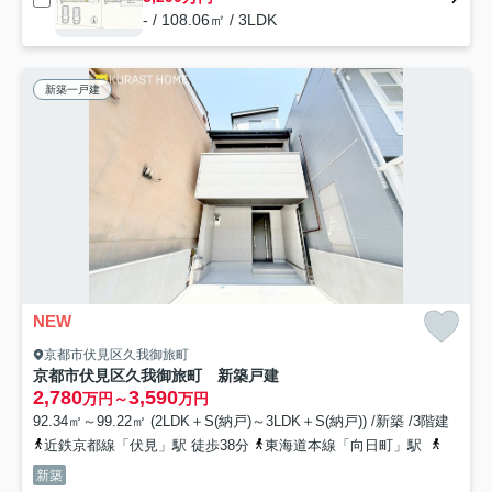
- / 108.06㎡ / 3LDK
新築一戸建
NEW
京都市伏見区久我御旅町
京都市伏見区久我御旅町 新築戸建
2,780
3,590
万円～
万円
92.34㎡～99.22㎡ (2LDK＋S(納戸)～3LDK＋S(納戸)) /新築 /3階建
近鉄京都線「伏見」駅 徒歩38分
東海道本線「向日町」駅
近鉄京
新築