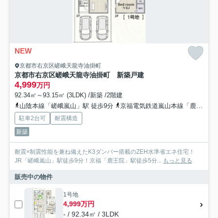
NEW
京都市右京区嵯峨天龍寺油掛町
京都市右京区嵯峨天龍寺油掛町 新築戸建
4,999
万円
92.34㎡～93.15㎡ (3LDK) /新築 /2階建
山陰本線「嵯峨嵐山」駅 徒歩9分
京福電気鉄道嵐山本線「鹿王院」駅 徒歩5分
駐車2台可
耐震構造
新築
耐震×制震性能を兼ね備えたK3ダンパー搭載のZEH水準省エネ住宅！
JR「嵯峨嵐山」駅徒歩9分！京福「鹿王院」駅徒歩5分...
もっと見る
販売中の物件
1号地
4,999万円
- / 92.34㎡ / 3LDK