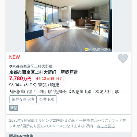
NEW
京都市西京区上桂大野町
京都市西京区上桂大野町 新築戸建
7,780
万円
4月12日 値下げ
98.04㎡ (3LDK) /新築 /1階建
阪急嵐山線「上桂」駅 徒歩5分
阪急嵐山線「松尾大社」駅 徒歩18分
閑静な住宅地
公共下水
新築
2025年8月完成！リビング23帖超えの広々平屋モデルハウス♪ ウッドデ
ッキが2箇所あり癒しのスペースになります◎ 収納...
もっと見る
販売中の物件