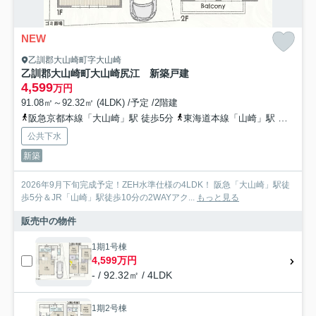
NEW
乙訓郡大山崎町字大山崎
乙訓郡大山崎町大山崎尻江 新築戸建
4,599
万円
91.08㎡～92.32㎡ (4LDK) /予定 /2階建
阪急京都本線「大山崎」駅 徒歩5分
東海道本線「山崎」駅 徒歩10分
公共下水
新築
2026年9月下旬完成予定！ZEH水準仕様の4LDK！ 阪急「大山崎」駅徒
歩5分＆JR「山崎」駅徒歩10分の2WAYアク...
もっと見る
販売中の物件
1期1号棟
4,599万円
- / 92.32㎡ / 4LDK
1期2号棟