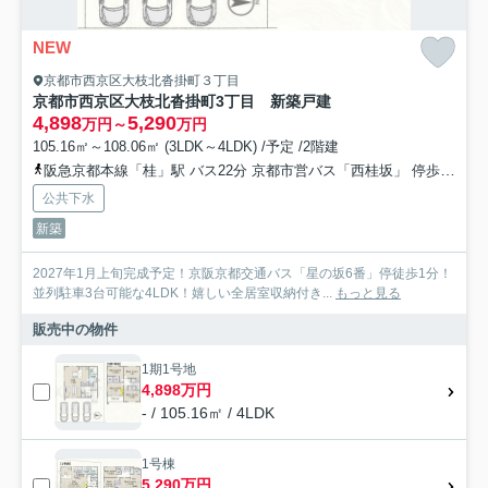
NEW
京都市西京区大枝北沓掛町３丁目
京都市西京区大枝北沓掛町3丁目 新築戸建
4,898
5,290
万円～
万円
105.16㎡～108.06㎡ (3LDK～4LDK) /予定 /2階建
阪急京都本線「桂」駅 バス22分 京都市営バス「西桂坂」 停歩4分
公共下水
新築
2027年1月上旬完成予定！京阪京都交通バス「星の坂6番」停徒歩1分！
並列駐車3台可能な4LDK！嬉しい全居室収納付き...
もっと見る
販売中の物件
1期1号地
4,898万円
- / 105.16㎡ / 4LDK
1号棟
5,290万円