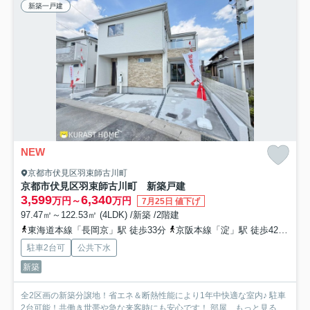
新築一戸建
NEW
京都市伏見区羽束師古川町
京都市伏見区羽束師古川町 新築戸建
3,599
6,340
万円～
万円
7月25日 値下げ
97.47㎡～122.53㎡ (4LDK) /新築 /2階建
東海道本線「長岡京」駅 徒歩33分
京阪本線「淀」駅 徒歩42分
阪
駐車2台可
公共下水
新築
全2区画の新築分譲地！省エネ＆断熱性能により1年中快適な室内♪ 駐車
2台可能！共働き世帯や急な来客時にも安心です！ 部屋...
もっと見る