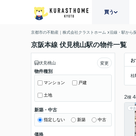
買う
京都市の不動産｜株式会社クラストホーム
沿線・駅から
京阪本線 伏見桃山駅の物件一覧
お
伏見桃山
変更
物件種別
桂
マンション
戸建
土地
2
4
棟
中古
新築・中古
指定しない
新築
中古
価格