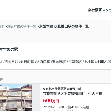
会社概要
スタ
京阪本線 伏見桃山駅の物件一覧
探す
京阪本線の物件一覧
すすめの駅
駅
/
西向日駅
/
向日町駅
/
洛西口駅
/
東向日駅
/
長岡京駅
/
上桂駅
/
桂川駅
/
件
一戸建
京都市伏見区
羽束師鴨川町
京都市伏見区羽束師鴨川町 中古戸建
500
万円
72.23㎡ (5DK) /築41年 /2階建