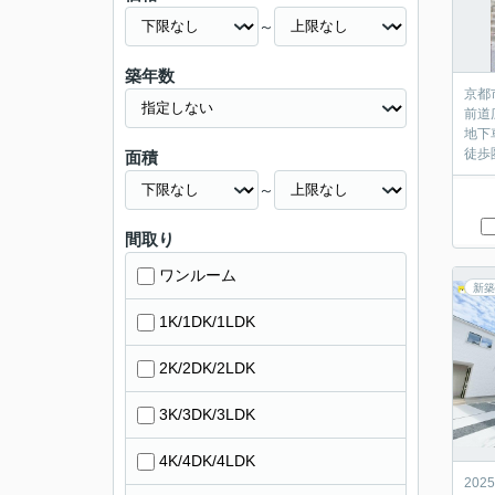
～
築年数
京都
前道
地下
徒歩
面積
～
間取り
ワンルーム
新築
1K/1DK/1LDK
2K/2DK/2LDK
3K/3DK/3LDK
4K/4DK/4LDK
20