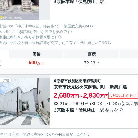
京阪本線
「
伏見桃山
」駅
市営バス「神川小学校前」停徒歩7分！部屋数充実の5DK！
広々6mにつき駐車が苦手な方でも安心です♪
車庫は奥行きがあり荷物置き場にも◎
圏内に小学校や買い物施設等が充実した子育て世代に嬉しい住環境♪
価格
面積
500
72.23㎡
万円
一戸建
京都市伏見区
羽束師鴨川町
京都市伏見区羽束師鴨川町 新築戸建
2,680
2,930
5月18日 値下げ
万円～
万円
83.21㎡～98.94㎡ (3LDK～4LDK) /新築 /
京阪本線
「
伏見桃山
」駅 徒歩44分
25年11月完成！間取り充実3LDKのZEH水準省エネ住宅♪