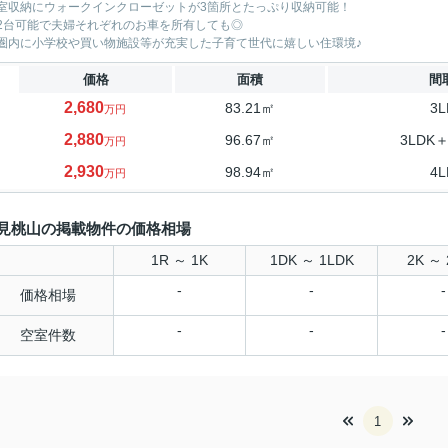
室収納にウォークインクローゼットが3箇所とたっぷり収納可能！
2台可能で夫婦それぞれのお車を所有しても◎
圏内に小学校や買い物施設等が充実した子育て世代に嬉しい住環境♪
価格
面積
間
2,680
83.21㎡
3L
万円
2,880
96.67㎡
3LDK＋
万円
2,930
98.94㎡
4L
万円
見桃山の掲載物件の価格相場
1R ～ 1K
1DK ～ 1LDK
2K ～ 
-
-
-
価格相場
-
-
-
空室件数
1