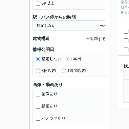
全居
5K以上
駐車
徒歩
駅・バス停からの時間
建物構造
追加する
情報公開日
指定しない
本日
伏
3日以内
1週間以内
画像・動画あり
画像あり
動画あり
パノラマあり