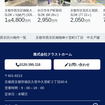
京都市西京区御陵大枝山町２丁目
向日市寺戸町新田
京都市伏見区久我西出町
5LDK＋S(納戸) (326.54㎡)
3LDK (80.28㎡)
3LDK (77.22㎡)
3
1
4,800
2,950
2,050
億
万円
万円
万円
西京区の物件一覧
京都市西京区御陵峰ケ堂町2丁目 中古戸建
株式会社クラストホーム
0120-395-118
お問い合わせ
〒601-8213
京都府京都市南区久世中久世町２丁目60-6
営業時間：
9：00～18：00
定休日：
水曜日