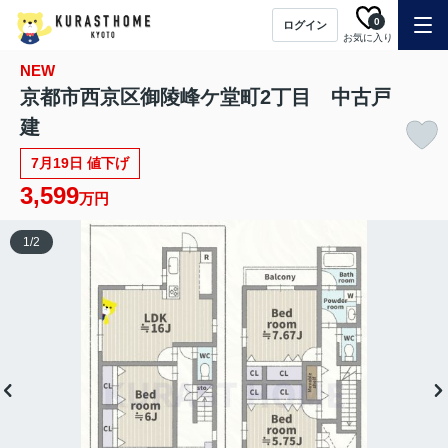
0
ログイン
お気に入り
NEW
京都市西京区御陵峰ケ堂町2丁目 中古戸
建
7月19日 値下げ
3,599
万円
1
/
2