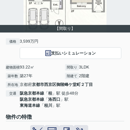
【間取り】
3,599万円
価格
支払いシミュレーション
93.22㎡
3LDK
建物面積
間取り
築27年
2階建
築年数
階建て
京都府
京都市西京区
御陵峰ケ堂町２丁目
所在地
阪急京都本線
「
桂
」駅 徒歩48分
交通
阪急京都本線
「
洛西口
」駅
東海道本線
「
桂川
」駅
物件の特徴