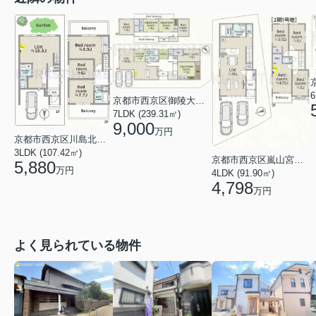
6
京都市西京区御陵大枝山町１丁目
7LDK (239.31㎡)
9,000
万円
京都市西京区川島北裏町
3LDK (107.42㎡)
京都市西京区嵐山宮ノ北町
5,880
万円
4LDK (91.90㎡)
4,798
万円
よく見られている物件