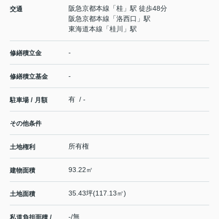
阪急京都本線
「
桂
」駅 徒歩48分
交通
阪急京都本線
「
洛西口
」駅
東海道本線
「
桂川
」駅
-
修繕積立金
-
修繕積立基金
有 / -
駐車場 / 月額
その他条件
所有権
土地権利
93.22㎡
建物面積
35.43坪(117.13㎡)
土地面積
-/無
私道負担面積 /