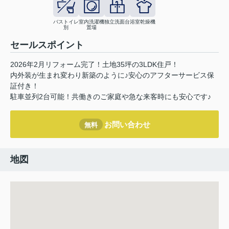
バストイレ
室内洗濯機
独立洗面台
浴室乾燥機
別
置場
セールスポイント
2026年2月リフォーム完了！土地35坪の3LDK住戸！
内外装が生まれ変わり新築のように♪安心のアフターサービス保
証付き！
駐車並列2台可能！共働きのご家庭や急な来客時にも安心です♪
お問い合わせ
無料
地図