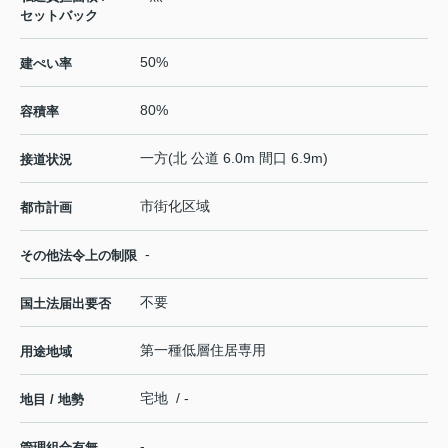
セットバック
50%
建ぺい率
80%
容積率
一方(北 公道 6.0m 間口 6.9m)
接道状況
市街化区域
都市計画
-
その他法令上の制限
不要
国土法届出要否
第一種低層住居専用
用途地域
宅地 / -
地目 / 地勢
-
管理組合有無