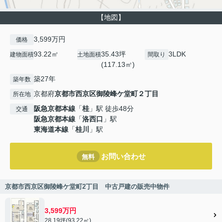
【地図】
3,599万円
価格
93.22㎡
35.43坪
3LDK
建物面積
土地面積
間取り
(117.13㎡)
築27年
築年数
京都府
京都市西京区
御陵峰ケ堂町２丁目
所在地
阪急京都本線
「
桂
」駅 徒歩48分
交通
阪急京都本線
「
洛西口
」駅
東海道本線
「
桂川
」駅
お問い合わせ
無料
京都市西京区御陵峰ケ堂町2丁目 中古戸建の販売中物件
3,599万円
28.19坪(93.22㎡)