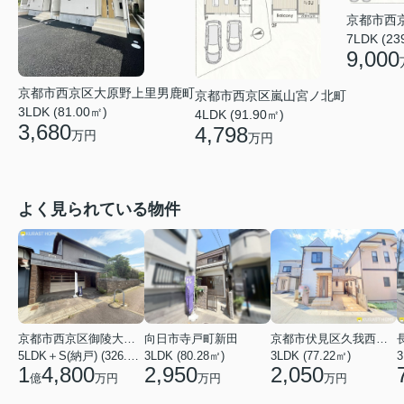
京都市西
7LDK (23
9,000
京都市西京区大原野上里男鹿町
京都市西京区嵐山宮ノ北町
3LDK (81.00㎡)
4LDK (91.90㎡)
3,680
4,798
万円
万円
よく見られている物件
京都市西京区御陵大枝山町２丁目
向日市寺戸町新田
京都市伏見区久我西出町
5LDK＋S(納戸) (326.54㎡)
3LDK (80.28㎡)
3LDK (77.22㎡)
3
1
4,800
2,950
2,050
億
万円
万円
万円