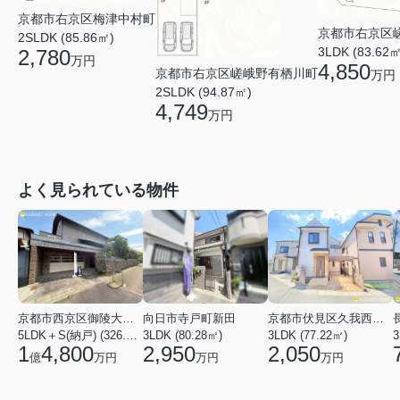
京都市右京区梅津中村町
京都市右京区
2SLDK (85.86㎡)
3LDK (83.62㎡
2,780
万円
4,850
京都市右京区嵯峨野有栖川町
万円
2SLDK (94.87㎡)
4,749
万円
よく見られている物件
京都市西京区御陵大枝山町２丁目
向日市寺戸町新田
京都市伏見区久我西出町
5LDK＋S(納戸) (326.54㎡)
3LDK (80.28㎡)
3LDK (77.22㎡)
3
1
4,800
2,950
2,050
億
万円
万円
万円