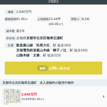
【地図】
2,840万円
価格
81.46㎡
13.44坪
3LDK
建物面積
土地面積
間取り
(44.45㎡)
築1年
築年数
京都府
京都市右京区
梅津北浦町
所在地
阪急嵐山線
「
松尾大社
」駅 徒歩18分
交通
京福電気鉄道嵐山本線
「
帷子ノ辻
」駅 徒歩18分
山陰本線
「
太秦
」駅 徒歩22分
お問い合わせ
無料
京都市右京区梅津北浦町 未入居物件の販売中物件
2,840万円
24.64坪(81.46㎡)