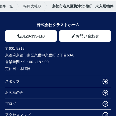
物件一覧
松尾大社駅
京都市右京区梅津北浦町 未入居物件
株式会社クラストホーム
0120-395-118
お問い合わせ
〒601-8213
京都府京都市南区久世中久世町２丁目60-6
営業時間：
9：00～18：00
定休日：
水曜日
スタッフ
お客様の声
ブログ
アクセスマップ