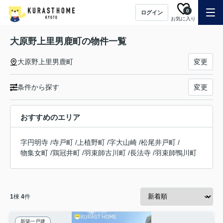
0
ログイン
お気に入り
大原野上里男鹿町の物件一覧
大原野上里男鹿町
変更
条件から探す
変更
おすすめのエリア
字円明寺
/
寺戸町
/
上植野町
/
字大山崎
/
松尾井戸町
/
物集女町
/
鶏冠井町
/
羽束師古川町
/
長法寺
/
羽束師鴨川町
1
棟
4
件
新築一戸建