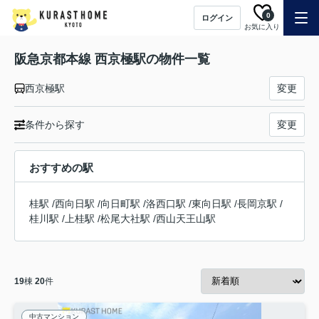
0
ログイン
お気に入り
阪急京都本線 西京極駅の物件一覧
西京極駅
変更
条件から探す
変更
おすすめの駅
桂駅
/
西向日駅
/
向日町駅
/
洛西口駅
/
東向日駅
/
長岡京駅
/
桂川駅
/
上桂駅
/
松尾大社駅
/
西山天王山駅
19
棟
20
件
中古マンション