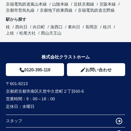
京福電気鉄道嵐山本線
山陰本線
近鉄京都線
京阪本線
京都市営烏丸線
京都地下鉄東西線
京福電気鉄道北野線
駅から探す
桂
西向日
向日町
洛西口
東向日
長岡京
桂川
上桂
松尾大社
西山天王山
株式会社クラストホーム
0120-395-118
お問い合わせ
〒601-8213
京都府京都市南区久世中久世町２丁目60-6
営業時間：
9：00～18：00
定休日：
水曜日
スタッフ