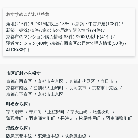
おすすめこだわり特集
角地(216件)
LDK15帖以上(188件)
新築・中古戸建(108件)
新築・築浅(76件)
京都市の戸建て購入情報(74件)
京都市のマンション購入情報(63件)
2000万以下(41件)
駅近マンション(40件)
京都市西京区の戸建て購入情報(39件)
4LDK(38件)
市区町村から探す
京都市西京区
京都市右京区
京都市伏見区
向日市
京都市南区
乙訓郡大山崎町
長岡京市
京都市中京区
京都市下京区
京都市上京区
町名から探す
字円明寺
寺戸町
上植野町
字大山崎
物集女町
鶏冠井町
羽束師古川町
長法寺
松尾井戸町
羽束師鴨川町
沿線から探す
阪急京都本線
東海道本線
阪急嵐山線