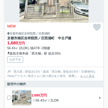
NEW
京都市南区吉祥院西ノ庄西浦町
京都市南区吉祥院西ノ庄西浦町 中古戸建
1,680
万円
56.43㎡ (2LDK) /築47年 /2階建
阪急京都本線「西京極」駅 徒歩18分
公共下水
JR「西大路」駅徒歩13分！阪急「西京極」駅徒歩18分！交通便利な
2wayアクセス♪ 南北ともに抜け感があり採光・風通し...
もっと見る
販売中の物件
1,680万円
- / 56.43㎡ / 2LDK