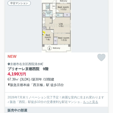
中古マンション
NEW
京都市右京区西院清水町
プリオーレ京都西院 9階
4,199
万円
67.39㎡ (3LDK) /築30年 /10階建
阪急京都本線「西京極」駅 徒歩15分
2026年7月末リノベーション完了予定！綺麗な室内に生まれ変わります
♪ 阪急「西院」駅徒歩10分の交通便利な駅近マンショ...
もっと見る
販売中の部屋