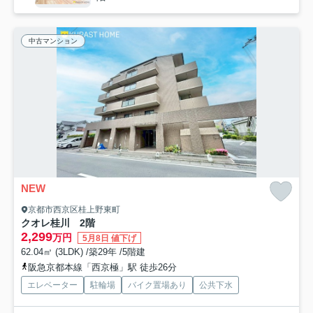
中古マンション
NEW
京都市西京区桂上野東町
クオレ桂川 2階
2,299
万円
5月8日 値下げ
62.04㎡ (3LDK) /築29年 /5階建
阪急京都本線「西京極」駅 徒歩26分
エレベーター
駐輪場
バイク置場あり
公共下水