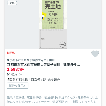
売地
NEW
京都市右京区西京極徳大寺団子田町
京都市右京区西京極徳大寺団子田町 建築条件なし土地
1,598
万円
54.61㎡ (-)
阪急京都本線「西京極」駅 徒歩10分
閑静な住宅地
阪急「西京極」駅徒歩10分！交通便利な駅近アクセス♪ 建築条件なし土
地につきお好みのハウスメーカーで建築可能です！ 間取...
もっと見る