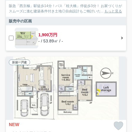
阪急「西京極」駅徒歩14分！バス「桂大橋」停徒歩3分！ お家づくりが
スムーズに進む建築条件付き土地◎自由設計もご検討いた...
もっと見る
販売中の区画
1,900万円
- / 53.89㎡ / -
新築一戸建
NEW