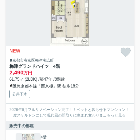
NEW
京都市右京区梅津南広町
梅津グランドハイツ 4階
2,490
万円
61.75㎡ (2LDK) /築47年 /8階建
阪急京都本線「西京極」駅 徒歩18分
公共下水
2026年6月フルリノベーション完了！！ペットと暮らせるマンション！
一度スケルトンにして現代風の間取りに生まれ変わりま...
もっと見る
販売中の部屋
4階