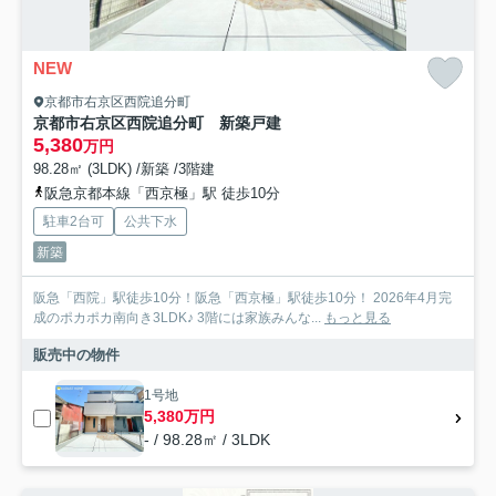
NEW
京都市右京区西院追分町
京都市右京区西院追分町 新築戸建
5,380
万円
98.28㎡ (3LDK) /新築 /3階建
阪急京都本線「西京極」駅 徒歩10分
駐車2台可
公共下水
新築
阪急「西院」駅徒歩10分！阪急「西京極」駅徒歩10分！ 2026年4月完
成のポカポカ南向き3LDK♪ 3階には家族みんな...
もっと見る
販売中の物件
1号地
5,380万円
- / 98.28㎡ / 3LDK