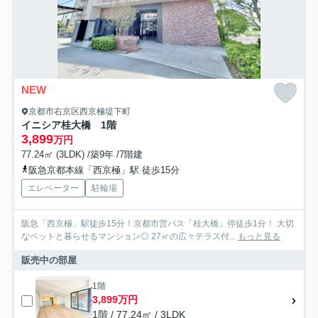
NEW
京都市右京区西京極堤下町
イニシア桂大橋 1階
3,899
万円
77.24㎡ (3LDK) /築9年 /7階建
阪急京都本線「西京極」駅 徒歩15分
エレベーター
駐輪場
阪急「西京極」駅徒歩15分！京都市営バス「桂大橋」停徒歩1分！ 大切
なペットと暮らせるマンション◎ 27㎡の広々テラス付...
もっと見る
販売中の部屋
1階
3,899万円
1階 / 77.24㎡ / 3LDK