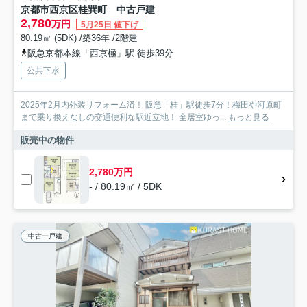
京都市西京区桂巽町 中古戸建
2,780
万円
5月25日 値下げ
80.19㎡ (5DK) /築36年 /2階建
阪急京都本線「西京極」駅 徒歩39分
公共下水
2025年2月内外装リフォーム済！ 阪急「桂」駅徒歩7分！梅田や河原町
まで乗り換えなしの交通便利な駅近立地！ 全居室ゆっ...
もっと見る
販売中の物件
2,780万円
- / 80.19㎡ / 5DK
中古一戸建