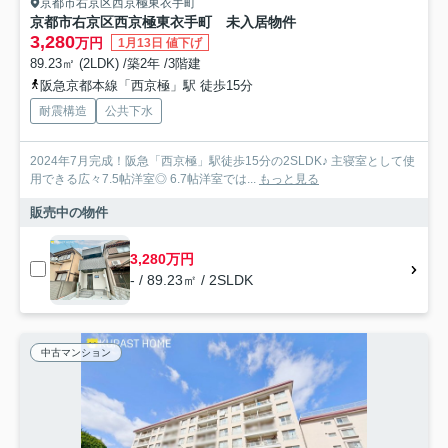
京都市右京区西京極東衣手町
京都市右京区西京極東衣手町 未入居物件
3,280
万円
1月13日 値下げ
89.23㎡ (2LDK) /築2年 /3階建
阪急京都本線「西京極」駅 徒歩15分
耐震構造
公共下水
2024年7月完成！阪急「西京極」駅徒歩15分の2SLDK♪ 主寝室として使
用できる広々7.5帖洋室◎ 6.7帖洋室では...
もっと見る
販売中の物件
3,280万円
- / 89.23㎡ / 2SLDK
中古マンション