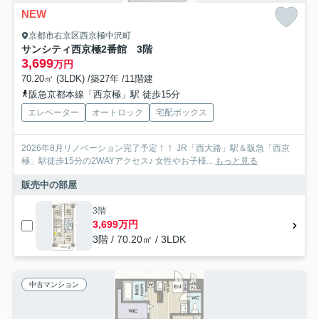
NEW
京都市右京区西京極中沢町
サンシティ西京極2番館 3階
3,699
万円
70.20㎡ (3LDK) /築27年 /11階建
阪急京都本線「西京極」駅 徒歩15分
エレベーター
オートロック
宅配ボックス
2026年8月リノベーション完了予定！！ JR「西大路」駅＆阪急「西京
極」駅徒歩15分の2WAYアクセス♪ 女性やお子様...
もっと見る
販売中の部屋
3階
3,699万円
3階 / 70.20㎡ / 3LDK
中古マンション