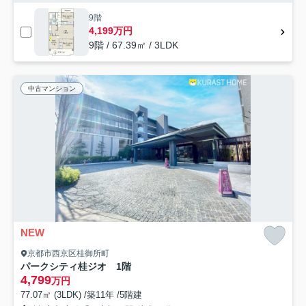
9階
4,199万円
9階 / 67.39㎡ / 3LDK
中古マンション
NEW
京都市西京区桂御所町
パークシティ桂ジオ 1階
4,799
万円
77.07㎡ (3LDK) /築11年 /5階建