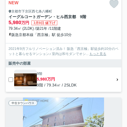
NEW
京都市下京区西七条八幡町
イーグルコートガーデン・ヒル西京都 9階
5,980
万円
3月9日 値下げ
79.34㎡ (2LDK) /築21年 /11階建
阪急京都本線「西京極」駅 徒歩10分
2021年9月フルリノベーション済み！ 阪急「西京極」駅徒歩約10分のペ
ットと暮らせるマンション♪ 室内は和モダンでオシ...
もっと見る
販売中の部屋
9階
5,980万円
9階 / 79.34㎡ / 2SLDK
中古タウンハウス