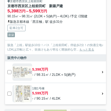
京都市西京区上桂前田町
京都市西京区上桂前田町 新築戸建
5,398
5,599
万円～
万円
90.15㎡～98.31㎡ (2LDK＋S(納戸)～4LDK) /予定 /2階建
阪急京都本線「西京極」駅 徒歩31分
駐車2台可
新築
阪急「上桂」駅徒歩10分！バス「上桂前田町」停徒歩2分！の快適立地♪
LDKは20帖と広々、吹抜けもあり明るく開放的な空...
もっと見る
販売中の物件
5,398万円
- / 98.31㎡ / 2LDK＋S(納戸)
1期1号棟
5,599万円
- / 90.15㎡ / 4LDK