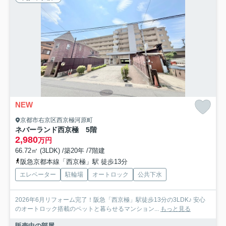
NEW
京都市右京区西京極河原町
ネバーランド西京極 5階
2,980
万円
66.72㎡ (3LDK) /築20年 /7階建
阪急京都本線「西京極」駅 徒歩13分
エレベーター
駐輪場
オートロック
公共下水
2026年6月リフォーム完了！阪急「西京極」駅徒歩13分の3LDK♪ 安心
のオートロック搭載のペットと暮らせるマンション...
もっと見る
販売中の部屋