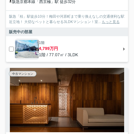
阪急京都本線「西京極」駅 徒歩32分
阪急「桂」駅徒歩10分！梅田や河原町まで乗り換えなしの交通便利な駅
近立地！ 大切なペットと暮らせる3LDKマンション！室...
もっと見る
販売中の部屋
1階
4,799万円
1階 / 77.07㎡ / 3LDK
中古マンション