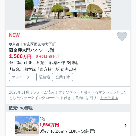
NEW
京都市右京区西京極大門町
西京極大門ハイツ 3階
1,580
万円
8月3日 値下げ
46.20㎡ (1DK＋S(納戸)) /築50年 /8階建
阪急京都本線「西京極」駅 徒歩10分
エレベーター
駐輪場
公共下水
2025年11月リフォーム済み！大切なペットと暮らせるマンション♪ 広々
としたウォークインクローゼット付きで収納には困り...
もっと見る
販売中の部屋
3階
1,580万円
3階 / 46.20㎡ / 1DK＋S(納戸)