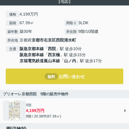
【地図】
4,199万円
価格
67.39㎡
3LDK
面積
間取り
築30年
9階/10階建
築年数
所在階
京都府
京都市右京区
西院清水町
所在地
阪急京都本線
「
西院
」駅 徒歩10分
交通
阪急京都本線
「
西京極
」駅 徒歩15分
京福電気鉄道嵐山本線
「
山ノ内
」駅 徒歩17分
お問い合わせ
無料
プリオーレ京都西院 9階の販売中物件
9階
4,199万円
9階 / 20.38坪(67.39㎡)