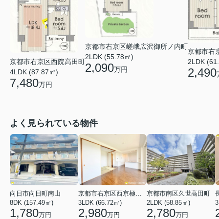
京都市右京区嵯峨広沢御所ノ内町
京都市右
2LDK (55.78㎡)
京都市右京区西院高田町
2LDK (61
2,090
万円
2,490
4LDK (87.87㎡)
7,480
万円
よく見られている物件
向日市向日町南山
京都市右京区西京極河原町
京都市南区久世高田町
8DK (157.49㎡)
3LDK (66.72㎡)
2LDK (58.85㎡)
3
1,780
2,980
2,780
万円
万円
万円