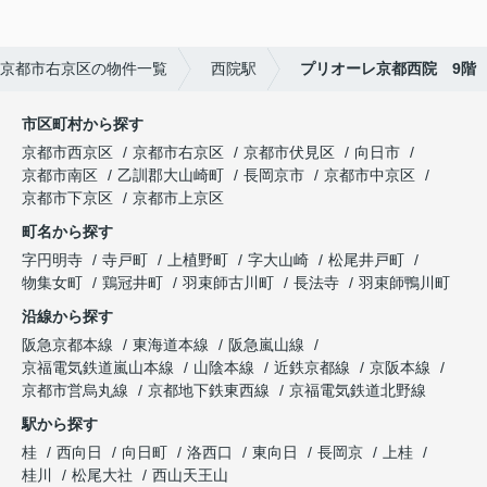
京都市右京区の物件一覧
西院駅
プリオーレ京都西院 9階
市区町村から探す
京都市西京区
京都市右京区
京都市伏見区
向日市
京都市南区
乙訓郡大山崎町
長岡京市
京都市中京区
京都市下京区
京都市上京区
町名から探す
字円明寺
寺戸町
上植野町
字大山崎
松尾井戸町
物集女町
鶏冠井町
羽束師古川町
長法寺
羽束師鴨川町
沿線から探す
阪急京都本線
東海道本線
阪急嵐山線
京福電気鉄道嵐山本線
山陰本線
近鉄京都線
京阪本線
京都市営烏丸線
京都地下鉄東西線
京福電気鉄道北野線
駅から探す
桂
西向日
向日町
洛西口
東向日
長岡京
上桂
桂川
松尾大社
西山天王山