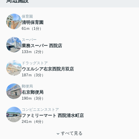
周辺施設
保育園
清明保育園
61ｍ（1分）
スーパー
業務スーパー 西院店
133ｍ（2分）
ドラッグストア
ウエルシア右京西院月双店
187ｍ（3分）
郵便局
右京郵便局
190ｍ（3分）
コンビニエンスストア
ファミリーマート 西院清水町店
241ｍ（4分）
すべて見る