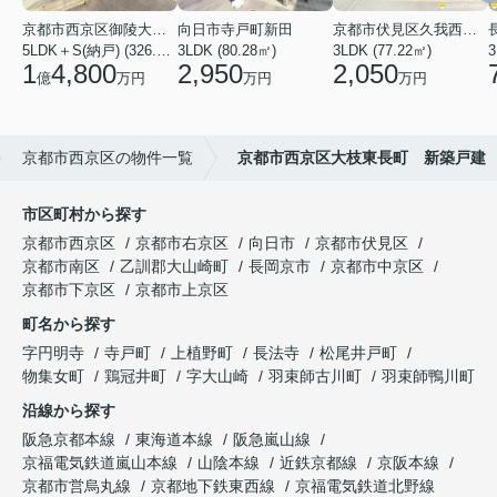
京都市西京区御陵大枝山町２丁目
向日市寺戸町新田
京都市伏見区久我西出町
5LDK＋S(納戸) (326.54㎡)
3LDK (80.28㎡)
3LDK (77.22㎡)
3
1
4,800
2,950
2,050
億
万円
万円
万円
京都市西京区の物件一覧
京都市西京区大枝東長町 新築戸建
市区町村から探す
京都市西京区
京都市右京区
向日市
京都市伏見区
京都市南区
乙訓郡大山崎町
長岡京市
京都市中京区
京都市下京区
京都市上京区
町名から探す
字円明寺
寺戸町
上植野町
長法寺
松尾井戸町
物集女町
鶏冠井町
字大山崎
羽束師古川町
羽束師鴨川町
沿線から探す
阪急京都本線
東海道本線
阪急嵐山線
京福電気鉄道嵐山本線
山陰本線
近鉄京都線
京阪本線
京都市営烏丸線
京都地下鉄東西線
京福電気鉄道北野線