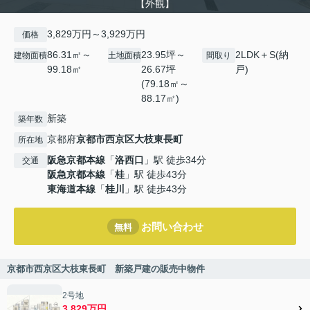
【外観】
3,829万円～3,929万円
価格
86.31㎡～
23.95坪～
2LDK＋S(納
建物面積
土地面積
間取り
99.18㎡
26.67坪
戸)
(79.18㎡～
88.17㎡)
新築
築年数
京都府
京都市西京区
大枝東長町
所在地
阪急京都本線
「
洛西口
」駅 徒歩34分
交通
阪急京都本線
「
桂
」駅 徒歩43分
東海道本線
「
桂川
」駅 徒歩43分
お問い合わせ
無料
京都市西京区大枝東長町 新築戸建の販売中物件
2号地
3,829万円