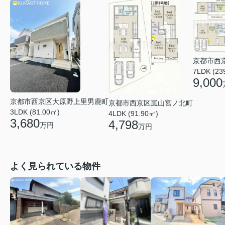
京都市西
7LDK (23
9,000
京都市西京区大原野上里男鹿町
京都市西京区嵐山宮ノ北町
3LDK (81.00㎡)
4LDK (91.90㎡)
3,680
4,798
万円
万円
よく見られている物件