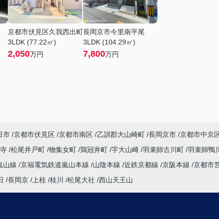
京都市伏見区久我西出町
長岡京市今里南平尾
3LDK (77.22㎡)
3LDK (104.29㎡)
2,050
7,800
万円
万円
日市
京都市伏見区
京都市南区
乙訓郡大山崎町
長岡京市
京都市中京
法寺
松尾井戸町
物集女町
鶏冠井町
字大山崎
羽束師古川町
羽束師鴨
嵐山線
京福電気鉄道嵐山本線
山陰本線
近鉄京都線
京阪本線
京都市
日
長岡京
上桂
桂川
松尾大社
西山天王山