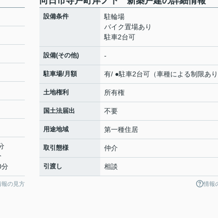
向日市寺戸町岸ノ下 新築戸建の詳細情報
設備条件
駐輪場
バイク置場あり
駐車2台可
設備(その他)
-
駐車場/月額
有/ ●駐車2台可（車種による制限あ
土地権利
所有権
国土法届出
不要
用途地域
第一種住居
分
取引態様
仲介
分
0分
引渡し
相談
情報の見方
情報