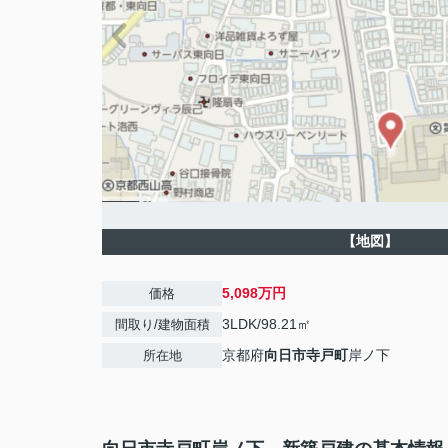
【地図】
5,098万円
価格
3LDK/98.21㎡
間取り/建物面積
京都府
向日市
寺戸町
岸ノ下
所在地