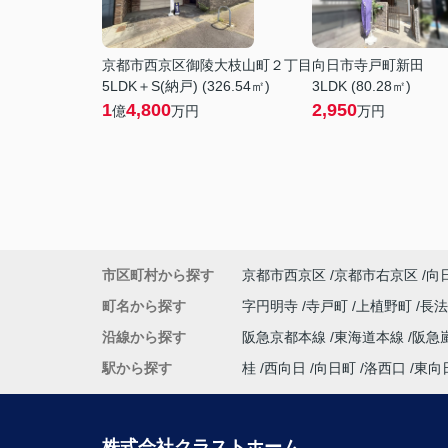
京都市西京区御陵大枝山町２丁目
向日市寺戸町新田
5LDK＋S(納戸) (326.54㎡)
3LDK (80.28㎡)
1
4,800
2,950
億
万円
万円
市区町村から探す
京都市西京区
京都市右京区
向
町名から探す
字円明寺
寺戸町
上植野町
長
沿線から探す
阪急京都本線
東海道本線
阪急
駅から探す
桂
西向日
向日町
洛西口
東向
株式会社クラストホーム