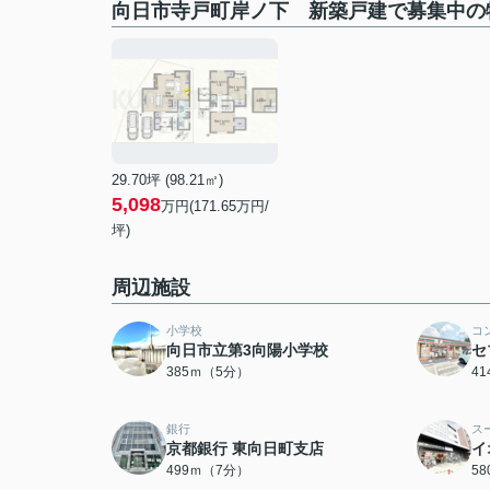
向日市寺戸町岸ノ下 新築戸建で募集中の
29.70坪 (98.21㎡)
5,098
万円(171.65万円/
坪)
周辺施設
小学校
コ
向日市立第3向陽小学校
セ
385ｍ（5分）
4
銀行
ス
京都銀行 東向日町支店
イ
499ｍ（7分）
5