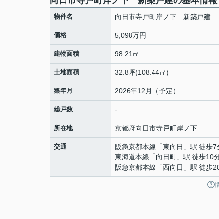
向日市寺戸町岸ノ下 新築戸建の基本情報
物件名
向日市寺戸町岸ノ下 新築戸建
価格
5,098万円
建物面積
98.21㎡
土地面積
32.8坪(108.44㎡)
築年月
2026年12月（予定）
総戸数
-
所在地
京都府
向日市
寺戸町
岸ノ下
交通
阪急京都本線
「
東向日
」駅 徒歩7
東海道本線
「
向日町
」駅 徒歩10
阪急京都本線
「
西向日
」駅 徒歩2