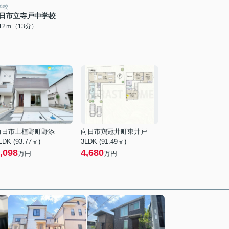
学校
日市立寺戸中学校
012ｍ（13分）
向日市上植野町野添
向日市鶏冠井町東井戸
LDK (93.77㎡)
3LDK (91.49㎡)
,098
4,680
万円
万円