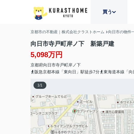
買う
京都市の不動産｜株式会社クラストホーム
向日市の物件
向日市寺戸町岸ノ下 新築戸建
5,098万円
京都府
向日市
寺戸町
岸ノ下
阪急京都本線「東向日」駅徒歩7分
東海道本線「向
1
/
1