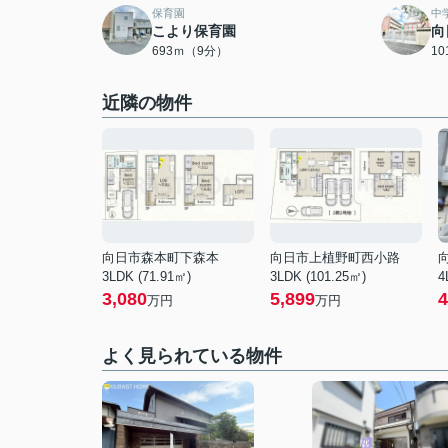
保育園
中
こより保育園
向
693ｍ（9分）
1
近隣の物件
向日市森本町下森本
向日市上植野町西小路
3LDK (71.91㎡)
3LDK (101.25㎡)
4
3,080
5,899
4
万円
万円
よく見られている物件