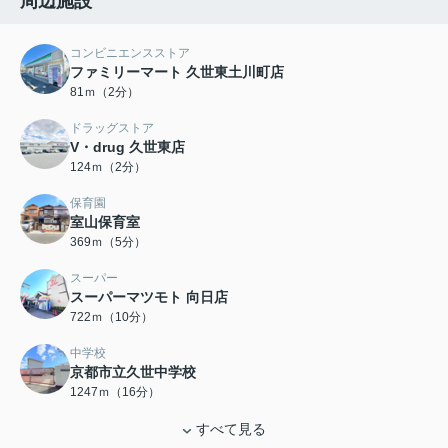
周辺施設
コンビニエンスストア
ファミリーマート 久世東土川町店
81ｍ（2分）
ドラッグストア
V・drug 久世東店
124ｍ（2分）
保育園
室山保育室
369ｍ（5分）
スーパー
スーパーマツモト 向日店
722ｍ（10分）
中学校
京都市立久世中学校
1247ｍ（16分）
すべて見る