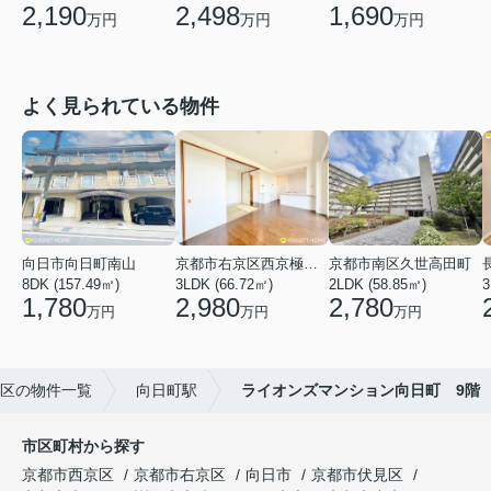
2,190
2,498
1,690
万円
万円
万円
よく見られている物件
向日市向日町南山
京都市右京区西京極河原町
京都市南区久世高田町
8DK (157.49㎡)
3LDK (66.72㎡)
2LDK (58.85㎡)
3
1,780
2,980
2,780
万円
万円
万円
区の物件一覧
向日町駅
ライオンズマンション向日町 9階
市区町村から探す
京都市西京区
京都市右京区
向日市
京都市伏見区