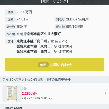
【居間・リビング】
2,290万円
価格
74.81㎡
2LDK＋S(納戸)
面積
間取り
築34年
9階/10階建
築年数
所在階
京都府
京都市南区
久世大薮町
所在地
東海道本線
「
向日町
」駅 徒歩25分
交通
阪急京都本線
「
東向日
」駅 徒歩28分
阪急京都本線
「
西向日
」駅 徒歩30分
お問い合わせ
無料
ライオンズマンション向日町 9階の販売中物件
9階
2,290万円
9階 / 22.62坪(74.81㎡)