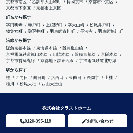
京都市南区
乙訓郡大山崎町
長岡京市
京都市中京区
京都市下京区
京都市上京区
町名から探す
字円明寺
寺戸町
上植野町
字大山崎
松尾井戸町
物集女町
鶏冠井町
羽束師古川町
長法寺
羽束師鴨川町
沿線から探す
阪急京都本線
東海道本線
阪急嵐山線
京福電気鉄道嵐山本線
山陰本線
近鉄京都線
京阪本線
京都市営烏丸線
京都地下鉄東西線
京福電気鉄道北野線
駅から探す
桂
西向日
向日町
洛西口
東向日
長岡京
上桂
桂川
松尾大社
西山天王山
株式会社クラストホーム
0120-395-118
お問い合わせ