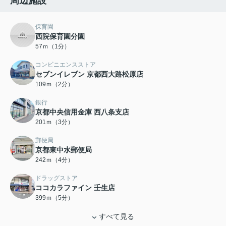
周辺施設
保育園
西院保育園分園
57ｍ（1分）
コンビニエンスストア
セブンイレブン 京都西大路松原店
109ｍ（2分）
銀行
京都中央信用金庫 西八条支店
201ｍ（3分）
郵便局
京都東中水郵便局
242ｍ（4分）
ドラッグストア
ココカラファイン 壬生店
399ｍ（5分）
すべて見る