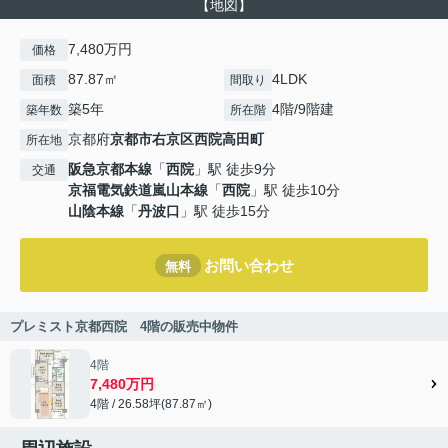
【地図】
7,480万円
価格
87.87㎡
4LDK
面積
間取り
築5年
4階/9階建
築年数
所在階
京都府
京都市右京区
西院高田町
所在地
阪急京都本線
「
西院
」駅 徒歩9分
交通
京福電気鉄道嵐山本線
「
西院
」駅 徒歩10分
山陰本線
「
丹波口
」駅 徒歩15分
お問い合わせ
無料
プレミスト京都西院 4階の販売中物件
4階
7,480万円
4階 / 26.58坪(87.87㎡)