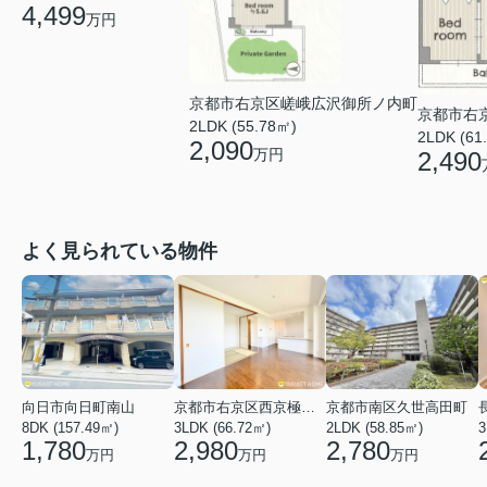
4,499
万円
京都市右京区嵯峨広沢御所ノ内町
京都市右
2LDK (55.78㎡)
2LDK (61
2,090
万円
2,490
よく見られている物件
向日市向日町南山
京都市右京区西京極河原町
京都市南区久世高田町
8DK (157.49㎡)
3LDK (66.72㎡)
2LDK (58.85㎡)
3
1,780
2,980
2,780
万円
万円
万円