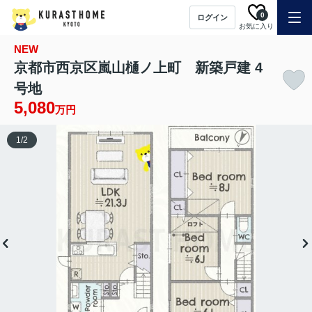
0
ログイン
お気に入り
NEW
京都市西京区嵐山樋ノ上町 新築戸建 4
号地
5,080
万円
1
/
2