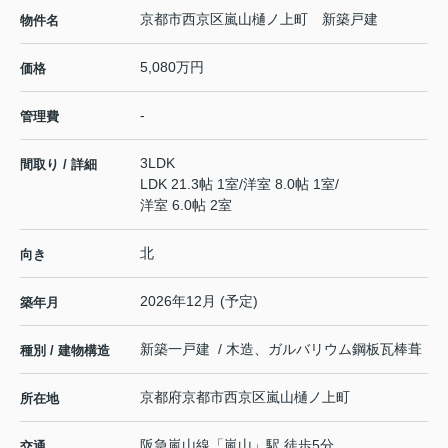
京都市西京区嵐山樋ノ上町 新築戸建
物件名
5,080万円
価格
-
管理費
3LDK
間取り / 詳細
LDK 21.3帖 1室
/
洋室 8.0帖 1室
/
洋室 6.0帖 2室
北
向き
2026年12月 (予定)
築年月
新築一戸建 / 木造、ガルバリウム鋼板瓦棒葺
種別 / 建物構造
京都府
京都市西京区
嵐山樋ノ上町
所在地
阪急嵐山線
「
嵐山
」駅 徒歩5分
交通