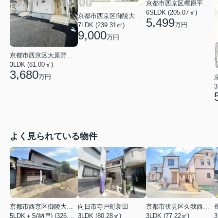
京都市西京区樫原平田町
6SLDK (205.07㎡)
京都市西京区御陵大枝山町１丁目
5,499
万円
7LDK (239.31㎡)
9,000
万円
京都市西京区大原野上里男鹿町
3LDK (81.00㎡)
3,680
万円
3
よく見られている物件
京都市西京区御陵大枝山町２丁目
向日市寺戸町新田
京都市伏見区久我西出町
5LDK＋S(納戸) (326.54㎡)
3LDK (80.28㎡)
3LDK (77.22㎡)
3