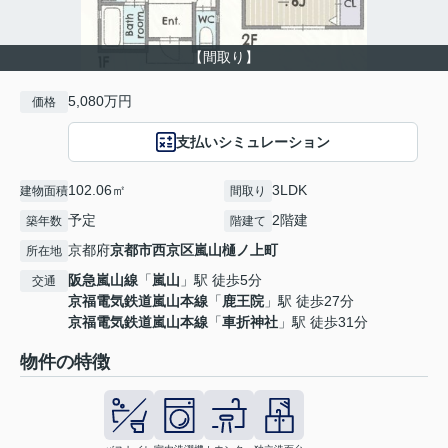
【間取り】
5,080万円
価格
支払いシミュレーション
102.06㎡
3LDK
建物面積
間取り
予定
2階建
築年数
階建て
京都府
京都市西京区
嵐山樋ノ上町
所在地
阪急嵐山線
「
嵐山
」駅 徒歩5分
交通
京福電気鉄道嵐山本線
「
鹿王院
」駅 徒歩27分
京福電気鉄道嵐山本線
「
車折神社
」駅 徒歩31分
物件の特徴