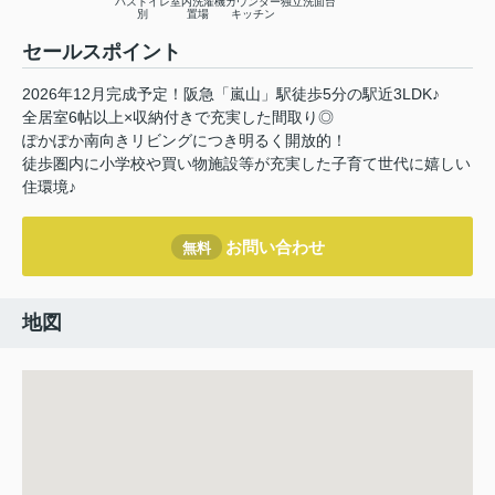
バストイレ
室内洗濯機
カウンター
独立洗面台
別
置場
キッチン
セールスポイント
2026年12月完成予定！阪急「嵐山」駅徒歩5分の駅近3LDK♪
全居室6帖以上×収納付きで充実した間取り◎
ぽかぽか南向きリビングにつき明るく開放的！
徒歩圏内に小学校や買い物施設等が充実した子育て世代に嬉しい
住環境♪
お問い合わせ
無料
地図