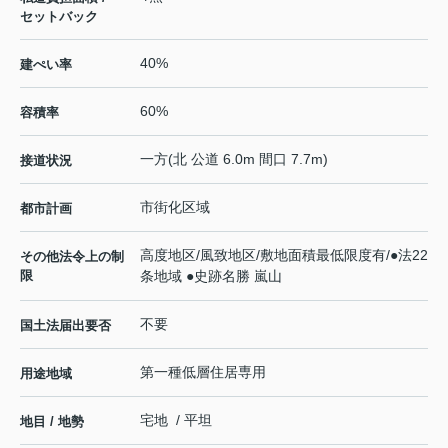
セットバック
40%
建ぺい率
60%
容積率
一方(北 公道 6.0m 間口 7.7m)
接道状況
市街化区域
都市計画
高度地区/風致地区/敷地面積最低限度有/●法22
その他法令上の制
限
条地域 ●史跡名勝 嵐山
不要
国土法届出要否
第一種低層住居専用
用途地域
宅地 / 平坦
地目 / 地勢