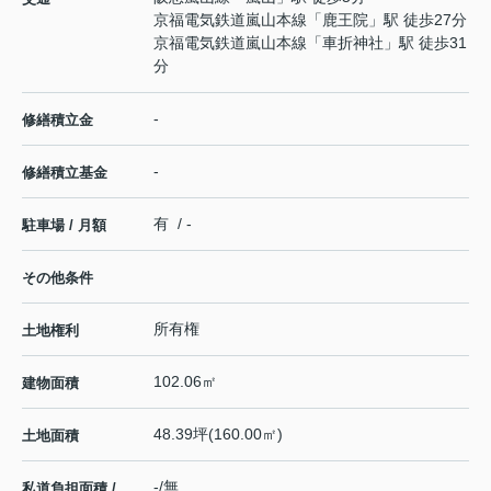
京福電気鉄道嵐山本線
「
鹿王院
」駅 徒歩27分
京福電気鉄道嵐山本線
「
車折神社
」駅 徒歩31
分
-
修繕積立金
-
修繕積立基金
有 / -
駐車場 / 月額
その他条件
所有権
土地権利
102.06㎡
建物面積
48.39坪(160.00㎡)
土地面積
-/無
私道負担面積 /