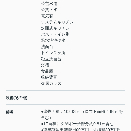
公営水道
公共下水
電気有
システムキッチン
対面式キッチン
バス・トイレ別
温水洗浄便座
洗面台
トイレ２ヶ所
独立洗面台
浴槽
食品庫
収納豊富
複層ガラス
-
設備(その他)
●建物面積：102.06㎡（ロフト面積 4.86㎡を
備考
含む）
●1F面積に玄関ポーチ部分約0.81㎡含む
●建築確認申請費用60万円・外構費80万円別