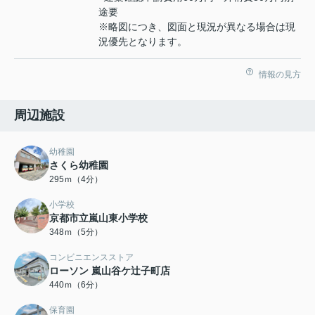
途要
※略図につき、図面と現況が異なる場合は現
況優先となります。
情報の見方
周辺施設
幼稚園
さくら幼稚園
295ｍ（4分）
小学校
京都市立嵐山東小学校
348ｍ（5分）
コンビニエンスストア
ローソン 嵐山谷ケ辻子町店
440ｍ（6分）
保育園