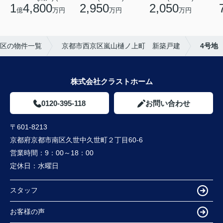
1
4,800
2,950
2,050
億
万円
万円
万円
区の物件一覧
京都市西京区嵐山樋ノ上町 新築戸建
4号地
株式会社クラストホーム
0120-395-118
お問い合わせ
〒601-8213
京都府京都市南区久世中久世町２丁目60-6
営業時間：
9：00～18：00
定休日：
水曜日
スタッフ
お客様の声