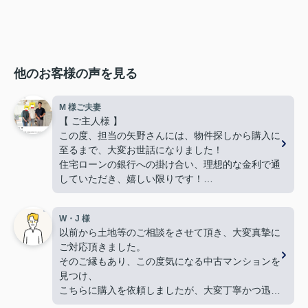
他のお客様の声を見る
M 様ご夫妻
【 ご主人様 】
この度、担当の矢野さんには、物件探しから購入に
至るまで、大変お世話になりました！
住宅ローンの銀行への掛け合い、理想的な金利で通
していただき、嬉しい限りです！
難しい希望や条件にもかかわらず、何件も何件も、
内覧の段取りをしてくださり、当初から親身に動い
W・J 様
てくださって、本当に感謝しています。
以前から土地等のご相談をさせて頂き、大変真摯に
良い御縁に出会えました事、嬉しく思います。本当
ご対応頂きました。
にありがとうございました！
そのご縁もあり、この度気になる中古マンションを
【 奥様 】
見つけ、
この度、担当して下さった矢野さんには、たいへん
こちらに購入を依頼しましたが、大変丁寧かつ迅速
大変お世話になり、
な対応をして頂き満足しております。