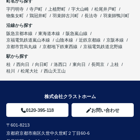
町名から探す
字円明寺
寺戸町
上植野町
字大山崎
松尾井戸町
物集女町
鶏冠井町
羽束師古川町
長法寺
羽束師鴨川町
沿線から探す
阪急京都本線
東海道本線
阪急嵐山線
京福電気鉄道嵐山本線
山陰本線
近鉄京都線
京阪本線
京都市営烏丸線
京都地下鉄東西線
京福電気鉄道北野線
駅から探す
桂
西向日
向日町
洛西口
東向日
長岡京
上桂
桂川
松尾大社
西山天王山
株式会社クラストホーム
0120-395-118
お問い合わせ
〒601-8213
京都府京都市南区久世中久世町２丁目60-6