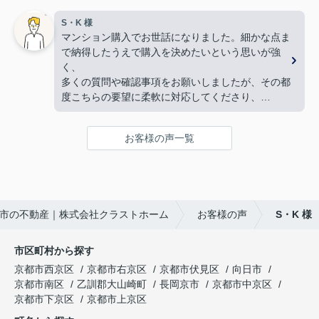
本当にありがとうございました。
手続きを丁寧に進行して下さるのに加え、
暑い暑い最中、こちらの要望に沿った物件探しに尽
S・K 様
物件購入後の生活風景を同じ目線で考えてくださ
力して下さり、
マンション購入でお世話になりました。細かな点ま
り、
家族皆んなが笑顔になれる、素敵な家に出会えるこ
で納得したうえで購入を決めたいという思いが強
下心のない対応に感銘を受けました。ありがとうご
とができました。
く、
ざいました。
購入にあたって、疑問や質問にも丁寧に説明して下
多くの質問や確認事項をお願いしましたが、その都
さり、各所に度々足を運んで下さり、連絡や報告な
度こちらの要望に柔軟に対応してくださり、
ど常に迅速に対応して下さいました。
気になることは私たちが納得できるまで丁寧に調べ
私達家族の希望に、寄り添って尽力して下さる矢野
てくださいました。商談の際は、妻の体調にも気を
さんのお人柄に、
お客様の声一覧
配っていただくなど、
心から信頼させていただいています。
細やかな配慮をしていただけたこともとても印象に
これからお家探しをされると聞いたら、身内や友
残っています。人生で何度も経験することではない
人、知人にも、
大きな買い物だからこそ、
クラストホームの矢野さんを紹介させていただきた
不安も多くありましたが、安心して相談できる会
いと思います。
市の不動産｜株式会社クラストホーム
お客様の声
S・K 様
社・担当者様でした。
矢野さんのこれからのご活躍とご健勝を心よりお祈
特に担当してくださった中野様、柴田様には大変お
り申し上げます。
世話になりました。誠実にご対応いただき、本当に
市区町村から探す
ありがとうございました。
京都市西京区
京都市右京区
京都市伏見区
向日市
京都市南区
乙訓郡大山崎町
長岡京市
京都市中京区
京都市下京区
京都市上京区