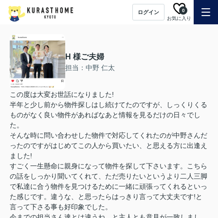
0
ログイン
お気に入り
H 様ご夫婦
担当：中野 仁太
この度は大変お世話になりました!
半年と少し前から物件探しはし続けてたのですが、しっくりくる
ものがなく良い物件があればなあと情報を見るだけの日々でし
た。
そんな時に問い合わせした物件で対応してくれたのが中野さんだ
ったのですがはじめてこの人から買いたい、と思える方に出逢え
ました!
すごく一生懸命に親身になって物件を探して下さいます。こちら
の話をしっかり聞いてくれて、ただ売りたいというより二人三脚
で私達に合う物件を見つけるために一緒に頑張ってくれるといっ
た感じです。違うな、と思ったらはっきり言って大丈夫です!と
言って下さる事も好印象でした。
今までの担当さん達とは違うね、と主人とも意見が一致しまし