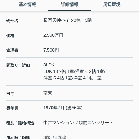
基本情報
詳細情報
周辺環境
長岡天神ハイツ8棟 3階
物件名
2,590万円
価格
7,500円
管理費
3LDK
間取り / 詳細
LDK 13.9帖 1室
/
洋室 6.2帖 1室
/
洋室 5.4帖 1室
/
洋室 4.1帖 1室
南東
向き
1970年7月 (築56年)
築年月
中古マンション / 鉄筋コンクリート
種別 / 建物構造
3階 / 5階建
所在階 / 階建