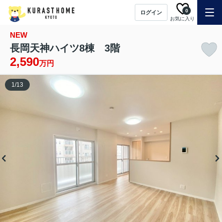
0
ログイン
お気に入り
NEW
長岡天神ハイツ8棟 3階
2,590
万円
1
/
13