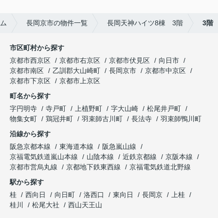
ム
長岡京市の物件一覧
長岡天神ハイツ8棟 3階
3階
市区町村から探す
京都市西京区
京都市右京区
京都市伏見区
向日市
京都市南区
乙訓郡大山崎町
長岡京市
京都市中京区
京都市下京区
京都市上京区
町名から探す
字円明寺
寺戸町
上植野町
字大山崎
松尾井戸町
物集女町
鶏冠井町
羽束師古川町
長法寺
羽束師鴨川町
沿線から探す
阪急京都本線
東海道本線
阪急嵐山線
京福電気鉄道嵐山本線
山陰本線
近鉄京都線
京阪本線
京都市営烏丸線
京都地下鉄東西線
京福電気鉄道北野線
駅から探す
桂
西向日
向日町
洛西口
東向日
長岡京
上桂
桂川
松尾大社
西山天王山