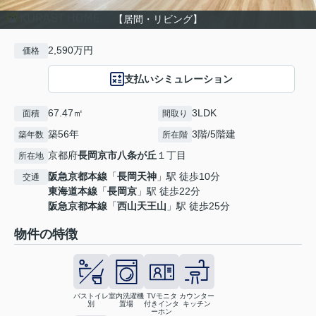
【居間・リビング】
2,590万円
価格
支払いシミュレーション
67.47㎡
3LDK
面積
間取り
築56年
3階/5階建
築年数
所在階
京都府
長岡京市
八条が丘
１丁目
所在地
阪急京都本線
「
長岡天神
」駅 徒歩10分
交通
東海道本線
「
長岡京
」駅 徒歩22分
阪急京都本線
「
西山天王山
」駅 徒歩25分
物件の特徴
バストイレ
室内洗濯機
TVモニタ
カウンター
別
置場
付きインタ
キッチン
ーホン