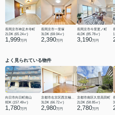
長岡京市神足木寺町
長岡京市一里塚
長岡京市今里更ノ町
2LDK (65.24㎡)
3LDK (69.04㎡)
4LDK (85.78㎡)
1
1,999
2,390
3,190
万円
万円
万円
よく見られている物件
向日市向日町南山
京都市右京区西京極河原町
京都市南区久世高田町
8DK (157.49㎡)
3LDK (66.72㎡)
2LDK (58.85㎡)
3
1,780
2,980
2,780
万円
万円
万円