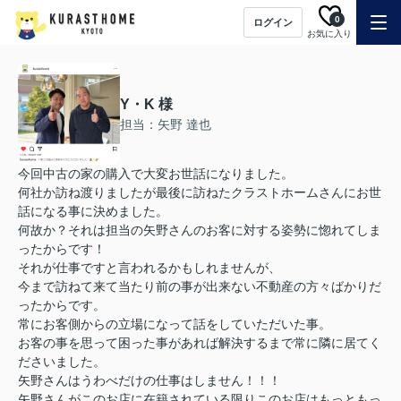
0
ログイン
お気に入り
Y・K 様
担当：矢野 達也
今回中古の家の購入で大変お世話になりました。
何社か訪ね渡りましたが最後に訪ねたクラストホームさんにお世
話になる事に決めました。
何故か？それは担当の矢野さんのお客に対する姿勢に惚れてしま
ったからです！
それが仕事ですと言われるかもしれませんが、
今まで訪ねて来て当たり前の事が出来ない不動産の方々ばかりだ
ったからです。
常にお客側からの立場になって話をしていただいた事。
お客の事を思って困った事があれば解決するまで常に隣に居てく
ださいました。
矢野さんはうわべだけの仕事はしません！！！
矢野さんがこのお店に在籍されている限りこのお店はもっともっ