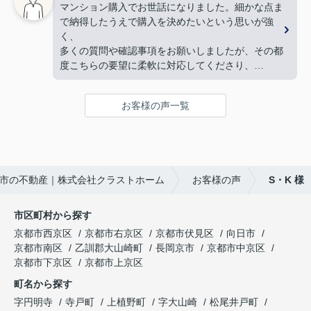
力して下さり、
マンション購入でお世話になりました。細かな点ま
り、
家族皆んなが笑顔になれる、素敵な家に出会えるこ
で納得したうえで購入を決めたいという思いが強
下心のない対応に感銘を受けました。ありがとうご
とができました。
く、
ざいました。
購入にあたって、疑問や質問にも丁寧に説明して下
多くの質問や確認事項をお願いしましたが、その都
さり、各所に度々足を運んで下さり、連絡や報告な
度こちらの要望に柔軟に対応してくださり、
ど常に迅速に対応して下さいました。
気になることは私たちが納得できるまで丁寧に調べ
私達家族の希望に、寄り添って尽力して下さる矢野
てくださいました。商談の際は、妻の体調にも気を
さんのお人柄に、
お客様の声一覧
配っていただくなど、
心から信頼させていただいています。
細やかな配慮をしていただけたこともとても印象に
これからお家探しをされると聞いたら、身内や友
残っています。人生で何度も経験することではない
人、知人にも、
大きな買い物だからこそ、
クラストホームの矢野さんを紹介させていただきた
不安も多くありましたが、安心して相談できる会
いと思います。
市の不動産｜株式会社クラストホーム
お客様の声
S・K 様
社・担当者様でした。
矢野さんのこれからのご活躍とご健勝を心よりお祈
特に担当してくださった中野様、柴田様には大変お
り申し上げます。
世話になりました。誠実にご対応いただき、本当に
市区町村から探す
ありがとうございました。
京都市西京区
京都市右京区
京都市伏見区
向日市
京都市南区
乙訓郡大山崎町
長岡京市
京都市中京区
京都市下京区
京都市上京区
町名から探す
字円明寺
寺戸町
上植野町
字大山崎
松尾井戸町