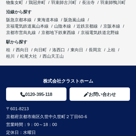
物集女町
鶏冠井町
羽束師古川町
長法寺
羽束師鴨川町
沿線から探す
阪急京都本線
東海道本線
阪急嵐山線
京福電気鉄道嵐山本線
山陰本線
近鉄京都線
京阪本線
京都市営烏丸線
京都地下鉄東西線
京福電気鉄道北野線
駅から探す
桂
西向日
向日町
洛西口
東向日
長岡京
上桂
桂川
松尾大社
西山天王山
株式会社クラストホーム
0120-395-118
お問い合わせ
〒601-8213
京都府京都市南区久世中久世町２丁目60-6
営業時間：
9：00～18：00
定休日：
水曜日