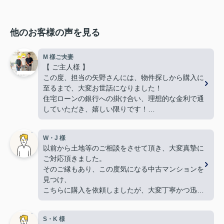
他のお客様の声を見る
M 様ご夫妻
【 ご主人様 】
この度、担当の矢野さんには、物件探しから購入に
至るまで、大変お世話になりました！
住宅ローンの銀行への掛け合い、理想的な金利で通
していただき、嬉しい限りです！
難しい希望や条件にもかかわらず、何件も何件も、
内覧の段取りをしてくださり、当初から親身に動い
W・J 様
てくださって、本当に感謝しています。
以前から土地等のご相談をさせて頂き、大変真摯に
良い御縁に出会えました事、嬉しく思います。本当
ご対応頂きました。
にありがとうございました！
そのご縁もあり、この度気になる中古マンションを
【 奥様 】
見つけ、
この度、担当して下さった矢野さんには、たいへん
こちらに購入を依頼しましたが、大変丁寧かつ迅速
大変お世話になり、
な対応をして頂き満足しております。
本当にありがとうございました。
手続きを丁寧に進行して下さるのに加え、
暑い暑い最中、こちらの要望に沿った物件探しに尽
S・K 様
物件購入後の生活風景を同じ目線で考えてくださ