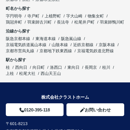
町名から探す
字円明寺
寺戸町
上植野町
字大山崎
物集女町
鶏冠井町
羽束師古川町
長法寺
松尾井戸町
羽束師鴨川町
沿線から探す
阪急京都本線
東海道本線
阪急嵐山線
京福電気鉄道嵐山本線
山陰本線
近鉄京都線
京阪本線
京都市営烏丸線
京都地下鉄東西線
京福電気鉄道北野線
駅から探す
桂
西向日
向日町
洛西口
東向日
長岡京
桂川
上桂
松尾大社
西山天王山
株式会社クラストホーム
0120-395-118
お問い合わせ
〒601-8213