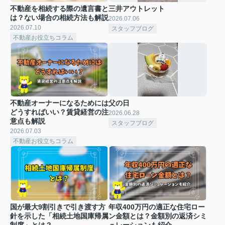
不動産を相続する際の遺言書と
三井アウトレット
は？ない場合の相続方法も解説
2026.07.06
2026.07.10
スタッフブログ
不動産お役立ちコラム
不動産オーナーになるためには
父の日
どうすればいい？賃貸経営の注
2026.06.28
意点も解説
スタッフブログ
2026.07.03
不動産お役立ちコラム
国が最大9割引きで引き渡す方
年収400万円の適正な住宅ロー
針を示した「相続土地国庫帰属
ン金額とは？金額別の返済シミ
制度」とは？
ュレーションも紹介