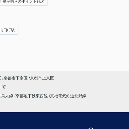
不動産購入のポイント解説
#向日町駅
区
京都市下京区
京都市上京区
川町
営烏丸線
京都地下鉄東西線
京福電気鉄道北野線