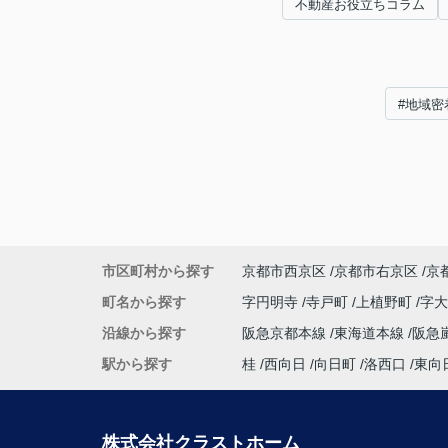
不動産お役立ちコラム
#地域密
市区町村から探す
京都市西京区
京都市右京区
京
町名から探す
字円明寺
寺戸町
上植野町
字
沿線から探す
阪急京都本線
東海道本線
阪急
駅から探す
桂
西向日
向日町
洛西口
東向
株式会社クラストホーム