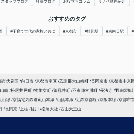
スタッフブログ
社長ブログ
お役立ちコラム
リノベ物件紹介
おすすめのタグ
着
#子育て世代の家族と共に
#京都市
#桂川駅
#東向日駅
都市伏見区
向日市
京都市南区
乙訓郡大山崎町
長岡京市
京都市中京
大山崎
松尾井戸町
物集女町
鶏冠井町
羽束師古川町
長法寺
羽束師鴨
嵐山線
京福電気鉄道嵐山本線
山陰本線
近鉄京都線
京阪本線
京都市
日
長岡京
上桂
桂川
松尾大社
西山天王山