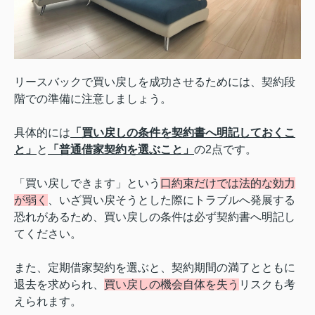
リースバックで買い戻しを成功させるためには、契約段
階での準備に注意しましょう。
具体的には
「買い戻しの条件を契約書へ明記しておくこ
と」
と
「普通借家契約を選ぶこと」
の2点です。
「買い戻しできます」という
口約束だけでは法的な効力
が弱く
、いざ買い戻そうとした際にトラブルへ発展する
恐れがあるため、買い戻しの条件は必ず契約書へ明記し
てください。
また、定期借家契約を選ぶと、契約期間の満了とともに
退去を求められ、
買い戻しの機会自体を失う
リスクも考
えられます。