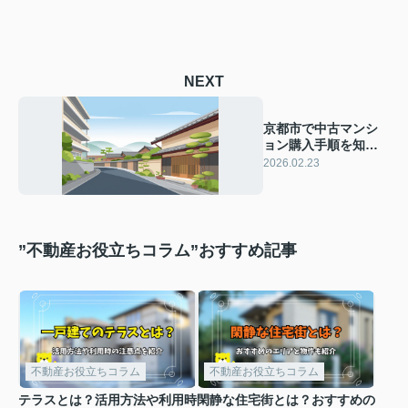
NEXT
京都市で中古マンシ
ョン購入手順を知り
たい方必見！初めて
2026.02.23
の流れや注意点も解
説
”不動産お役立ちコラム”おすすめ記事
不動産お役立ちコラム
不動産お役立ちコラム
テラスとは？活用方法や利用時
閑静な住宅街とは？おすすめの