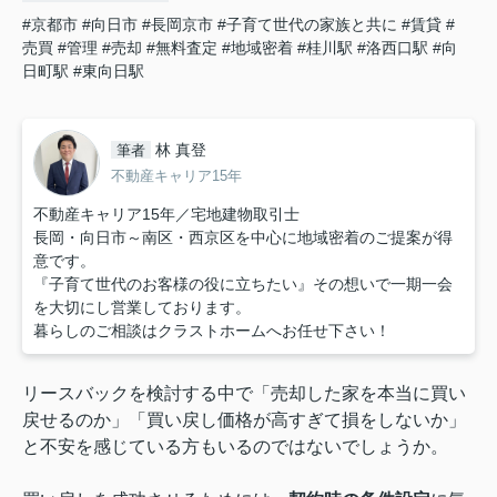
#京都市
#向日市
#長岡京市
#子育て世代の家族と共に
#賃貸
#
売買
#管理
#売却
#無料査定
#地域密着
#桂川駅
#洛西口駅
#向
日町駅
#東向日駅
林 真登
筆者
不動産キャリア15年
不動産キャリア15年／宅地建物取引士
長岡・向日市～南区・西京区を中心に地域密着のご提案が得
意です。
『子育て世代のお客様の役に立ちたい』その想いで一期一会
を大切にし営業しております。
暮らしのご相談はクラストホームへお任せ下さい！
リースバックを検討する中で「売却した家を本当に買い
戻せるのか」「買い戻し価格が高すぎて損をしないか」
と不安を感じている方もいるのではないでしょうか。