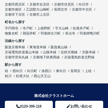
京都市西京区
京都市右京区
京都市伏見区
向日市
京都市南区
乙訓郡大山崎町
長岡京市
京都市中京区
京都市下京区
京都市上京区
町名から探す
字円明寺
寺戸町
上植野町
字大山崎
松尾井戸町
物集女町
鶏冠井町
羽束師古川町
長法寺
羽束師鴨川町
沿線から探す
阪急京都本線
東海道本線
阪急嵐山線
京福電気鉄道嵐山本線
山陰本線
近鉄京都線
京阪本線
京都市営烏丸線
京都地下鉄東西線
京福電気鉄道北野線
駅から探す
桂
西向日
向日町
洛西口
東向日
長岡京
上桂
桂川
松尾大社
西山天王山
株式会社クラストホーム
0120-395-118
お問い合わせ