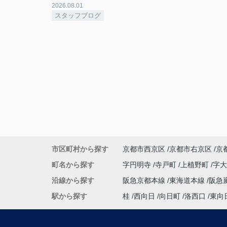
2026.08.01
スタッフブログ
市区町村から探す
京都市西京区
京都市右京区
京
町名から探す
字円明寺
寺戸町
上植野町
字
沿線から探す
阪急京都本線
東海道本線
阪急
駅から探す
桂
西向日
向日町
洛西口
東向