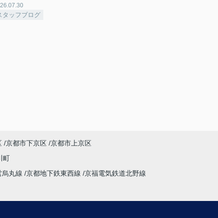
26.07.30
スタッフブログ
区
京都市下京区
京都市上京区
川町
営烏丸線
京都地下鉄東西線
京福電気鉄道北野線