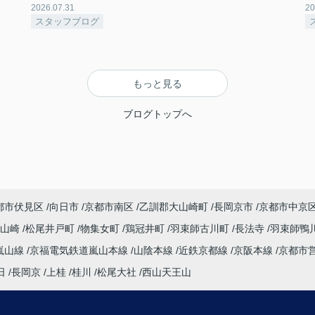
2026.07.31
20
スタッフブログ
もっと見る
ブログトップへ
都市伏見区
向日市
京都市南区
乙訓郡大山崎町
長岡京市
京都市中京
大山崎
松尾井戸町
物集女町
鶏冠井町
羽束師古川町
長法寺
羽束師鴨
嵐山線
京福電気鉄道嵐山本線
山陰本線
近鉄京都線
京阪本線
京都市
日
長岡京
上桂
桂川
松尾大社
西山天王山