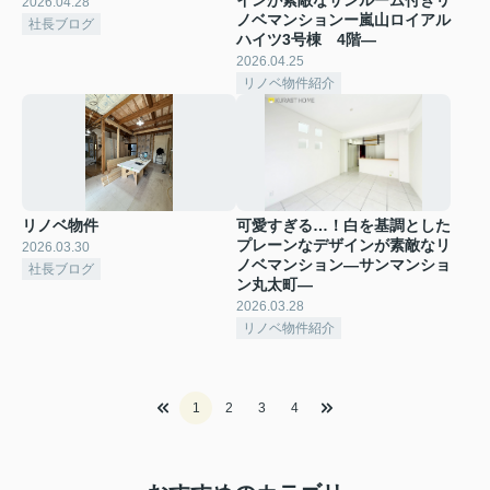
2026.04.28
ノベマンションー嵐山ロイアル
社長ブログ
ハイツ3号棟 4階―
2026.04.25
リノベ物件紹介
リノベ物件
可愛すぎる…！白を基調とした
プレーンなデザインが素敵なリ
2026.03.30
ノベマンション―サンマンショ
社長ブログ
ン丸太町―
2026.03.28
リノベ物件紹介
1
2
3
4