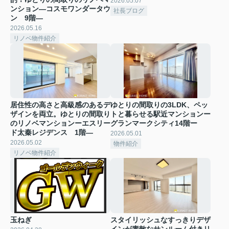
2026.05.07
ンション―コスモワンダータウ
社長ブログ
ン 9階―
2026.05.16
リノベ物件紹介
居住性の高さと高級感のあるデ
ゆとりの間取りの3LDK、ペッ
ザインを両立。ゆとりの間取り
トと暮らせる駅近マンションー
のリノベマンションーエスリー
グランマークシティ14階ー
ド太秦レジデンス 1階―
2026.05.01
2026.05.02
物件紹介
リノベ物件紹介
玉ねぎ
スタイリッシュなすっきりデザ
インが素敵なサンルーム付きリ