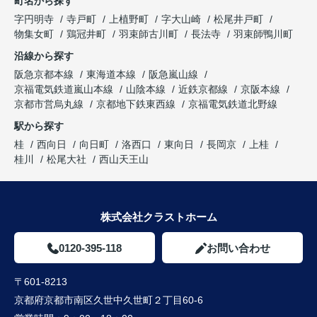
町名から探す
字円明寺
寺戸町
上植野町
字大山崎
松尾井戸町
物集女町
鶏冠井町
羽束師古川町
長法寺
羽束師鴨川町
沿線から探す
阪急京都本線
東海道本線
阪急嵐山線
京福電気鉄道嵐山本線
山陰本線
近鉄京都線
京阪本線
京都市営烏丸線
京都地下鉄東西線
京福電気鉄道北野線
駅から探す
桂
西向日
向日町
洛西口
東向日
長岡京
上桂
桂川
松尾大社
西山天王山
株式会社クラストホーム
0120-395-118
お問い合わせ
〒601-8213
京都府京都市南区久世中久世町２丁目60-6