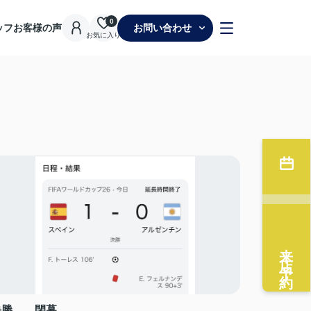
0
ッフ
お客様の声
お問い合わせ
お気に入り
来店予約
決勝、、閉幕、、。