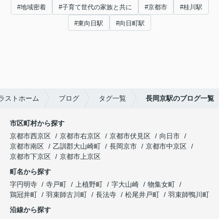
#地域密着
#子育て世代の家族と共に
#京都市
#桂川駅
#東向日駅
#向日町駅
ラストホーム
ブログ
タグ一覧
長岡京駅のブログ一覧
市区町村から探す
京都市西京区
京都市右京区
京都市伏見区
向日市
京都市南区
乙訓郡大山崎町
長岡京市
京都市中京区
京都市下京区
京都市上京区
町名から探す
字円明寺
寺戸町
上植野町
字大山崎
物集女町
鶏冠井町
羽束師古川町
長法寺
松尾井戸町
羽束師鴨川町
沿線から探す