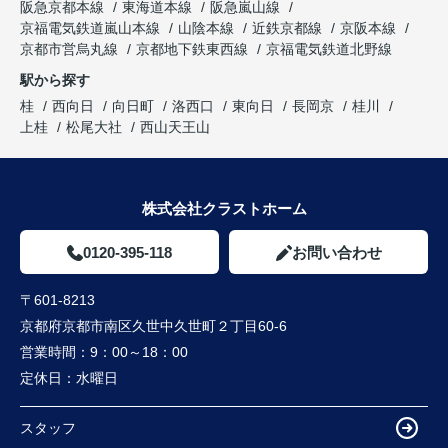
阪急京都本線
東海道本線
阪急嵐山線
京福電気鉄道嵐山本線
山陰本線
近鉄京都線
京阪本線
京都市営烏丸線
京都地下鉄東西線
京福電気鉄道北野線
駅から探す
桂
西向日
向日町
洛西口
東向日
長岡京
桂川
上桂
松尾大社
西山天王山
株式会社クラストホーム
0120-395-118
お問い合わせ
〒601-8213
京都府京都市南区久世中久世町２丁目60-6
営業時間：
9：00～18：00
定休日：
水曜日
スタッフ