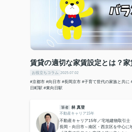
賃貸の適切な家賃設定とは？家
お役立ちコラム
2025.07.02
#京都市
#向日市
#長岡京市
#子育て世代の家族と共に
日町駅
#東向日駅
林 真登
筆者
不動産キャリア15年
不動産キャリア15年／宅地建物取引士
長岡・向日市～南区・西京区を中心に