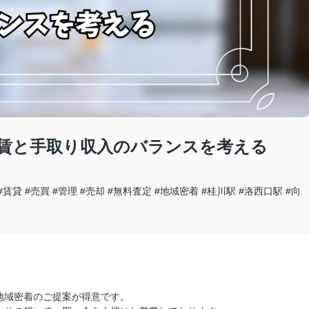
賃と手取り収入のバランスを考える
#賃貸
#売買
#管理
#売却
#無料査定
#地域密着
#桂川駅
#洛西口駅
#向
地域密着のご提案が得意です。