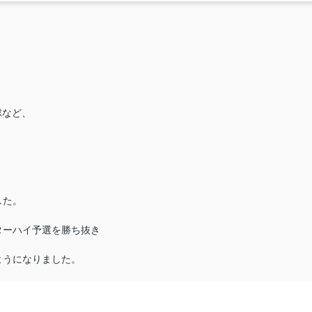
球など、
した。
ターハイ予選を勝ち抜き
ようになりました。