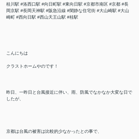
桂川駅
#洛西口駅
#向日町駅
#東向日駅
#京都市南区
#京都
#長
岡京駅
#長岡天神駅
#阪急沿線
#閑静な住宅街
#大山崎駅
#大山
崎町
#西向日駅
#西山天王山駅
#桂駅
こんにちは
クラストホームやのです！
昨日、一昨日と台風接近に伴い、雨、防風でなかなか大変な日で
したが、
京都は台風の被害は比較的少なかったとの事で、