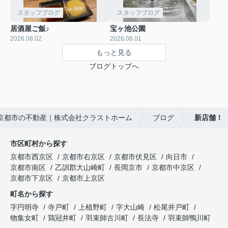
スタッフブログ
スタッフブログ
居酒屋ご飯♪
宝ヶ池公園
2026.08.02
2026.08.01
もっと見る
ブログトップへ
京都市の不動産｜株式会社クラストホーム
ブログ
新店舗！
市区町村から探す
京都市西京区
京都市右京区
京都市伏見区
向日市
京都市南区
乙訓郡大山崎町
長岡京市
京都市中京区
京都市下京区
京都市上京区
町名から探す
字円明寺
寺戸町
上植野町
字大山崎
松尾井戸町
物集女町
鶏冠井町
羽束師古川町
長法寺
羽束師鴨川町