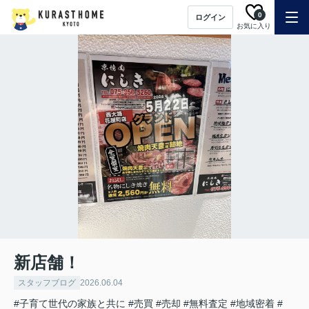
0
ログイン
お気に入り
新店舗！
スタッフブログ
2026.06.04
#子育て世代の家族と共に
#売買
#売却
#無料査定
#地域密着
#