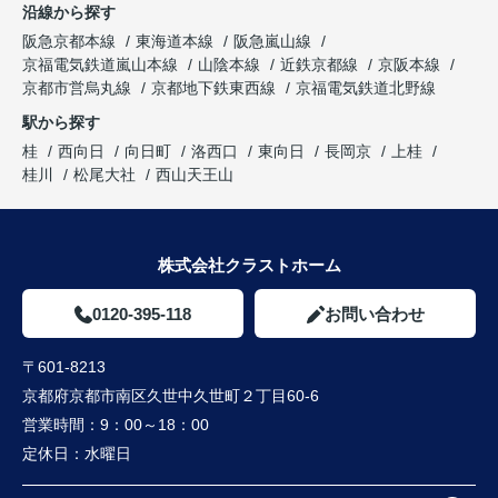
沿線から探す
阪急京都本線
東海道本線
阪急嵐山線
京福電気鉄道嵐山本線
山陰本線
近鉄京都線
京阪本線
京都市営烏丸線
京都地下鉄東西線
京福電気鉄道北野線
駅から探す
桂
西向日
向日町
洛西口
東向日
長岡京
上桂
桂川
松尾大社
西山天王山
株式会社クラストホーム
0120-395-118
お問い合わせ
〒601-8213
京都府京都市南区久世中久世町２丁目60-6
営業時間：
9：00～18：00
定休日：
水曜日