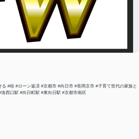
せる
#桂
#ローン返済
#京都市
#向日市
#長岡京市
#子育て世代の家族と
#洛西口駅
#向日町駅
#東向日駅
#京都市南区