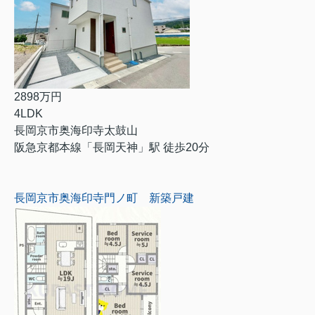
2898万円
4LDK
長岡京市奥海印寺太鼓山
阪急京都本線「長岡天神」駅 徒歩20分
長岡京市奥海印寺門ノ町 新築戸建