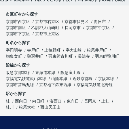
市区町村から探す
京都市西京区
京都市右京区
京都市伏見区
向日市
京都市南区
乙訓郡大山崎町
長岡京市
京都市中京区
京都市下京区
京都市上京区
町名から探す
字円明寺
寺戸町
上植野町
字大山崎
松尾井戸町
物集女町
鶏冠井町
羽束師古川町
長法寺
羽束師鴨川町
沿線から探す
阪急京都本線
東海道本線
阪急嵐山線
京福電気鉄道嵐山本線
山陰本線
近鉄京都線
京阪本線
京都市営烏丸線
京都地下鉄東西線
京福電気鉄道北野線
駅から探す
桂
西向日
向日町
洛西口
東向日
長岡京
上桂
桂川
松尾大社
西山天王山