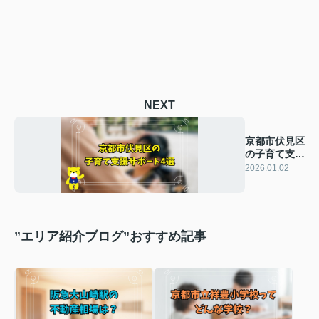
NEXT
京都市伏見区
の子育て支援
サポート4
2026.01.02
選！
”エリア紹介ブログ”おすすめ記事