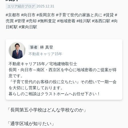
エリア紹介ブログ
2025.12.31
#京都市
#向日市
#長岡京市
#子育て世代の家族と共に
#賃貸
#
売買
#管理
#売却
#無料査定
#地域密着
#桂川駅
#洛西口駅
#向
日町駅
#東向日駅
林 真登
筆者
不動産キャリア15年
不動産キャリア15年／宅地建物取引士
長岡・向日市～南区・西京区を中心に地域密着のご提案が得
意です。
『子育て世代のお客様の役に立ちたい』その想いで一期一会
を大切にし営業しております。
暮らしのご相談はクラストホームへお任せ下さい！
「長岡第五小学校はどんな学校なのか」
「通学区域が知りたい」