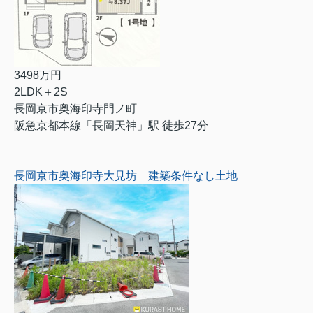
3498万円
2LDK＋2S
長岡京市奥海印寺門ノ町
阪急京都本線「長岡天神」駅 徒歩27分
長岡京市奥海印寺大見坊 建築条件なし土地