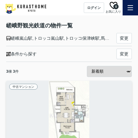
0
ログイン
お気に入り
嵯峨野観光鉄道の物件一覧
嵯峨嵐山駅,トロッコ嵐山駅,トロッコ保津峡駅,馬堀駅
変更
条件から探す
変更
3
棟
3
件
中古マンション