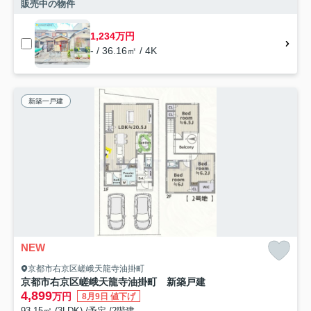
販売中の物件
1,234万円
- / 36.16㎡ / 4K
新築一戸建
NEW
京都市右京区嵯峨天龍寺油掛町
京都市右京区嵯峨天龍寺油掛町 新築戸建
4,899
万円
8月9日 値下げ
93.15㎡ (3LDK) /予定 /2階建