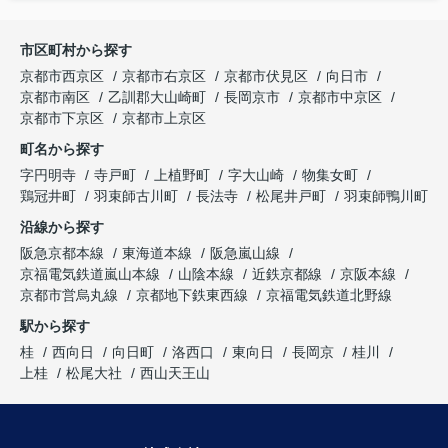
市区町村から探す
京都市西京区
京都市右京区
京都市伏見区
向日市
京都市南区
乙訓郡大山崎町
長岡京市
京都市中京区
京都市下京区
京都市上京区
町名から探す
字円明寺
寺戸町
上植野町
字大山崎
物集女町
鶏冠井町
羽束師古川町
長法寺
松尾井戸町
羽束師鴨川町
沿線から探す
阪急京都本線
東海道本線
阪急嵐山線
京福電気鉄道嵐山本線
山陰本線
近鉄京都線
京阪本線
京都市営烏丸線
京都地下鉄東西線
京福電気鉄道北野線
駅から探す
桂
西向日
向日町
洛西口
東向日
長岡京
桂川
上桂
松尾大社
西山天王山