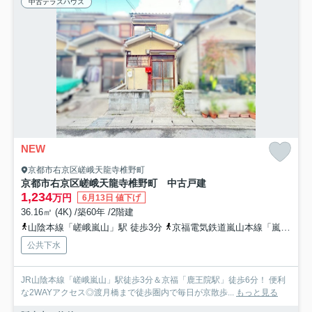
中古テラスハウス
NEW
京都市右京区嵯峨天龍寺椎野町
京都市右京区嵯峨天龍寺椎野町 中古戸建
1,234
万円
6月13日 値下げ
36.16㎡ (4K) /築60年 /2階建
山陰本線「嵯峨嵐山」駅 徒歩3分
京福電気鉄道嵐山本線「嵐電嵯峨」駅 徒歩7分
公共下水
JR山陰本線「嵯峨嵐山」駅徒歩3分＆京福「鹿王院駅」徒歩6分！ 便利
な2WAYアクセス◎渡月橋まで徒歩圏内で毎日が京散歩...
もっと見る