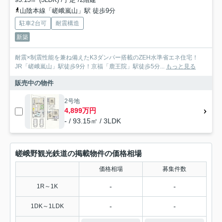
山陰本線「嵯峨嵐山」駅 徒歩9分
駐車2台可
耐震構造
新築
耐震×制震性能を兼ね備えたK3ダンパー搭載のZEH水準省エネ住宅！
JR「嵯峨嵐山」駅徒歩9分！京福「鹿王院」駅徒歩5分...
もっと見る
販売中の物件
2号地
4,899万円
- / 93.15㎡ / 3LDK
嵯峨野観光鉄道の掲載物件の価格相場
価格相場
募集件数
-
-
1R～1K
-
-
1DK～1LDK