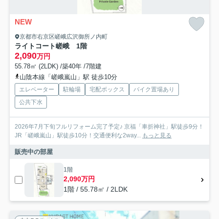
NEW
京都市右京区嵯峨広沢御所ノ内町
ライトコート嵯峨 1階
2,090
万円
55.78㎡ (2LDK) /築40年 /7階建
山陰本線「嵯峨嵐山」駅 徒歩10分
エレベーター
駐輪場
宅配ボックス
バイク置場あり
公共下水
2026年7月下旬フルリフォーム完了予定♪ 京福「車折神社」駅徒歩9分！
JR「嵯峨嵐山」駅徒歩10分！交通便利な2way...
もっと見る
販売中の部屋
1階
2,090万円
1階 / 55.78㎡ / 2LDK