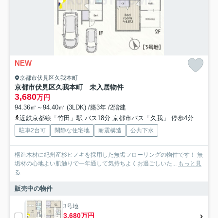
NEW
京都市伏見区久我本町
京都市伏見区久我本町 未入居物件
3,680
万円
94.36㎡～94.40㎡ (3LDK) /築3年 /2階建
近鉄京都線「竹田」駅 バス18分 京都市バス「久我」 停歩4分
駐車2台可
閑静な住宅地
耐震構造
公共下水
構造木材に紀州産杉ヒノキを採用した無垢フローリングの物件です！ 無
垢材の心地よい肌触りで一年通して気持ちよくお過ごしいた...
もっと見
る
販売中の物件
3号地
3,680万円