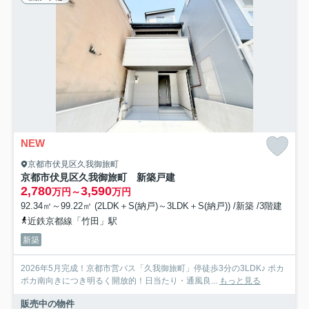
NEW
京都市伏見区久我御旅町
京都市伏見区久我御旅町 新築戸建
2,780
3,590
万円～
万円
92.34㎡～99.22㎡ (2LDK＋S(納戸)～3LDK＋S(納戸)) /新築 /3階建
近鉄京都線「竹田」駅
新築
2026年5月完成！京都市営バス「久我御旅町」停徒歩3分の3LDK♪ ポカ
ポカ南向きにつき明るく開放的！日当たり・通風良...
もっと見る
販売中の物件