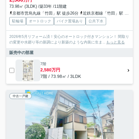
万円
73.98㎡ (3LDK) /築33年 /11階建
京都市営烏丸線「竹田」駅 徒歩26分
近鉄京都線「竹田」駅 徒歩26分
駐輪場
オートロック
バイク置場あり
公共下水
2026年5月リフォーム済！安心のオートロック付きマンション！ 間取り
の変更や水廻り等の新調により新築のような内装に生ま...
もっと見る
販売中の部屋
7階
2,580万円
7階 / 73.98㎡ / 3LDK
中古一戸建