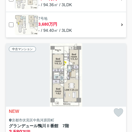
- / 94.36㎡ / 3LDK
7号地
3,680万円
- / 94.40㎡ / 3LDK
中古マンション
NEW
京都市伏見区中島河原田町
グランデュール鴨川Ⅱ番館 7階
2,580