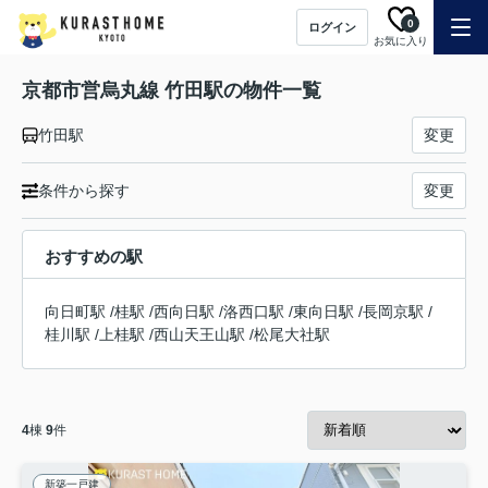
0
ログイン
お気に入り
京都市営烏丸線 竹田駅の物件一覧
竹田駅
変更
条件から探す
変更
おすすめの駅
向日町駅
/
桂駅
/
西向日駅
/
洛西口駅
/
東向日駅
/
長岡京駅
/
桂川駅
/
上桂駅
/
西山天王山駅
/
松尾大社駅
4
棟
9
件
新築一戸建