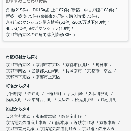
おすすめこだわり特集
角地(215件)
LDK15帖以上(187件)
新築・中古戸建(108件)
新築・築浅(75件)
京都市の戸建て購入情報(73件)
京都市のマンション購入情報(62件)
2000万以下(40件)
4LDK(40件)
駅近マンション(40件)
京都市西京区の戸建て購入情報(38件)
市区町村から探す
京都市西京区
京都市右京区
京都市伏見区
向日市
京都市南区
乙訓郡大山崎町
長岡京市
京都市中京区
京都市下京区
京都市上京区
町名から探す
字円明寺
寺戸町
上植野町
字大山崎
久我御旅町
物集女町
羽束師古川町
長法寺
松尾井戸町
鶏冠井町
沿線から探す
阪急京都本線
東海道本線
阪急嵐山線
京福電気鉄道嵐山本線
山陰本線
近鉄京都線
京阪本線
京都市営烏丸線
京福電気鉄道北野線
京都地下鉄東西線