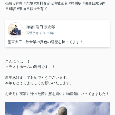
売買
#管理
#売却
#無料査定
#地域密着
#桂川駅
#洛西口駅
#向
日町駅
#東向日駅
#子育て
岩田 宗次郎
筆者
不動産キャリア3年
堂宮大工、飲食業の異色の経歴を持ってます！
こんにちは！！
クラストホームの岩田です！！
新年あけましておめでとうございます。
本年もどうぞよろしくお願いいたします。
お正月に実家に帰った際に蟹を買いに物産館にいってきました！