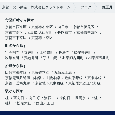
京都市の不動産｜株式会社クラストホーム
ブログ
お正月
市区町村から探す
京都市西京区
京都市右京区
向日市
京都市伏見区
京都市南区
乙訓郡大山崎町
長岡京市
京都市中京区
京都市下京区
京都市上京区
町名から探す
字円明寺
寺戸町
上植野町
長法寺
松尾井戸町
物集女町
鶏冠井町
字大山崎
羽束師古川町
羽束師鴨川町
沿線から探す
阪急京都本線
東海道本線
阪急嵐山線
京福電気鉄道嵐山本線
山陰本線
近鉄京都線
京阪本線
京都市営烏丸線
京都地下鉄東西線
京福電気鉄道北野線
駅から探す
桂
西向日
向日町
洛西口
東向日
長岡京
上桂
桂川
松尾大社
西山天王山