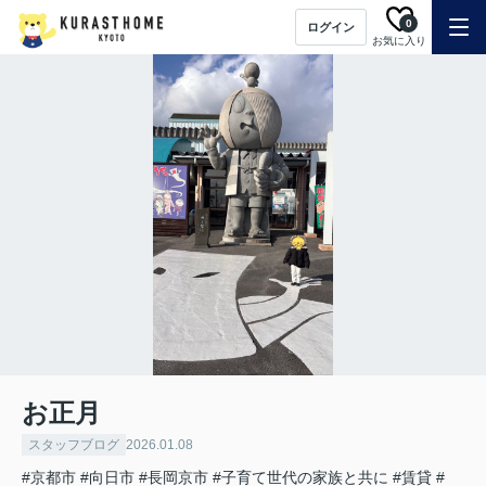
0
ログイン
お気に入り
お正月
スタッフブログ
2026.01.08
#京都市
#向日市
#長岡京市
#子育て世代の家族と共に
#賃貸
#