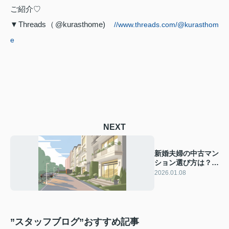
ご紹介♡
▼Threads（@kurasthome)
//www.threads.com/@kurasthom
e
NEXT
新婚夫婦の中古マン
ション選び方は？購
入時の注意点やポイ
2026.01.08
ントも解説
”スタッフブログ”おすすめ記事