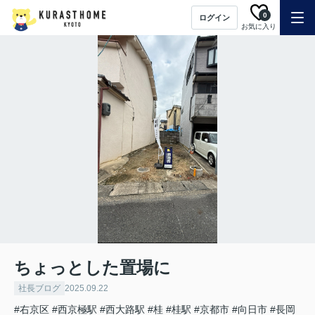
0
ログイン
お気に入り
ちょっとした置場に
社長ブログ
2025.09.22
#右京区
#西京極駅
#西大路駅
#桂
#桂駅
#京都市
#向日市
#長岡