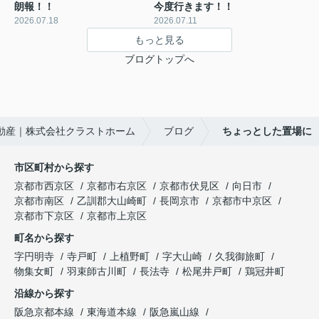
朗報！！
今度行きます！！
2026.07.18
2026.07.11
もっと見る
ブログトップへ
動産｜株式会社クラストホーム
ブログ
ちょっとした置場に
市区町村から探す
京都市西京区
京都市右京区
京都市伏見区
向日市
京都市南区
乙訓郡大山崎町
長岡京市
京都市中京区
京都市下京区
京都市上京区
町名から探す
字円明寺
寺戸町
上植野町
字大山崎
久我御旅町
物集女町
羽束師古川町
長法寺
松尾井戸町
鶏冠井町
沿線から探す
阪急京都本線
東海道本線
阪急嵐山線