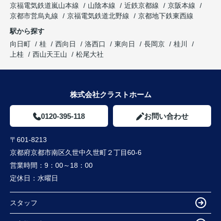
京福電気鉄道嵐山本線
山陰本線
近鉄京都線
京阪本線
京都市営烏丸線
京福電気鉄道北野線
京都地下鉄東西線
駅から探す
向日町
桂
西向日
洛西口
東向日
長岡京
桂川
上桂
西山天王山
松尾大社
株式会社クラストホーム
0120-395-118
お問い合わせ
〒601-8213
京都府京都市南区久世中久世町２丁目60-6
営業時間：
9：00～18：00
定休日：
水曜日
スタッフ