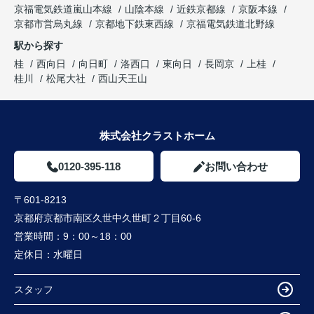
京福電気鉄道嵐山本線
山陰本線
近鉄京都線
京阪本線
京都市営烏丸線
京都地下鉄東西線
京福電気鉄道北野線
駅から探す
桂
西向日
向日町
洛西口
東向日
長岡京
上桂
桂川
松尾大社
西山天王山
株式会社クラストホーム
0120-395-118
お問い合わせ
〒601-8213
京都府京都市南区久世中久世町２丁目60-6
営業時間：
9：00～18：00
定休日：
水曜日
スタッフ