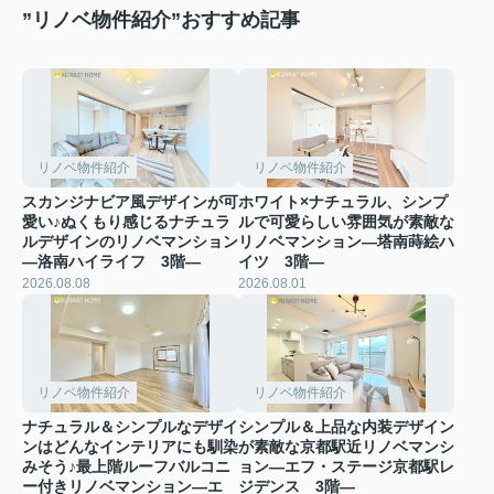
”リノベ物件紹介”おすすめ記事
リノベ物件紹介
リノベ物件紹介
スカンジナビア風デザインが可
ホワイト×ナチュラル、シンプ
愛い♪ぬくもり感じるナチュラ
ルで可愛らしい雰囲気が素敵な
ルデザインのリノベマンション
リノベマンション―塔南蒔絵ハ
―洛南ハイライフ 3階―
イツ 3階―
2026.08.08
2026.08.01
リノベ物件紹介
リノベ物件紹介
ナチュラル＆シンプルなデザイ
シンプル＆上品な内装デザイン
ンはどんなインテリアにも馴染
が素敵な京都駅近リノベマンシ
みそう♪最上階ルーフバルコニ
ョン―エフ・ステージ京都駅レ
ー付きリノベマンション―エ
ジデンス 3階―