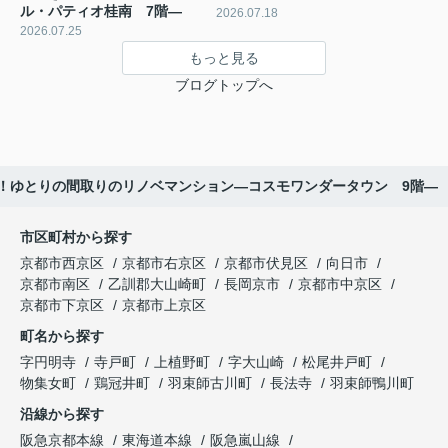
ル・パティオ桂南 7階―
2026.07.18
2026.07.25
もっと見る
ブログトップへ
！ゆとりの間取りのリノベマンション―コスモワンダータウン 9階―
市区町村から探す
京都市西京区
京都市右京区
京都市伏見区
向日市
京都市南区
乙訓郡大山崎町
長岡京市
京都市中京区
京都市下京区
京都市上京区
町名から探す
字円明寺
寺戸町
上植野町
字大山崎
松尾井戸町
物集女町
鶏冠井町
羽束師古川町
長法寺
羽束師鴨川町
沿線から探す
阪急京都本線
東海道本線
阪急嵐山線