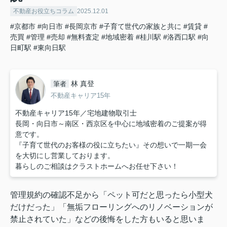
不動産お役立ちコラム
2025.12.01
#京都市
#向日市
#長岡京市
#子育て世代の家族と共に
#賃貸
#
売買
#管理
#売却
#無料査定
#地域密着
#桂川駅
#洛西口駅
#向
日町駅
#東向日駅
林 真登
筆者
不動産キャリア15年
不動産キャリア15年／宅地建物取引士
長岡・向日市～南区・西京区を中心に地域密着のご提案が得
意です。
『子育て世代のお客様の役に立ちたい』その想いで一期一会
を大切にし営業しております。
暮らしのご相談はクラストホームへお任せ下さい！
管理規約の確認不足から「ペット可だと思ったら小型犬
だけだった」「無垢フローリングへのリノベーションが
禁止されていた」などの後悔をした方もいると思いま