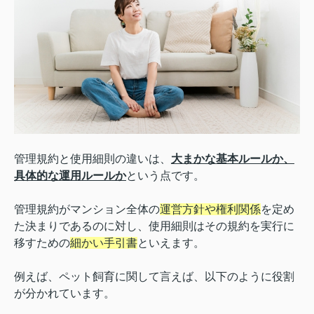
管理規約と使用細則の違いは、
大まかな基本ルールか、
具体的な運用ルールか
という点です。
管理規約がマンション全体の
運営方針や権利関係
を定め
た決まりであるのに対し、使用細則はその規約を実行に
移すための
細かい手引書
といえます。
例えば、ペット飼育に関して言えば、以下のように役割
が分かれています。