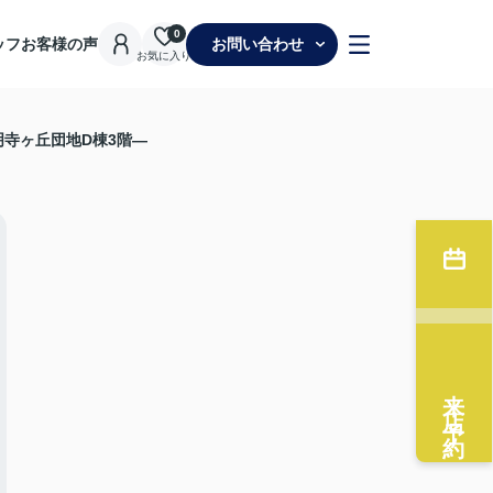
0
ッフ
お客様の声
お問い合わせ
お気に入り
寺ヶ丘団地D棟3階―
来店予約