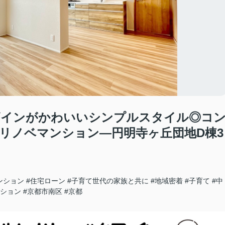
ザインがかわいいシンプルスタイル◎コ
リノベマンション―円明寺ヶ丘団地D棟3
ンション
#住宅ローン
#子育て世代の家族と共に
#地域密着
#子育て
#中
ーション
#京都市南区
#京都